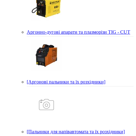
Аргонно-дугові апарати та плазморізи TIG - CUT
[Аргонові пальники та їх розхідники]
[Пальники для напівавтомата та їх розхідники]