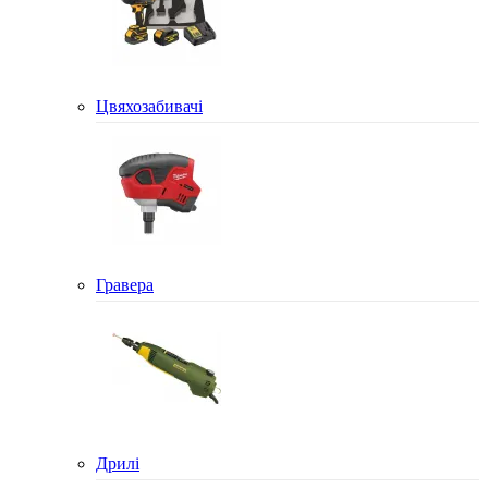
Цвяхозабивачі
Гравера
Дрилі