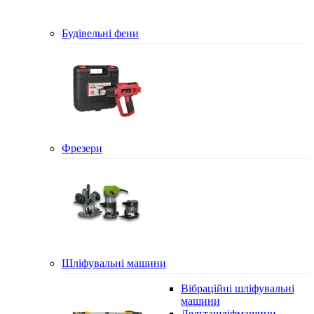
Будівельні фени
Фрезери
Шліфувальні машини
Вібраційні шліфувальні
машини
Дельташліфмашини