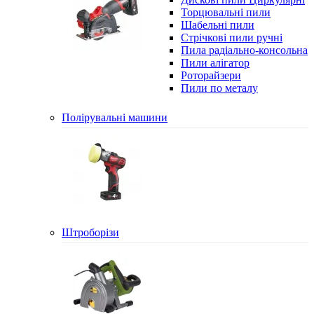
Торцювальні пили
Шабельні пили
Стрічкові пили ручні
Пила радіально-консольна
Пили алігатор
Роторайзери
Пили по металу
Полірувальні машини
Штроборізи