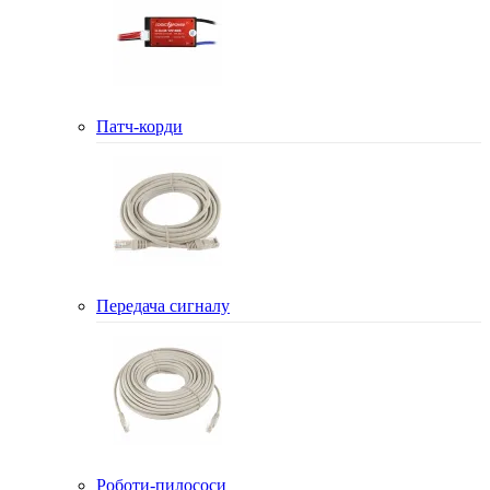
Патч-корди
Передача сигналу
Роботи-пилососи