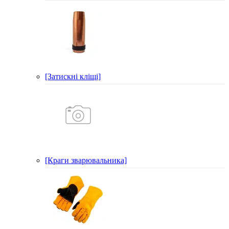
[Затискні кліщі]
[Краги зварювальника]