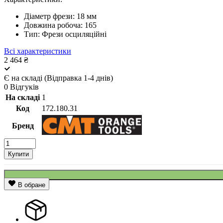
Діаметр фрези:
18 мм
Довжина робоча:
165
Тип:
Фрези осциляційні
Всі характеристики
2 464 ₴
Є на складі (Відправка 1-4 днів)
0 Відгуків
На складі
1
Код
172.180.31
Бренд
Купити
В обране