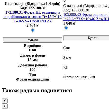
Є на складі (Відправка 1-4 днів)
Є на складі (Відправка 1-4 
Код:
172.180.31
Код:
105.080.30
172.180.31 Фреза HL осциляц. з
105.080.30 Фреза осциляц.
подрібнювачем тирси D=18 I=110
I=28 L=73 S=10x40 Z=4 
L=165 S=13x50 RH Z2
1 848 ₴
2 464 ₴
Купити
Купити
Виробник
Cmt
Cmt
Діаметр фрези
8 мм
18 мм
Довжина робоча
73
165
Тип
Фрези осциляційні
Фрези осциляційні
Також радимо подивитися