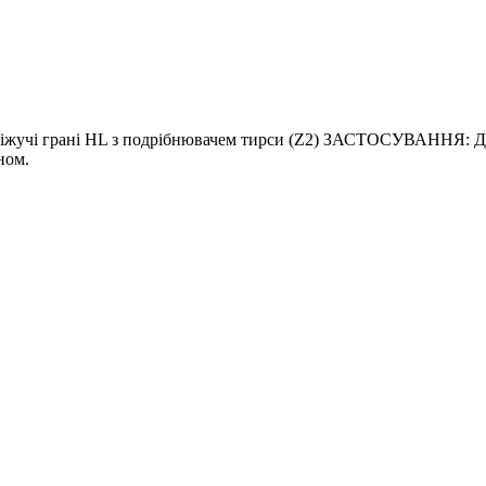
 ріжучі грані HL з подрібнювачем тирси (Z2) ЗАСТОСУВАННЯ: Для
ном.