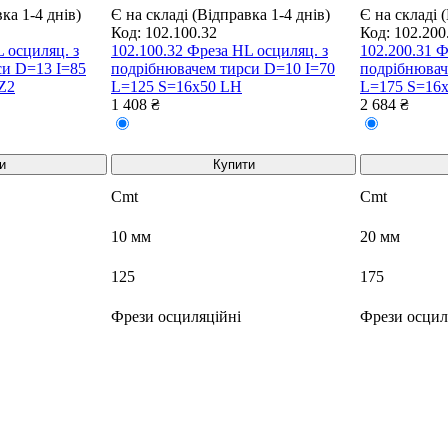
ка 1-4 днів)
Є на складі (Відправка 1-4 днів)
Є на складі 
Код:
102.100.32
Код:
102.200
 осциляц. з
102.100.32 Фреза HL осциляц. з
102.200.31 Ф
си D=13 I=85
подрібнювачем тирси D=10 I=70
подрібнювач
Z2
L=125 S=16x50 LH
L=175 S=16
1 408 ₴
2 684 ₴
и
Купити
Cmt
Cmt
10 мм
20 мм
125
175
Фрези осциляційні
Фрези осцил