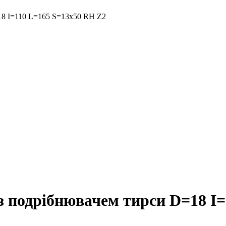
18 I=110 L=165 S=13x50 RH Z2
 з подрібнювачем тирси D=18 I