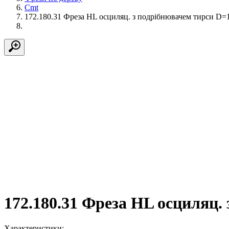
Cmt
172.180.31 Фреза HL осциляц. з подрібнювачем тирси D=
172.180.31 Фреза HL осциляц.
Характеристики: