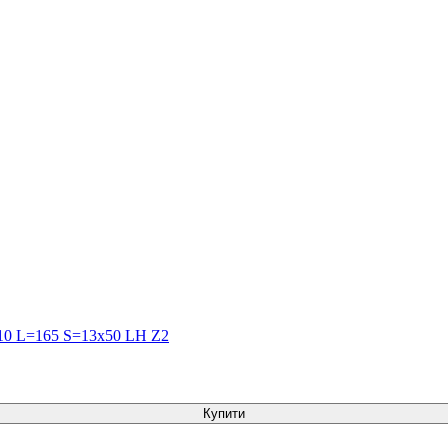
110 L=165 S=13x50 LH Z2
Купити