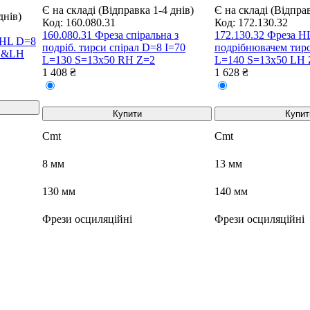
Є на складі (Відправка 1-4 днів)
Є на складі (Відправ
днів)
Код:
160.080.31
Код:
172.130.32
160.080.31 Фреза спіральна з
172.130.32 Фреза HL
 HL D=8
подріб. тирси спірал D=8 I=70
подрібнювачем тир
RH&LH
L=130 S=13x50 RH Z=2
L=140 S=13x50 LH 
1 408 ₴
1 628 ₴
Купити
Купит
Cmt
Cmt
8 мм
13 мм
130 мм
140 мм
Фрези осциляційні
Фрези осциляційні