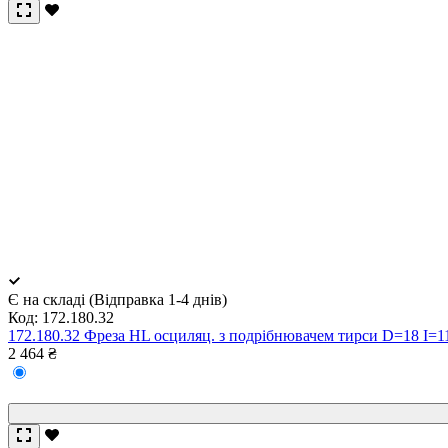
Є на складі (Відправка 1-4 днів)
Код:
172.180.32
172.180.32 Фреза HL осциляц. з подрібнювачем тирси D=18 I=
2 464 ₴