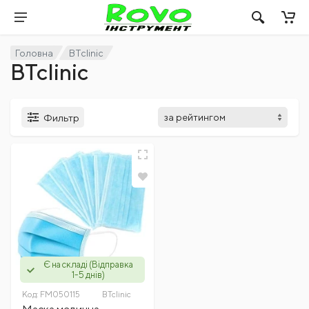
Головна
BTclinic
BTclinic
Фильтр
Є на складі (Відправка
1-5 днів)
Код:
FM050115
BTclinic