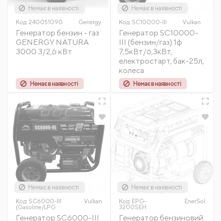
Немає в наявності
Немає в наявності
Код:
240051090
Genergy
Код:
SC10000-III
Vulkan
Генератор бензин - газ
Генератор SC10000-
GENERGY NATURA
III (бензин/газ) 1ф
3000 3/2,6 кВт
7,5кВт/6,3кВт,
електростарт, бак-25л,
колеса
Немає в наявності
Немає в наявності
Немає в наявності
Немає в наявності
Код:
SC6000-III
Vulkan
Код:
EPG-
EnerSol
(Gasoline/LPG
3200SEH
Генератор SC6000-III
Генератор бензиновий