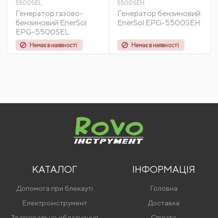
5500SEL
5500SEH
Генератор газово-
Генератор бензиновий
бензиновий EnerSol
EnerSol EPG-5500SEH
EPG-5500SEL
Немає в наявності
Немає в наявності
КАТАЛОГ
ІНФОРМАЦІЯ
Допомога при блекауті
Головна
Електроінструмент
Доставка
Зварювальне обладнання
Оплата