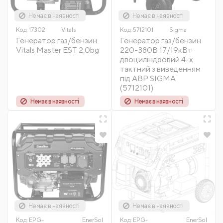
Немає в наявності
Немає в наявності
Код:
17302
Vitals
Код:
5712101
Sigma
Генератор газ/бензин
Генератор газ/бензин
Vitals Master EST 2.0bg
220-380В 17/19кВт
двоциліндровий 4-х
тактний з виведенням
під АВР SIGMA
(5712101)
Немає в наявності
Немає в наявності
Немає в наявності
Немає в наявності
Код:
EPG-
EnerSol
Код:
EPG-
EnerSol