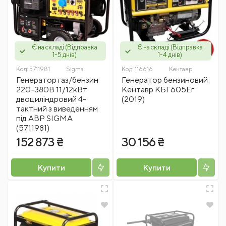
Є на складі (Відправка
Є на складі (Відправка
1-5 днів)
1-4 днів)
Код:
5711981
Sigma
Код:
116616
Кентавр
Генератор газ/бензин
Генератор бензиновий
220-380В 11/12кВт
Кентавр КБГ605Ег
двоциліндровий 4-
(2019)
тактний з виведенням
під АВР SIGMA
(5711981)
152 873 ₴
30 156 ₴
Купити
Купити