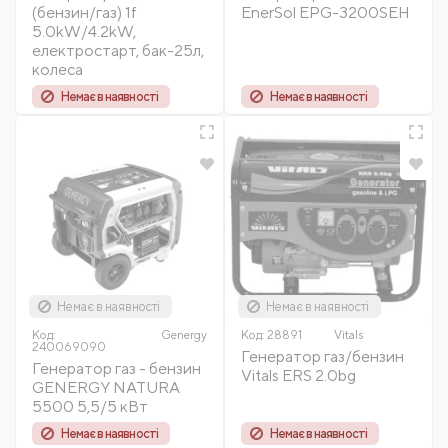
(бензин/газ) 1f
EnerSol EPG-3200SEH
5.0kW/4.2kW,
електростарт, бак-25л,
колеса
Немає в наявності
Немає в наявності
Немає в наявності
Немає в наявності
Код:
Genergy
Код:
28891
Vitals
240069090
Генератор газ/бензин
Генератор газ - бензин
Vitals ERS 2.0bg
GENERGY NATURA
5500 5,5/5 кВт
Немає в наявності
Немає в наявності