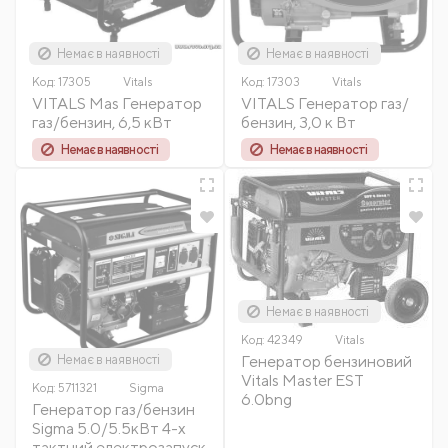
Немає в наявності
Немає в наявності
Код:
17305
Vitals
Код:
17303
Vitals
VITALS Mas Генератор
VITALS Генератор газ/
газ/бензин, 6,5 кВт
бензин, 3,0 к Вт
Немає в наявності
Немає в наявності
Немає в наявності
Код:
42349
Vitals
Немає в наявності
Генератор бензиновий
Vitals Master EST
Код:
5711321
Sigma
6.0bng
Генератор газ/бензин
Sigma 5.0/5.5кВт 4-х
тактний електрозапуск