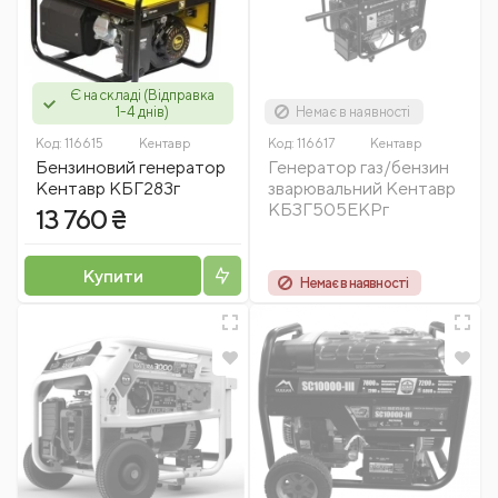
Є на складі (Відправка
1-4 днів)
Немає в наявності
Код:
116615
Кентавр
Код:
116617
Кентавр
Бензиновий генератор
Генератор газ/бензин
Кентавр КБГ283г
зварювальний Кентавр
КБЗГ505ЕКРг
13 760 ₴
Купити
Немає в наявності