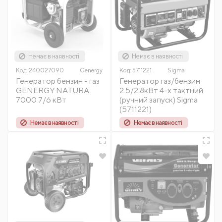
Немає в наявності
Немає в наявності
Код:
240027090
Genergy
Код:
5711221
Sigma
Генератор бензин - газ
Генератор газ/бензин
GENERGY NATURA
2.5/2.8кВт 4-х тактний
7000 7/6 кВт
(ручний запуск) Sigma
(5711221)
Немає в наявності
Немає в наявності