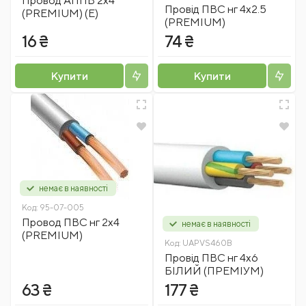
Провод АППВ 2x4
Провід ПВС нг 4x2.5
(PREMIUM) (E)
(PREMIUM)
16 ₴
74 ₴
Купити
Купити
немає в наявності
Код:
95-07-005
Провод ПВС нг 2х4
немає в наявності
(PREMIUM)
Код:
UAPVS460B
Провід ПВС нг 4х6
БІЛИЙ (ПРЕМІУМ)
63 ₴
177 ₴