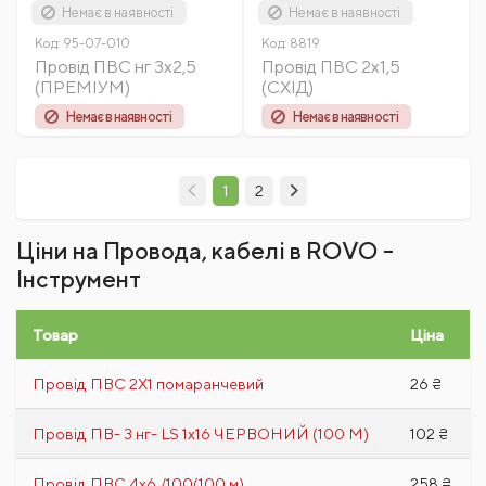
Немає в наявності
Немає в наявності
Код:
95-07-010
Код:
8819
Провід ПВС нг 3х2,5
Провід ПВС 2х1,5
(ПРЕМІУМ)
(СХІД)
Немає в наявності
Немає в наявності
1
2
Ціни на Провода, кабелі в ROVO -
Інструмент
Товар
Ціна
Провід ПВС 2Х1 помаранчевий
26 ₴
Провід ПВ- 3 нг- LS 1x16 ЧЕРВОНИЙ (100 М)
102 ₴
Провід ПВС 4х6 /100(100 м)
258 ₴