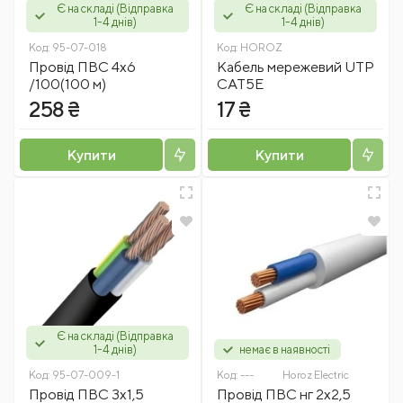
Є на складі (Відправка
Є на складі (Відправка
1-4 днів)
1-4 днів)
Код:
95-07-018
Код:
HOROZ
Провід ПВС 4х6
Кабель мережевий UTP
/100(100 м)
CAT5E
258 ₴
17 ₴
Купити
Купити
Є на складі (Відправка
1-4 днів)
немає в наявності
Код:
95-07-009-1
Код:
---
Horoz Electric
Провід ПВС 3x1,5
Провід ПВС нг 2х2,5