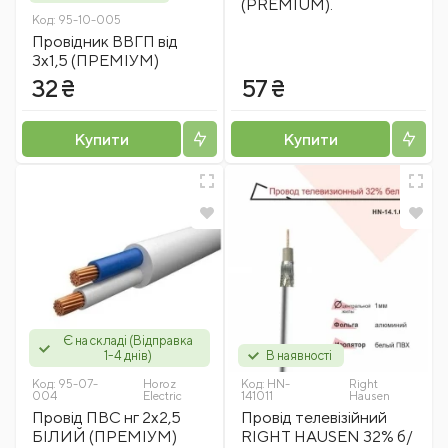
(PREMIUM).
Код:
95-10-005
Провідник ВВГП від
3х1,5 (ПРЕМІУМ)
32 ₴
57 ₴
Купити
Купити
Є на складі (Відправка
1-4 днів)
В наявності
Код:
95-07-
Horoz
Код:
HN-
Right
004
Electric
141011
Hausen
Провід ПВС нг 2х2,5
Провід телевізійний
БІЛИЙ (ПРЕМІУМ)
RIGHT HAUSEN 32% б/