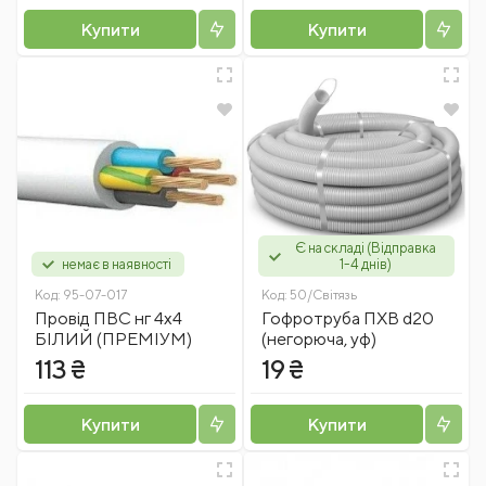
Купити
Купити
Є на складі (Відправка
немає в наявності
1-4 днів)
Код:
95-07-017
Код:
50/Світязь
Провід ПВС нг 4х4
Гофротруба ПХВ d20
БІЛИЙ (ПРЕМІУМ)
(негорюча, уф)
113 ₴
19 ₴
Купити
Купити