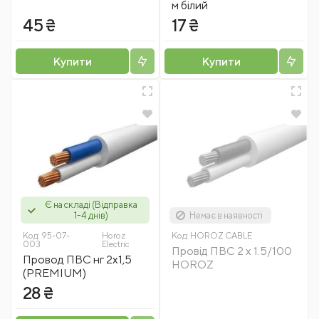
м білий
45 ₴
17 ₴
Купити
Купити
Є на складі (Відправка
1-4 днів)
Немає в наявності
Код:
95-07-
Horoz
Код:
HOROZ CABLE
003
Electric
Провід ПВС 2 x 1.5/100
Провод ПВС нг 2x1,5
HOROZ
(PREMIUM)
28 ₴