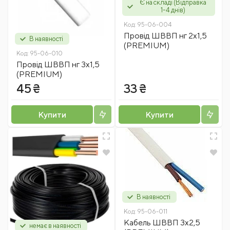
Є на складі (Відправка
1-4 днів)
Код:
95-06-004
Провід ШВВП нг 2x1,5
В наявності
(PREMIUM)
Код:
95-06-010
Провід ШВВП нг 3x1,5
(PREMIUM)
45 ₴
33 ₴
Купити
Купити
В наявності
Код:
95-06-011
Кабель ШВВП 3x2,5
немає в наявності