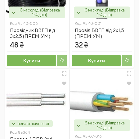
Є на складі (Відправка
Є на складі (Відправка
1-4 днів)
1-4 днів)
Код:
95-10-006
Код:
95-10-001
Провідник ВВГП від
Провід ВВГП від 2х1,5
3х2,5 (ПРЕМІУМ)
(ПРЕМІУМ)
48 ₴
32 ₴
Купити
Купити
Є на складі (Відправка
немає в наявності
1-4 днів)
Код:
88364
Код:
95-07-016