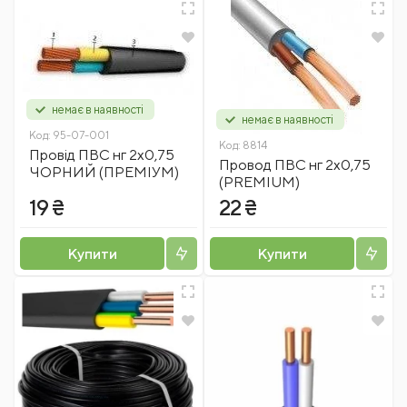
немає в наявності
немає в наявності
Код:
95-07-001
Код:
8814
Провід ПВС нг 2х0,75
Провод ПВС нг 2x0,75
ЧОРНИЙ (ПРЕМІУМ)
(PREMIUM)
19 ₴
22 ₴
Купити
Купити