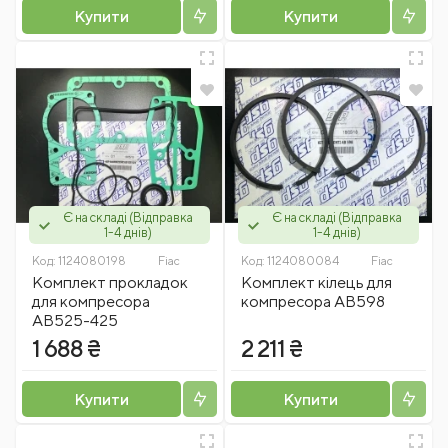
Купити
Купити
Є на складі (Відправка
Є на складі (Відправка
1-4 днів)
1-4 днів)
Код:
1124080198
Fiac
Код:
1124080084
Fiac
Комплект прокладок
Комплект кілець для
для компресора
компресора АВ598
АВ525-425
1 688 ₴
2 211 ₴
Купити
Купити