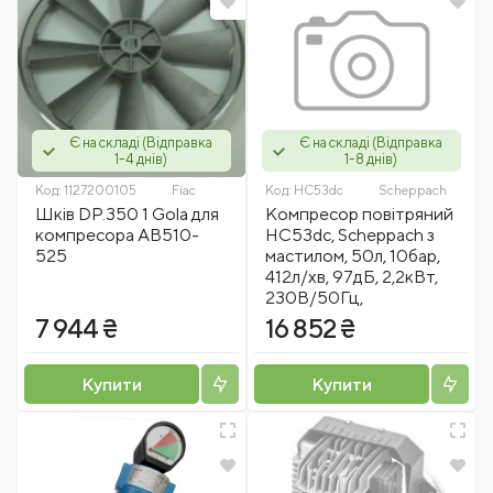
Є на складі (Відправка
Є на складі (Відправка
1-4 днів)
1-8 днів)
Код:
1127200105
Fiac
Код:
HC53dc
Scheppach
Шків DP.350 1 Gola для
Компресор повітряний
компресора AB510-
HC53dc, Scheppach з
525
мастилом, 50л, 10бар,
412л/хв, 97дБ, 2,2кВт,
230В/50Гц,
7 944 ₴
16 852 ₴
Купити
Купити