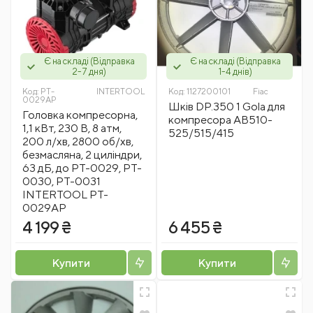
Є на складі (Відправка
Є на складі (Відправка
2-7 дня)
1-4 днів)
Код:
PT-
INTERTOOL
Код:
1127200101
Fiac
0029AP
Шків DP.350 1 Gola для
Головка компресорна,
компресора AB510-
1,1 кВт, 230 В, 8 атм,
525/515/415
200 л/хв, 2800 об/хв,
безмасляна, 2 циліндри,
63 дБ, до PT-0029, PT-
0030, PT-0031
INTERTOOL PT-
0029AP
4 199 ₴
6 455 ₴
Купити
Купити