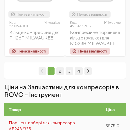
Немає в наявності
Немає в наявності
Код:
Milwaukee
Код:
Milwaukee
561994001
4931455908
Кільце компресійне для
Компресійне поршневе
PH26T MILWAUKEE
кільце (вузьке) для
K1528H MILWAUKEE
Немає в наявності
Немає в наявності
1
2
3
4
Ціни на Запчастини для компресорів в
ROVO - Інструмент
Товар
Ціна
Поршень в зборі для компресора
3575 ₴
АВ248/335