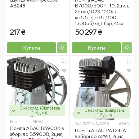
АВ248
B7000/500FT10, 2цил,
2ступ,1023-1210л/
хв,5,5-7,5кВт,1100-
1300об/хв,11бар, 45кг
217 ₴
50 297 ₴
Купити
Купити
Є на складі (Відправка
Є на складі (Відправка
1-8 днів)
1-8 днів)
Код:
---
ABAC
Код:
PAT24-A/A29B
ABAC
Помпа ABAC B5900B в
Помпа ABAC PAT24-A
зборі до B5900B, 2цил,
в зборі до А29B, 2цил,