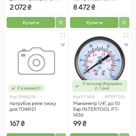
2 072 ₴
8 472 ₴
Купити
Купити
Є на складі (Відправка
Є в наявності
2-7 дня)
Код:
704412134
Код:
PT-1436
INTERTOOL
патрубок реле тиску
Манометр 1/4", до 10
для 7044121
бар INTERTOOL PT-
1436
167 ₴
99 ₴