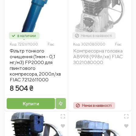
в наличии
Немає в наявності
Код:
7212611000
Fiac
Код:
3021080000
Fiac
Фільтр тонкого
Компресорна головка
очищення (1мкм - 0,1
AB998 (998л/хв) FIAC
мг/м3) FP2000 для
3021080000
гвинтового
компресора, 2000л/хв
FIAC 7212611000
8 504 ₴
Купити
Немає в наявності