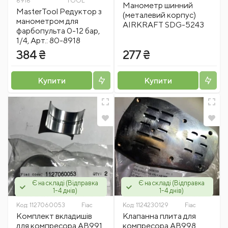
8918
TOOL
Манометр шинний
MasterTool Редуктор з
(металевий корпус)
манометром для
AIRKRAFT SDG-5243
фарбопульта 0-12 бар,
1/4, Арт.: 80-8918
384 ₴
277 ₴
Купити
Купити
Є на складі (Відправка
Є на складі (Відправка
1-4 днів)
1-4 днів)
Код:
1127060053
Fiac
Код:
1124230129
Fiac
Комплект вкладишів
Клапанна плита для
для компресора АВ991
компресора АВ998