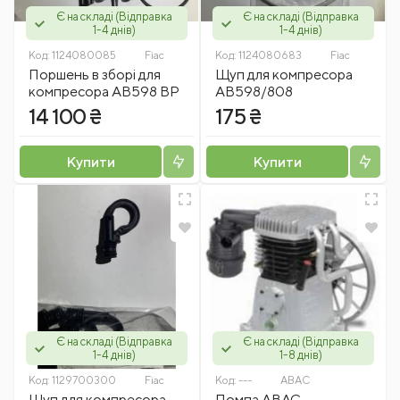
Є на складі (Відправка
Є на складі (Відправка
1-4 днів)
1-4 днів)
Код:
1124080085
Fiac
Код:
1124080683
Fiac
Поршень в зборі для
Щуп для компресора
компресора АВ598 ВР
АВ598/808
14 100 ₴
175 ₴
Купити
Купити
Є на складі (Відправка
Є на складі (Відправка
1-4 днів)
1-8 днів)
Код:
1129700300
Fiac
Код:
---
ABAC
Щуп для компресора
Помпа ABAC