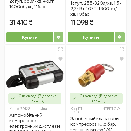
2ступ, 653л/хв, 4кВт,
1ступ, 255-320л/хв, 1,5-
1400об/хв, 11бар
2,2кВт, 1075-1300об/
хв, 10бар
31 410 ₴
11 098 ₴
Купити
Купити
Є на складі (Відправка
Є на складі (Відправка
1-5 днів)
2-7 дня)
Код:
6170122
Ultra
Код:
PT-
INTERTOOL
5010
Автомобільний
Запобіжний клапан для
компресор з
компресора 10,5 бар,
електронним дисплеєм
зовнішня різьба 1/4"