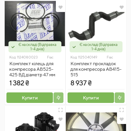
Є на складі (Відправка
Є на складі (Відправка
1-4 днів)
1-4 днів)
Код:
1124080023
Fiac
Код:
1125040149
Fiac
Комплект кілець для
Комплект прокладок
компресора АВ525-
для компресора АВ415-
425 ВД діаметр 47 мм
515
1 382 ₴
8 937 ₴
Купити
Купити