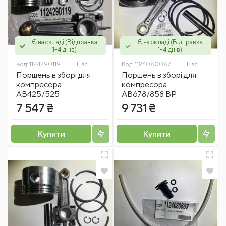
Є на складі (Відправка
Є на складі (Відправка
1-4 днів)
1-4 днів)
Код:
1124290119
Fiac
Код:
1124080087
Fiac
Поршень в зборі для
Поршень в зборі для
компресора
компресора
АВ425/525
АВ678/858 ВР
7 547 ₴
9 731 ₴
Купити
Купити