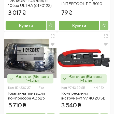
12В 180Вт 10А 45л/хв
INTERTOOL PT-5010
10бар ULTRA (6170122)
3 017 ₴
79 ₴
Купити
Купити
Є на складі (Відправка
Є на складі (Відправка
1-4 днів)
1-4 днів)
Код:
1124230127
Fiac
Код:
97 40 20 SB
KNIPEX
Клапанна плита для
Компресійний
компресора АВ525
інструмент 97 40 20 SB
5 710 ₴
3 540 ₴