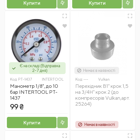
Купити
Купити
Є на складі (Відправка
2-7 дня)
Немає в наявності
Код:
PT-1437
INTERTOOL
Код:
---
Vulkan
Манометр 1/8", до 10
Перехідник В1" крок 1,5
бар INTERTOOL PT-
на 3/4Н" крок 2 (до
1437
компресорів Vulkan,арт.
25264)
99 ₴
Купити
Немає в наявності