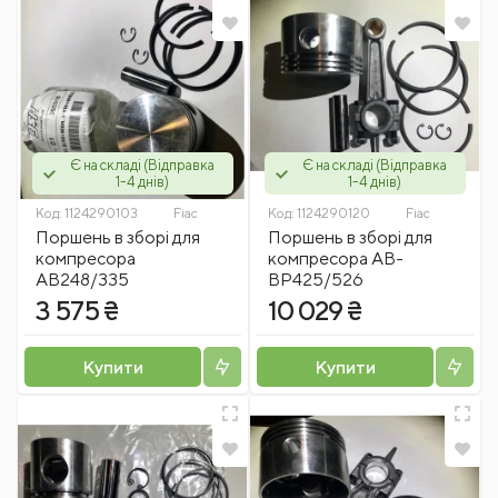
Є на складі (Відправка
Є на складі (Відправка
1-4 днів)
1-4 днів)
Код:
1124290103
Fiac
Код:
1124290120
Fiac
Поршень в зборі для
Поршень в зборі для
компресора
компресора АВ-
АВ248/335
ВР425/526
3 575 ₴
10 029 ₴
Купити
Купити