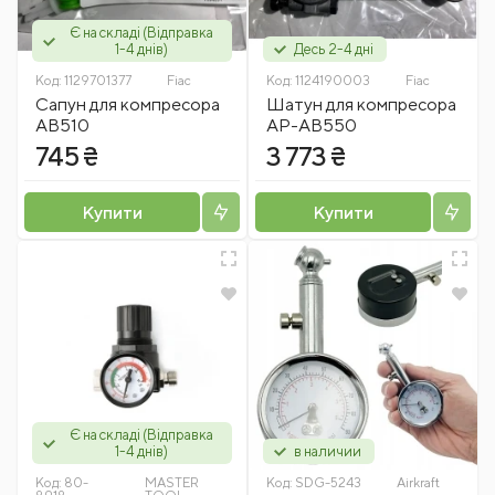
Є на складі (Відправка
1-4 днів)
Десь 2-4 дні
Код:
1129701377
Fiac
Код:
1124190003
Fiac
Сапун для компресора
Шатун для компресора
AB510
АР-АВ550
745 ₴
3 773 ₴
Купити
Купити
Є на складі (Відправка
1-4 днів)
в наличии
Код:
80-
MASTER
Код:
SDG-5243
Airkraft