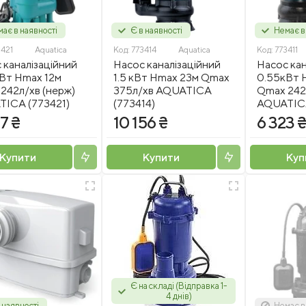
ає в наявності
Є в наявності
Немає в
3421
Aquatica
Код:
773414
Aquatica
Код:
773411
 каналізаційний
Насос каналізаційний
Насос кан
Вт Hmax 12м
1.5 кВт Hmax 23м Qmax
0.55кВт 
242л/хв (нерж)
375л/хв AQUATICA
Qmax 242
ICA (773421)
(773414)
AQUATICA
7 ₴
10 156 ₴
6 323 
Купити
Купити
Куп
Є на складі (Відправка 1-
4 днів)
 наявності
Немає в