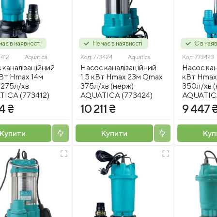
ає в наявності
Немає в наявності
Є в наяв
3412
Aquatica
Код:
773424
Aquatica
Код:
773423
 каналізаційний
Насос каналізаційний
Насос кан
Вт Hmax 14м
1.5 кВт Hmax 23м Qmax
кВт Hmax
275л/хв
375л/хв (нерж)
350л/хв (
ICA (773412)
AQUATICA (773424)
AQUATICA
4 ₴
10 211 ₴
9 447 
Купити
Купити
Куп