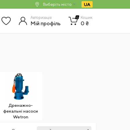
UA
Виберіть місто
Авторизація
Кошик
0
Мій профіль
0 ₴
Дренажно-
фекальні насоси
Wetron