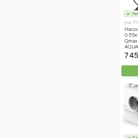
Нем
Код:
77
Насос
0.55к
Qmax 
AQUAT
7 45
Є в