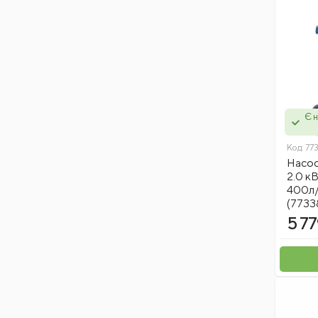
Є н
Код:
77
Насос
2.0 к
400л/
(7733
5 77