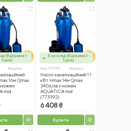
аді (Відправка 1-
Є на складі (Відправка 1-
5 днів)
5 днів)
Aquatica
Код:
773392
Aquatica
алізаційний
Насос каналізаційний 1.1
Hmax 16м Qmax
кВт Hmax 14м Qmax
з ножем
340л/хв з ножем
A mid
AQUATICA mid
(773392)
₴
6 408 ₴
ити
Купити