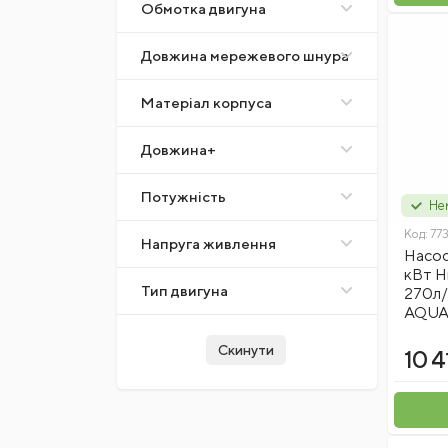
Обмотка двигуна
Довжина мережевого шнура
Матеріал корпуса
Довжина+
Потужність
Нем
Код:
77
Напруга живлення
Насос 
кВт H
Тип двигуна
270л/
AQUAT
Скинути
10 4