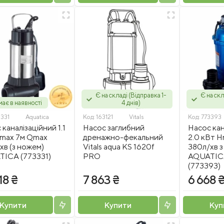
Є на складі (Відправка 1-
Є на скл
ає в наявності
4 днів)
3331
Aquatica
Код:
163121
Vitals
Код:
773393
каналізаційний 1.1
Насос заглибний
Насос кан
max 7м Qmax
дренажно-фекальний
2.0 кВт 
хв (з ножем)
Vitals aqua KS 1620f
380л/хв 
ICA (773331)
PRO
AQUATIC
(773393)
18 ₴
7 863 ₴
6 668 
Купити
Купити
Куп