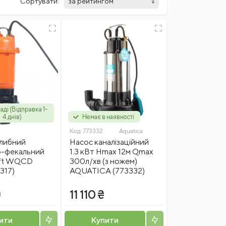
Сортувати:
аді (Відправка 1-
4 днів)
Немає в наявності
Код:
773332
Aquatica
глибний
Насос каналізаційний
-фекальний
1.3 кВт Hmax 12м Qmax
aft WQCD
300л/хв (з ножем)
317)
AQUATICA (773332)
₴
11 110 ₴
ити
Купити