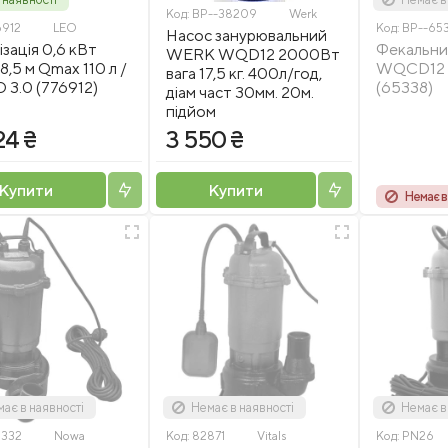
Код:
BP--38209
Werk
6912
LEO
Код:
BP--65
Насос занурювальний
ізація 0,6 кВт
Фекальни
WERK WQD12 2000Вт
8,5 м Qmax 110 л /
WQCD12 2
вага 17,5 кг. 400л/год,
O 3.0 (776912)
(65338)
діам част 30мм. 20м.
підйом
24 ₴
3 550 ₴
Купити
Купити
Немає в
ає в наявності
Немає в наявності
Немає в
9332
Nowa
Код:
82871
Vitals
Код:
PN26