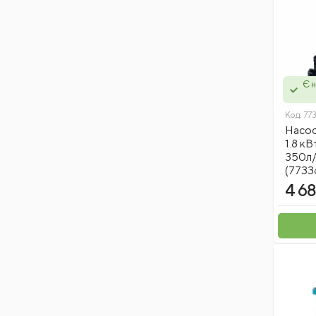
Є н
Код:
77
Насос
1.8 к
350л
(7733
4 68