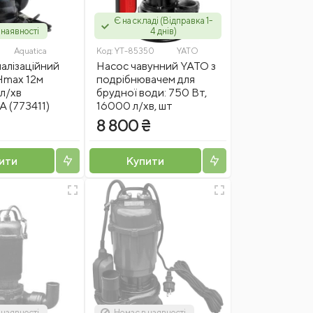
Є на складі (Відправка 1-
 наявності
4 днів)
Aquatica
Код:
YT-85350
YATO
алізаційний
Насос чавунний YATO з
Hmax 12м
подрібнювачем для
л/хв
брудної води: 750 Вт,
 (773411)
16000 л/хв, шт
₴
8 800 ₴
ити
Купити
 наявності
Немає в наявності