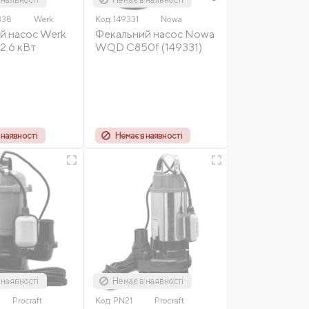
338
Werk
Код:
149331
Nowa
й насос Werk
Фекальний насос Nowa
.6 кВт
WQD C850f (149331)
 наявності
Немає в наявності
 наявності
Немає в наявності
Procraft
Код:
PN21
Procraft