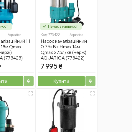
ності
Немає в наявності
Aquatica
Код:
773422
Aquatica
алізаційний 1.1
Насос каналізаційний
 18м Qmax
0.75кВт Hmax 14м
нерж)
Qmax 275л/хв (нерж)
 (773423)
AQUATICA (773422)
₴
7 995 ₴
ити
Купити