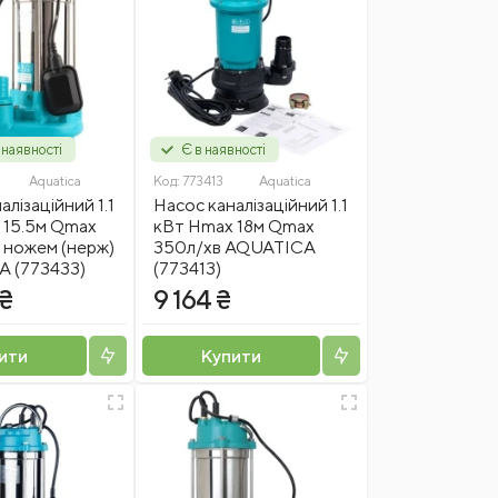
 наявності
Є в наявності
Aquatica
Код:
773413
Aquatica
алізаційний 1.1
Насос каналізаційний 1.1
 15.5м Qmax
кВт Hmax 18м Qmax
 ножем (нерж)
350л/хв AQUATICA
 (773433)
(773413)
 ₴
9 164 ₴
ити
Купити