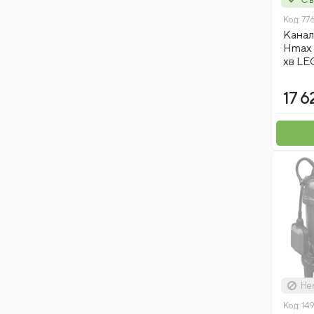
Код:
77
Канал
Hmax 
хв LE
17 6
Нем
Код:
14