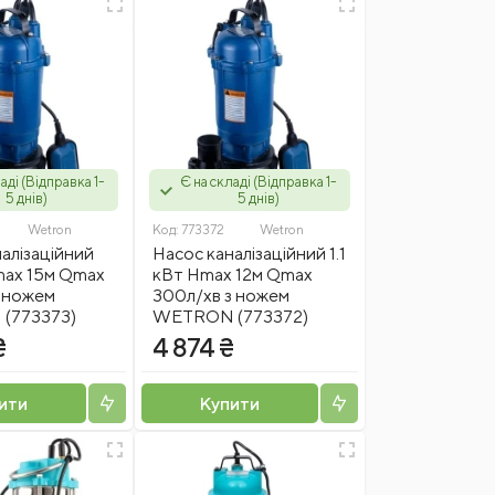
аді (Відправка 1-
Є на складі (Відправка 1-
5 днів)
5 днів)
Wetron
Код:
773372
Wetron
алізаційний
Насос каналізаційний 1.1
max 15м Qmax
кВт Hmax 12м Qmax
з ножем
300л/хв з ножем
(773373)
WETRON (773372)
₴
4 874 ₴
ити
Купити