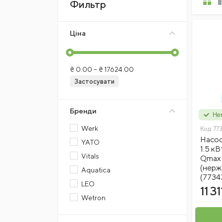
Фильтр
Ціна
₴
0.00
– ₴
17624.00
Застосувати
Бренди
Нем
Werk
Код:
77
Насос
YATO
1.5 к
Vitals
Qmax 
(нер
Aquatica
(7734
LEO
11 31
Wetron