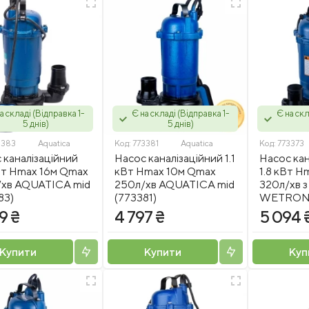
а складі (Відправка 1-
Є на складі (Відправка 1-
Є на скл
5 днів)
5 днів)
3383
Aquatica
Код:
773381
Aquatica
Код:
773373
 каналізаційний
Насос каналізаційний 1.1
Насос кан
Вт Hmax 16м Qmax
кВт Hmax 10м Qmax
1.8 кВт H
хв AQUATICA mid
250л/хв AQUATICA mid
320л/хв 
83)
(773381)
WETRON 
9 ₴
4 797 ₴
5 094 
Купити
Купити
Куп