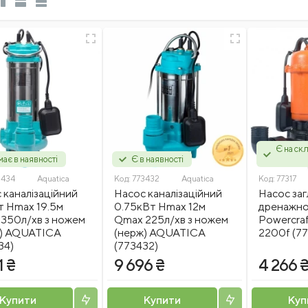
Є на скл
ає в наявності
Є в наявності
3434
Aquatica
Код:
773432
Aquatica
Код:
77317
 каналізаційний
Насос каналізаційний
Насос за
Вт Hmax 19.5м
0.75кВт Hmax 12м
дренажно
350л/хв з ножем
Qmax 225л/хв з ножем
Powercr
ж) AQUATICA
(нерж) AQUATICA
2200f (77
34)
(773432)
1 ₴
9 696 ₴
4 266 
Купити
Купити
Куп