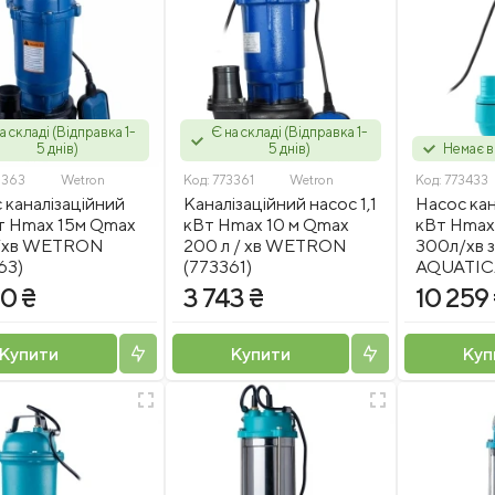
а складі (Відправка 1-
Є на складі (Відправка 1-
5 днів)
5 днів)
Немає в
3363
Wetron
Код:
773361
Wetron
Код:
773433
 каналізаційний
Каналізаційний насос 1,1
Насос кан
Вт Hmax 15м Qmax
кВт Hmax 10 м Qmax
кВт Hmax
/хв WETRON
200 л / хв WETRON
300л/хв з
63)
(773361)
AQUATICA
0 ₴
3 743 ₴
10 259
Купити
Купити
Куп