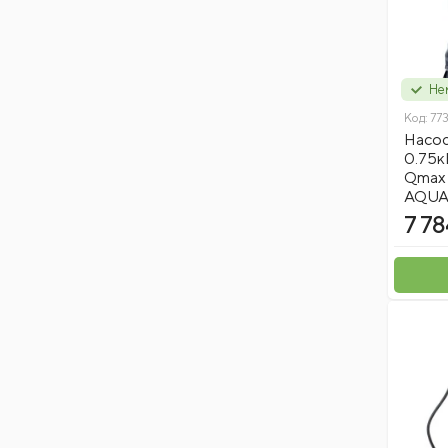
Нем
Код:
77
Насос
0.75к
Qmax 
AQUAT
7 78