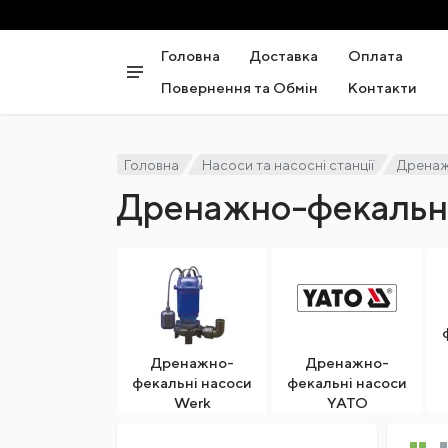
Головна
Доставка
Оплата
Повернення та Обмін
Контакти
Головна
Насоси та насосні станції
Дренаж
Дренажно-фекальні
Дренажно-
Дренажно-
фекальні насоси
фекальні насоси
Werk
YATO