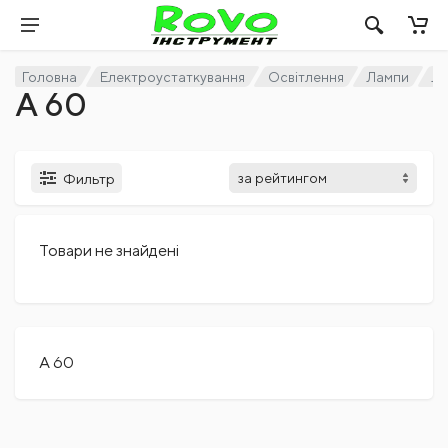
Головна
Електроустаткування
Освітлення
Лампи
Ла
А 60
Фильтр
Товари не знайдені
А 60