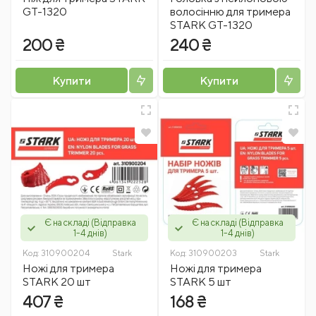
GT-1320
волосінню для тримера
STARK GT-1320
200 ₴
240 ₴
Купити
Купити
Є на складі (Відправка
Є на складі (Відправка
1-4 днів)
1-4 днів)
Код:
310900204
Stark
Код:
310900203
Stark
Ножі для тримера
Ножі для тримера
STARK 20 шт
STARK 5 шт
407 ₴
168 ₴