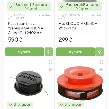
Є на складі (Відправка
Є на складі (Відправка
1-4 днів)
1-4 днів)
Код:
05365-
Gardena
Код:
GB40A-255-
Sequoia
20.000.00
PRO
Касета змінна для
Ніж SEQUOIA GB40A-
тримера GARDENA
255-PRO
ClassicCut 2402 6 м
590 ₴
299 ₴
Купити
Купити
В наявності
В наявності