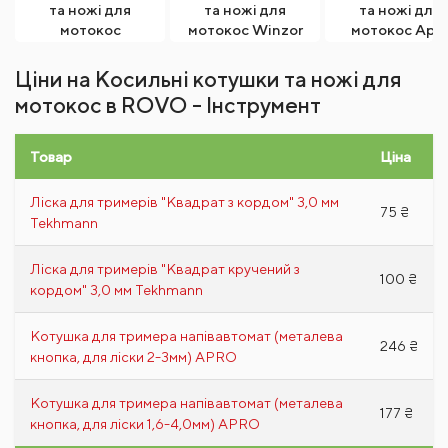
та ножі для
та ножі для
та ножі для
мотокос
мотокос Winzor
мотокос Apr
INTERTOOL
Ціни на Косильні котушки та ножі для
мотокос в ROVO - Інструмент
Товар
Ціна
Ліска для тримерів "Квадрат з кордом" 3,0 мм
75 ₴
Tekhmann
Ліска для тримерів "Квадрат кручений з
100 ₴
кордом" 3,0 мм Tekhmann
Котушка для тримера напівавтомат (металева
246 ₴
кнопка, для ліски 2-3мм) APRO
Котушка для тримера напівавтомат (металева
177 ₴
кнопка, для ліски 1,6-4,0мм) APRO