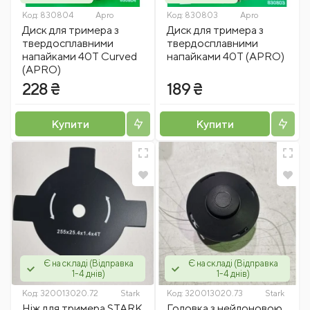
Код:
830804
Apro
Код:
830803
Apro
Диск для тримера з
Диск для тримера з
твердосплавними
твердосплавними
напайками 40Т Curved
напайками 40Т (APRO)
(APRO)
228 ₴
189 ₴
Купити
Купити
Є на складі (Відправка
Є на складі (Відправка
1-4 днів)
1-4 днів)
Код:
320013020.72
Stark
Код:
320013020.73
Stark
Ніж для тримера STARK
Головка з нейлоновою