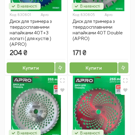
В наявності
В наявності
Код:
830801
Apro
Код:
830805
Apro
Диск для тримера з
Диск для тримера з
твердосплавними
твердосплавними
напайками 40Т+3
напайками 40Т Double
лопаті ( для кустів )
(APRO)
(APRO)
204 ₴
171 ₴
Купити
Купити
В наявності
В наявності