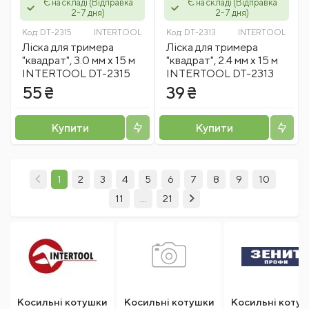
Є на складі (Відправка
Є на складі (Відправка
2-7 дня)
2-7 дня)
Код:
DT-2315
INTERTOOL
Код:
DT-2313
INTERTOOL
Лiска для тримера
Лiска для тримера
"квадрат", 3.0 мм x 15 м
"квадрат", 2.4 мм x 15 м
INTERTOOL DT-2315
INTERTOOL DT-2313
55 ₴
39 ₴
Купити
Купити
1
2
3
4
5
6
7
8
9
10
11
...
21
Косильні котушки
Косильні котушки
Косильні коту