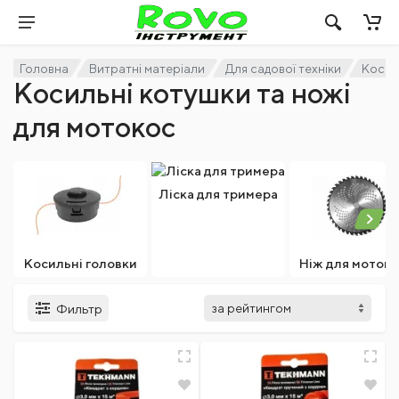
Головна
Витратні матеріали
Для садової техніки
Косил
Косильні котушки та ножі
для мотокос
Ліска для тримера
Косильні головки
Ніж для моток
Фильтр