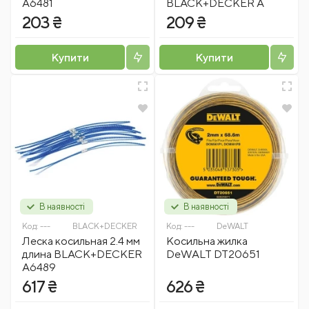
A6481
BLACK+DECKER A
203 ₴
209 ₴
Купити
Купити
В наявності
В наявності
Код:
---
BLACK+DECKER
Код:
---
DeWALT
Леска косильная 2.4 мм
Косильна жилка
длина BLACK+DECKER
DeWALT DT20651
A6489
617 ₴
626 ₴