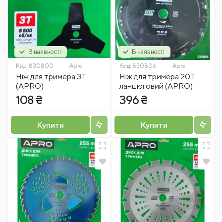
В наявності
В наявності
Код:
830800
Apro
Код:
830806
Apro
Ніж для тримера 3Т
Ніж для тримера 20Т
(APRO)
ланцюговий (APRO)
108 ₴
396 ₴
Купити
Купити