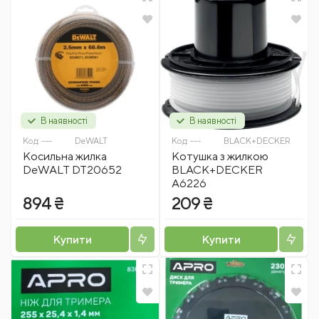
В наявності
В наявності
Код:
---
DeWALT
Код:
---
BLACK+DECKER
Косильна жилка
Котушка з жилкою
DeWALT DT20652
BLACK+DECKER
A6226
894 ₴
209 ₴
Купити
Купити