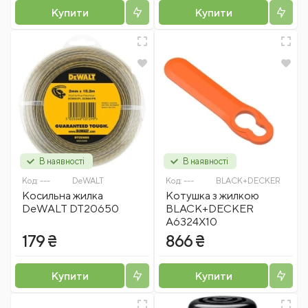
Купити
Купити
В наявності
В наявності
Код:
---
DeWALT
Код:
---
BLACK+DECKER
Косильна жилка
Котушка з жилкою
DeWALT DT20650
BLACK+DECKER
A6324X10
179 ₴
866 ₴
Купити
Купити