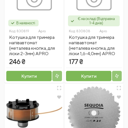
Є на складі (Відправка
В наявності
1-4 днів)
Код:
830819
Apro
Код:
830808
Apro
Котушка для тримера
Котушка для тримера
напівавтомат
напівавтомат
(металева кнопка, для
(металева кнопка, для
ліски 2-3мм) APRO
ліски 1,6-4,0мм) APRO
246 ₴
177 ₴
Купити
Купити