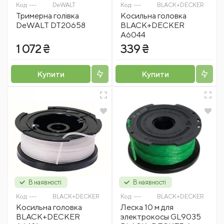
Код:
---
DeWALT
Код:
---
BLACK+DECKER
Тримерна голівка
Косильна головка
DeWALT DT20658
BLACK+DECKER
A6044
1 072 ₴
339 ₴
Купити
Купити
В наявності
В наявності
Код:
---
BLACK+DECKER
Код:
---
BLACK+DECKER
Косильна головка
Леска 10 м для
BLACK+DECKER
электрокосы GL9035