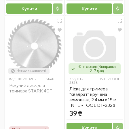
Купити
Купити
Є на складі (Відправка
Немає в наявності
2-7 дня)
Код:
310900202
Stark
Код:
DT-
INTERTOOL
2328
Ріжучий диск для
Лiска для тримера
тримера STARK 40Т
"квадрат" кручена
армована, 2.4 мм x 15 м
INTERTOOL DT-2328
39 ₴
Купити