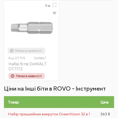
Немає в наявності
Код:
DT7172
DeWALT
Набір бітів DeWALT
DT7172
Немає в наявності
Ціни на Інші біти в ROVO - Інструмент
Товар
Ціна
Набір прецизійних викруток GreenVision 32 в 1
363 ₴