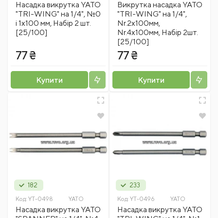
Насадка викрутка YATO
Викрутка насадка YATO
"TRI-WING" на 1/4", №0
"TRI-WING" на 1/4",
і 1х100 мм, Набір 2 шт.
Nr.2x100мм,
[25/100]
Nr.4x100мм, Набір 2шт.
[25/100]
77 ₴
77 ₴
Купити
Купити
182
233
Код:
YT-0498
YATO
Код:
YT-0496
YATO
Насадка викрутка YATO
Насадка викрутка YATO