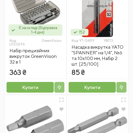
Є на складі (Відправка
1-4 дня)
152
Код:
GreenVision
Код:
YT-0499
YATO
LP23696
Насадка викрутка YATO
Набір прецизійних
"SPANNER" на 1/4", №6
викруток GreenVision
та 10х100 мм, Набір 2
32 в 1
шт. [25/100]
363 ₴
85 ₴
Купити
Купити