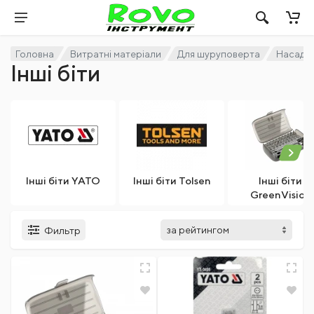
Головна
Витратні матеріали
Для шуруповерта
Насадки
Інші біти
Інші біти YATO
Інші біти Tolsen
Інші біти
GreenVision
Фильтр