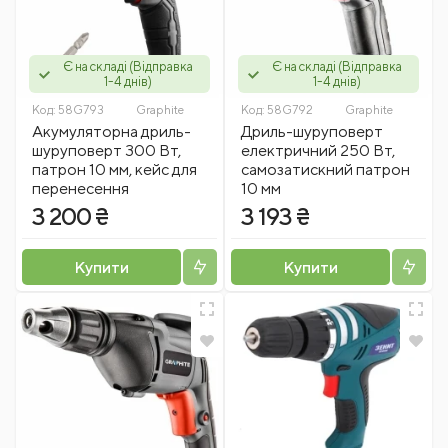
Є на складі (Відправка
Є на складі (Відправка
1-4 днів)
1-4 днів)
Код:
58G793
Graphite
Код:
58G792
Graphite
Акумуляторна дриль-
Дриль-шуруповерт
шуруповерт 300 Вт,
електричний 250 Вт,
патрон 10 мм, кейс для
самозатискний патрон
перенесення
10 мм
3 200 ₴
3 193 ₴
Купити
Купити