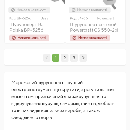
Немає в наявності
Немає в наявності
Код:
BP-5256
Bass
Код:
54766
Powercraft
Шуруповерт Bass
Шуруповерт сетевой
Polska BP-5256
Powercraft CS 550-2bl
Немає в наявності
Немає в наявності
1
2
3
Мережевий шуруповерт - ручний
електроінструмент що крутити, з регульованим
моментом, призначений для закручування та
відкручування шурупів, саморізів, гвинтів, дюбелів
та інших видів кріпильних виробів, а також
свердління отворів