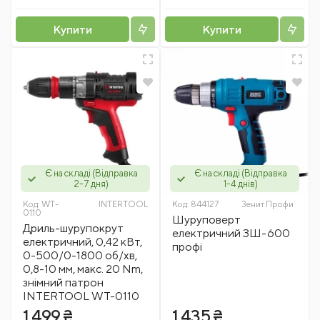
Купити
Купити
Є на складі (Відправка
Є на складі (Відправка
2-7 дня)
1-4 днів)
Код:
WT-
INTERTOOL
Код:
844127
Зенит Профи
0110
Шуруповерт
Дриль-шурупокрут
електричний ЗШ-600
електричний, 0,42 кВт,
профі
0-500/0-1800 об/хв,
0,8-10 мм, макс. 20 Nm,
знімний патрон
INTERTOOL WT-0110
1 499 ₴
1 435 ₴