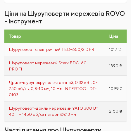
Ціни на Шуруповерти мережеві в ROVO
- Інструмент
Товар
Ціна
Шуруповерт електричний TED-650/2 DFR
1017 ₴
Шуруповерт мережевий Stark EDC-60
1390 ₴
PROFI
Дриль-шурупокрут електричний, 0,32 кВт, 0-
750 об/хв, 0,8-10 мм, 10 Нм INTERTOOL DT-
1099 ₴
0103
Шуруповерт-дриль мережевий YATO 300 Вт
2150 ₴
40 Нм 1450 об/хв патрон Ø≤13 мм
Часті питання про Шуруповерти