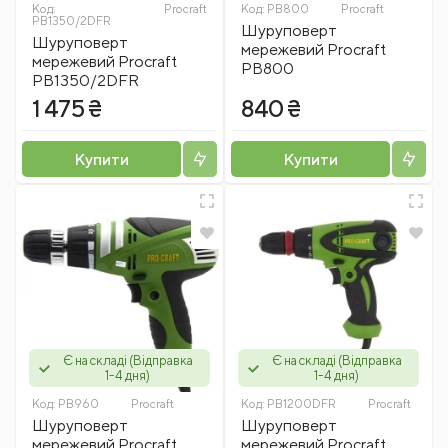
Код:
Procraft
Код:
PB800
Procraft
PB1350/2DFR
Шуруповерт
Шуруповерт
мережевий Procraft
мережевий Procraft
PB800
PB1350/2DFR
1 475 ₴
840 ₴
Купити
Купити
Є на складі (Відправка
Є на складі (Відправка
1-4 дня)
1-4 дня)
Код:
PB960
Procraft
Код:
PB1200DFR
Procraft
Шуруповерт
Шуруповерт
мережевий Procraft
мережевий Procraft