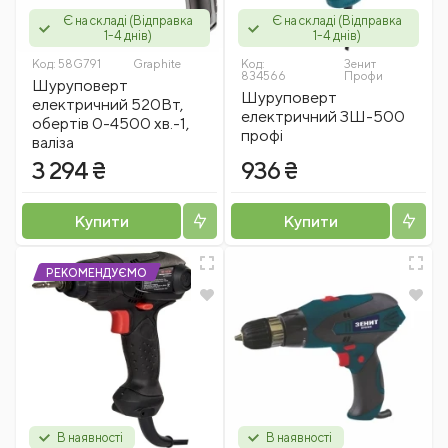
Є на складі (Відправка
Є на складі (Відправка
1-4 днів)
1-4 днів)
Код:
58G791
Graphite
Код:
Зенит
834566
Профи
Шуруповерт
Шуруповерт
електричний 520Вт,
електричний ЗШ-500
обертів 0-4500 хв.-1,
профі
валіза
3 294 ₴
936 ₴
Купити
Купити
РЕКОМЕНДУЄМО
В наявності
В наявності