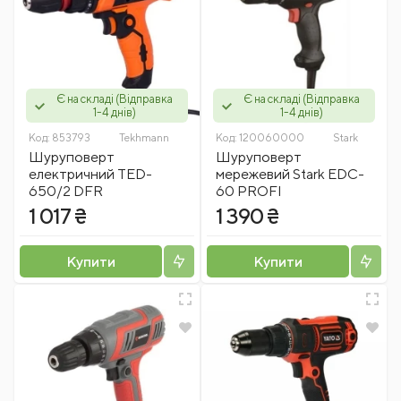
Є на складі (Відправка
Є на складі (Відправка
1-4 днів)
1-4 днів)
Код:
853793
Tekhmann
Код:
120060000
Stark
Шуруповерт
Шуруповерт
електричний TED-
мережевий Stark EDC-
650/2 DFR
60 PROFI
1 017 ₴
1 390 ₴
Купити
Купити