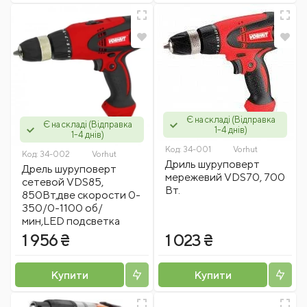
Є на складі (Відправка
Є на складі (Відправка
1-4 днів)
1-4 днів)
Код:
34-001
Vorhut
Код:
34-002
Vorhut
Дриль шуруповерт
Дрель шуруповерт
мережевий VDS70, 700
сетевой VDS85,
Вт.
850Вт,две скорости 0-
350/0-1100 об/
мин,LED подсветка
1 956 ₴
1 023 ₴
Купити
Купити