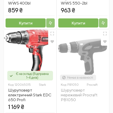
WWS 400bl
WWS 550-2bl
859 ₴
963 ₴
Купити
Купити
Є на складі (Відправка
1-4 днів)
Немає в наявності
Код:
120065015
Stark
Код:
PB1050
Procraft
Шуруповерт
Шуруповерт
електричний Stark EDC
мережевий Procraft
650 Profi
PB1050
1 169 ₴