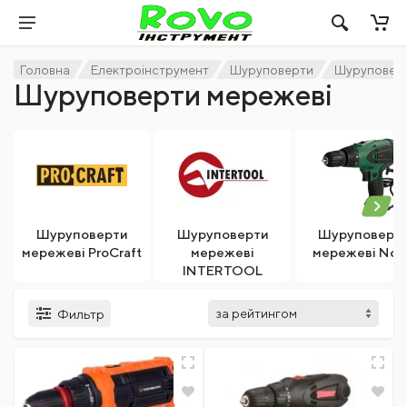
Головна
Електроінструмент
Шуруповерти
Шуруповерт
Шуруповерти мережеві
Шуруповерти
Шуруповерти
Шуруповерт
мережеві ProCraft
мережеві
мережеві Now
INTERTOOL
Фильтр