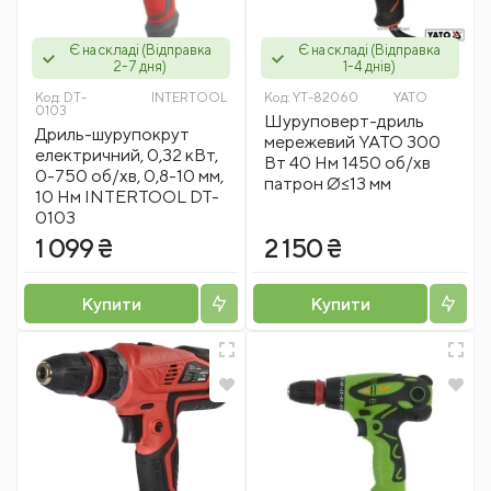
Є на складі (Відправка
Є на складі (Відправка
2-7 дня)
1-4 днів)
Код:
DT-
INTERTOOL
Код:
YT-82060
YATO
0103
Шуруповерт-дриль
Дриль-шурупокрут
мережевий YATO 300
електричний, 0,32 кВт,
Вт 40 Нм 1450 об/хв
0-750 об/хв, 0,8-10 мм,
патрон Ø≤13 мм
10 Нм INTERTOOL DT-
0103
1 099 ₴
2 150 ₴
Купити
Купити