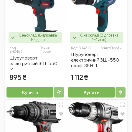
Є на складі (Відправка
Є на складі (Відправка
1-4 днів)
1-4 днів)
Код:
Зенит
Код:
834613
Зенит Профи
842466
Профи
Шуруповерт
Шуруповерт
електричний ЗШ-550
електричний ЗШ-550
профі ЗЕНІТ
М
895 ₴
1 112 ₴
Купити
Купити