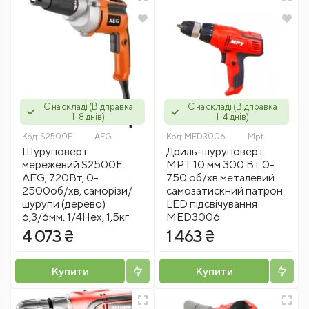
Є на складі (Відправка
Є на складі (Відправка
1-8 днів)
1-4 днів)
Код:
S2500Е
AEG
Код:
MED3006
Mpt
Шуруповерт
Дриль-шуруповерт
мережевий S2500Е
MPT 10 мм 300 Вт 0-
AEG, 720Вт, 0-
750 об/хв металевий
2500об/хв, саморізи/
самозатискний патрон
шурупи (дерево)
LED підсвічування
6,3/6мм, 1/4Hex, 1,5кг
MED3006
4 073 ₴
1 463 ₴
Купити
Купити