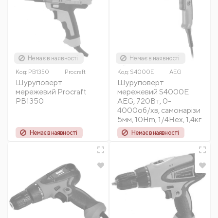
Немає в наявності
Немає в наявності
Код:
PB1350
Procraft
Код:
S4000Е
AEG
Шуруповерт
Шуруповерт
мережевий Procraft
мережевий S4000Е
PB1350
AEG, 720Вт, 0-
4000об/хв, самонарізи
5мм, 10Hm, 1/4Hex, 1,4кг
Немає в наявності
Немає в наявності