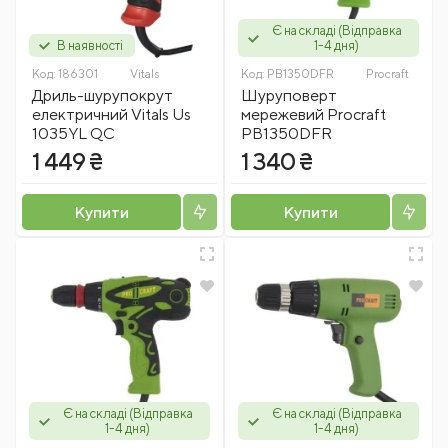
Є на складі (Відправка
В наявності
1-4 дня)
Код:
186301
Vitals
Код:
PB1350DFR
Procraft
Дриль-шурупокрут
Шуруповерт
електричний Vitals Us
мережевий Procraft
1035YL QC
PB1350DFR
1 449 ₴
1 340 ₴
Купити
Купити
Є на складі (Відправка
Є на складі (Відправка
1-4 дня)
1-4 дня)