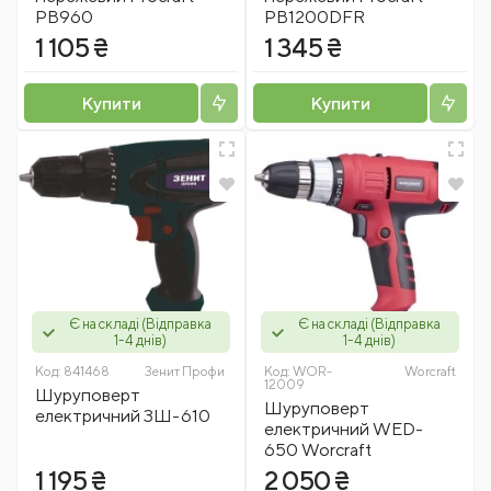
PB960
PB1200DFR
1 105 ₴
1 345 ₴
Купити
Купити
Є на складі (Відправка
Є на складі (Відправка
1-4 днів)
1-4 днів)
Код:
841468
Зенит Профи
Код:
WOR-
Worcraft
12009
Шуруповерт
Шуруповерт
електричний ЗШ-610
електричний WED-
650 Worcraft
1 195 ₴
2 050 ₴