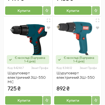
Купити
Купити
Є на складі (Відправка
Є на складі (Відправка
1-4 днів)
1-4 днів)
Код:
842467
Зенит Профи
Код:
834612
Зенит Профи
Шуруповерт
Шуруповерт
електричний ЗШ-550
електричний ЗШ-550
МС
725 ₴
892 ₴
Купити
Купити