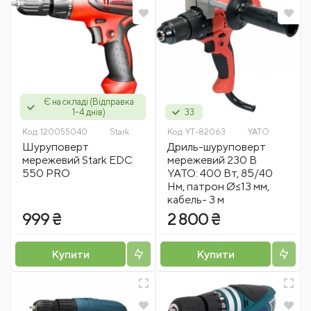
Є на складі (Відправка
1-4 днів)
33
Код:
120055040
Stark
Код:
YT-82063
YATO
Шуруповерт
Дриль-шуруповерт
мережевий Stark EDC
мережевий 230 В
550 PRO
YATO: 400 Вт, 85/40
Нм, патрон Ø≤13 мм,
кабель- 3 м
999 ₴
2 800 ₴
Купити
Купити