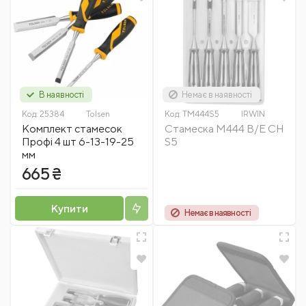
В наявності
Немає в наявності
Код:
25384
Tolsen
Код:
TM444S5
IRWIN
Комплект стамесок
Стамеска M444 B/E CH
Профі 4 шт 6-13-19-25
S5
мм
665 ₴
Купити
Немає в наявності