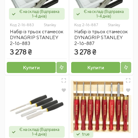
Є на складі (Відправка
Є на складі (Відправка
1-4 днів)
1-4 днів)
Код:
2-16-883
Stanley
Код:
2-16-887
Stanley
Набір із трьох стамесок
Набір із трьох стамесок
DYNAGRIP STANLEY
DYNAGRIP STANLEY
2-16-883
2-16-887
3 278 ₴
3 278 ₴
Купити
Купити
Є на складі (Відправка
1-4 днів)
true