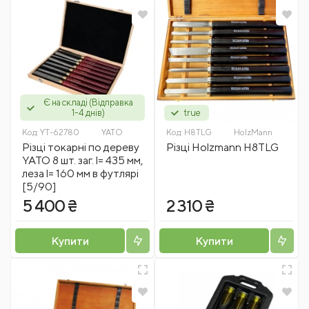
Є на складі (Відправка
1-4 днів)
true
Код:
YT-62780
YATO
Код:
H8TLG
HolzMann
Різці токарні по дереву
Різці Holzmann H8TLG
YATO 8 шт. заг. l= 435 мм,
леза l= 160 мм в футлярі
[5/90]
5 400 ₴
2 310 ₴
Купити
Купити