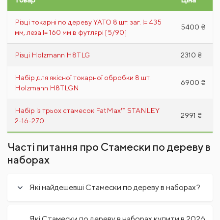
Різці токарні по дереву YATO 8 шт. заг. l= 435
5400 ₴
мм, леза l= 160 мм в футлярі [5/90]
Різці Holzmann H8TLG
2310 ₴
Набір для якісної токарної обробки 8 шт.
6900 ₴
Holzmann H8TLGN
Набір із трьох стамесок FatMax™ STANLEY
2991 ₴
2-16-270
Часті питання про Стамески по дереву в
наборах
Які найдешевші Стамески по дереву в наборах?
Які Стамески по дереву в наборах купити в 2026