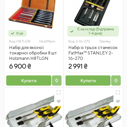
Є на складі (Відправка
true
1-4 днів)
Код:
H8TLGN
HolzMann
Код:
2-16-270
Stanley
Набір для якісної
Набір із трьох стамесок
токарної обробки 8 шт.
FatMax™ STANLEY 2-
Holzmann H8TLGN
16-270
6 900 ₴
2 991 ₴
Купити
Купити