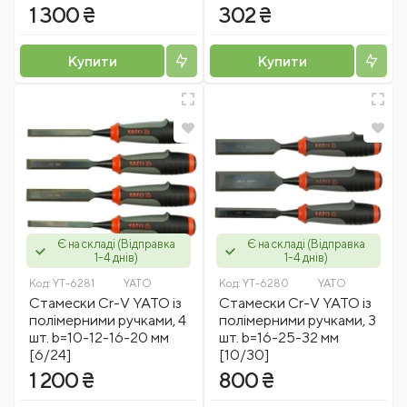
1 300 ₴
302 ₴
Купити
Купити
Є на складі (Відправка
Є на складі (Відправка
1-4 днів)
1-4 днів)
Код:
YT-6281
YATO
Код:
YT-6280
YATO
Стамески Cr-V YATO із
Стамески Cr-V YATO із
полімерними ручками, 4
полімерними ручками, 3
шт. b=10-12-16-20 мм
шт. b=16-25-32 мм
[6/24]
[10/30]
1 200 ₴
800 ₴