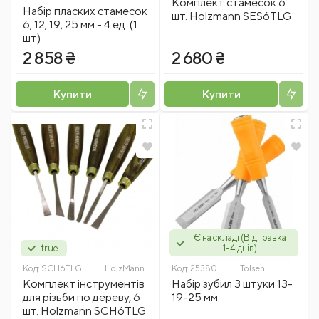
Комплект стамесок 6
Набір пласких стамесок
шт. Holzmann SES6TLG
6, 12, 19, 25 мм - 4 ед. (1
шт)
2 858 ₴
2 680 ₴
Купити
Купити
Є на складі (Відправка
true
1-4 днів)
Код:
SCH6TLG
HolzMann
Код:
25380
Tolsen
Комплект інструментів
Набір зубил 3 штуки 13-
для різьби по дереву, 6
19-25 мм
шт. Holzmann SCH6TLG