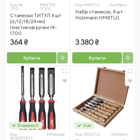
Код:
14-
MASTER
Код:
HM8TLG
HolzMann
1700
TOOL
Набір стамесок, 8 шт.
Стамески ТИТУЛ 4 шт
Holzmann HM8TLG
(6/12/18/24 мм)
пластикові ручки 14-
1700
364 ₴
3 380 ₴
Купити
Купити
В наявності
true
Код:
Milwaukee
Код:
SES6TLG
HolzMann
4932479897