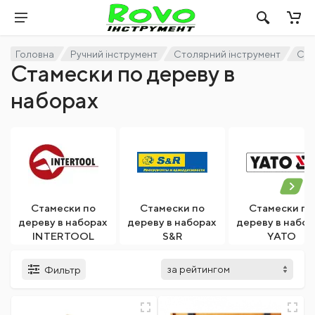
Головна
Ручний інструмент
Столярний інструмент
Ста
Стамески по дереву в
наборах
Стамески по
Стамески по
Стамески по
дереву в наборах
дереву в наборах
дереву в набор
INTERTOOL
S&R
YATO
Фильтр