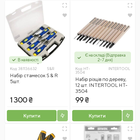
Є на складі (Відправка
В наявності
2-7 дня)
Код:
381136632
S&R
Код:
HT-
INTERTOOL
3504
Набір стамесок S & R
Набір різців по дереву,
5шт.
12 шт. INTERTOOL HT-
3504
1 300 ₴
99 ₴
Купити
Купити