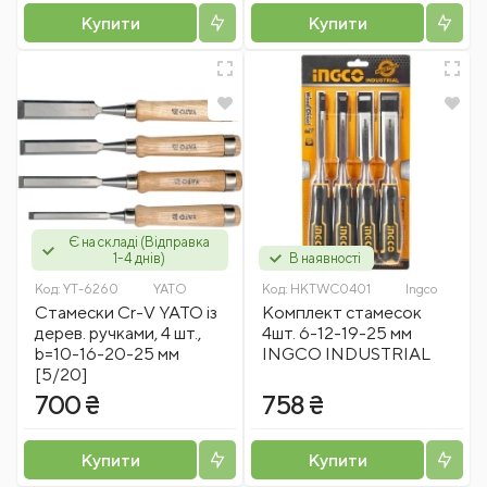
Купити
Купити
Є на складі (Відправка
1-4 днів)
В наявності
Код:
YT-6260
YATO
Код:
HKTWC0401
Ingco
Стамески Cr-V YATO із
Комплект стамесок
дерев. ручками, 4 шт.,
4шт. 6-12-19-25 мм
b=10-16-20-25 мм
INGCO INDUSTRIAL
[5/20]
700 ₴
758 ₴
Купити
Купити