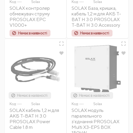
Код:
---
Solax
Код:
---
Solax
SOLAX контролер
SOLAX База, кришка,
обмежувач струму
кабель 1,2 м для АКБ T-
PROSOLAX EPC
BAT H 3.0 PROSOLAX
V1000+
T-BAT H 3.0 Accessory
Немає в наявності
Немає в наявності
Немає в наявності
Немає в наявності
Код:
---
Solax
Код:
---
Solax
SOLAX кабель 1,2 м для
SOLAX модуль
АКБ T-BAT H 3.0
паралельного
PROSOLAX Power
з'єднання PROSOLAX
Cable 1.8 m
Multi X3-EPS BOX
150kW