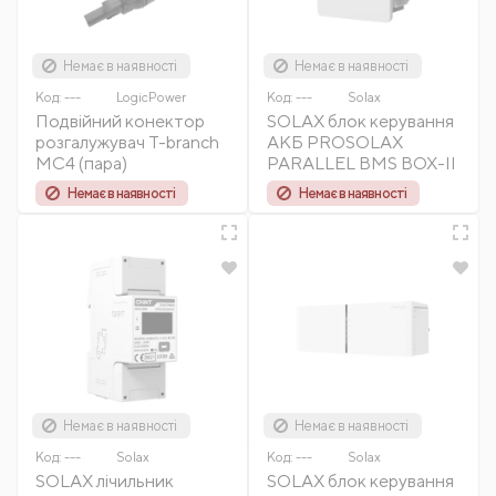
Немає в наявності
Немає в наявності
Код:
---
LogicPower
Код:
---
Solax
Подвійний конектор
SOLAX блок керування
розгалужувач T-branch
АКБ PROSOLAX
MC4 (пара)
PARALLEL BMS BOX-II
Немає в наявності
Немає в наявності
Немає в наявності
Немає в наявності
Код:
---
Solax
Код:
---
Solax
SOLAX лічильник
SOLAX блок керування