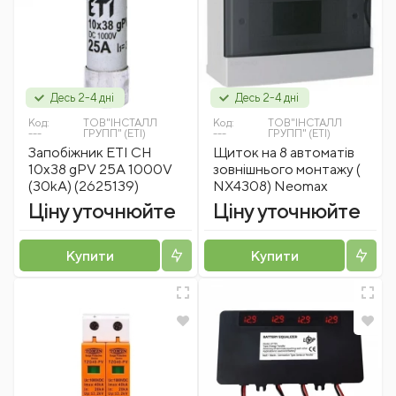
Десь 2-4 дні
Десь 2-4 дні
Код:
ТОВ"ІНСТАЛЛ
Код:
ТОВ"ІНСТАЛЛ
---
ГРУПП" (ETI)
---
ГРУПП" (ETI)
Запобіжник ETI CH
Щиток на 8 автоматів
10x38 gPV 25A 1000V
зовнішнього монтажу (
(30kA) (2625139)
NX4308) Neomax
Ціну уточнюйте
Ціну уточнюйте
Купити
Купити