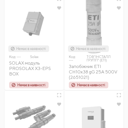
Немає в наявності
Немає в наявності
Код:
---
Solax
Код:
ТОВ"ІНСТАЛЛ
---
ГРУПП" (ETI)
SOLAX модуль
Запобіжник ETI
PROSOLAX X3-EPS
CH10x38 gG 25A 500V
BOX
(2651021)
Немає в наявності
Немає в наявності