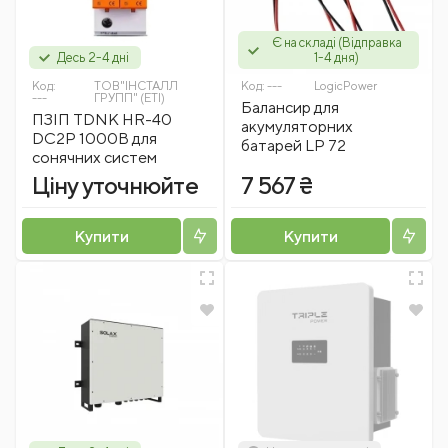
Є на складі (Відправка
Десь 2-4 дні
1-4 дня)
Код:
ТОВ"ІНСТАЛЛ
Код:
---
LogicPower
---
ГРУПП" (ETI)
Балансир для
ПЗIП TDNK HR-40
акумуляторних
DC2P 1000B для
батарей LP 72
сонячних систем
Ціну уточнюйте
7 567 ₴
Купити
Купити