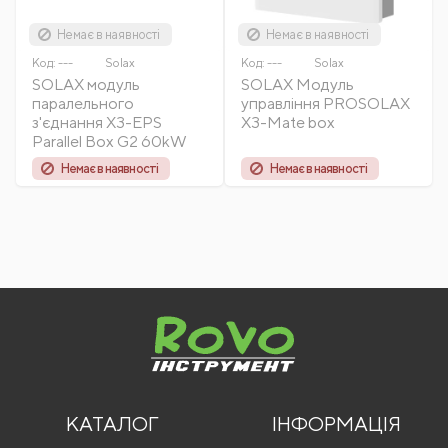
Немає в наявності
Немає в наявності
Код:
---
Solax
Код:
---
Solax
SOLAX модуль
SOLAX Модуль
паралельного
управління PROSOLAX
з'єднання X3-EPS
X3-Mate box
Parallel Box G2 60kW
Немає в наявності
Немає в наявності
КАТАЛОГ
ІНФОРМАЦІЯ