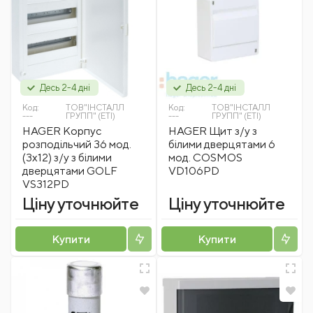
Десь 2-4 дні
Десь 2-4 дні
Код:
ТОВ"ІНСТАЛЛ
Код:
ТОВ"ІНСТАЛЛ
---
ГРУПП" (ETI)
---
ГРУПП" (ETI)
HAGER Корпус
HAGER Щит з/у з
розподільчий 36 мод.
білими дверцятами 6
(3х12) з/у з білими
мод. COSMOS
дверцятами GOLF
VD106PD
VS312PD
Ціну уточнюйте
Ціну уточнюйте
Купити
Купити