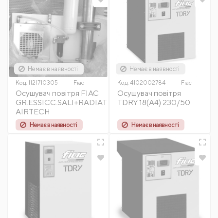
Немає в наявності
Немає в наявності
Код:
1121710305
Fiac
Код:
4102002784
Fiac
Осушувач повітря FIAC
Осушувач повітря
GR.ESSICC.SALI+RADIAT
TDRY 18(A4) 230/50
AIRTECH
Немає в наявності
Немає в наявності