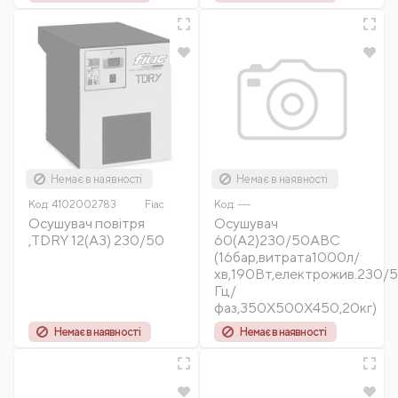
Немає в наявності
Немає в наявності
Код:
4102002783
Fiac
Код:
---
Осушувач повітря
Осушувач
,TDRY 12(A3) 230/50
60(A2)230/50ABC
(16бар,витрата1000л/
хв,190Вт,електрожив.230/
Гц/
фаз,350Х500Х450,20кг)
Немає в наявності
Немає в наявності