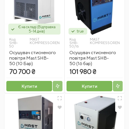
Є на складі (Відправка
5-14 днів)
true
Код:
MAST
Код:
MAST
SHB-
KOMPRESSOREN
SHB-
KOMPRESSOREN
50
50/16
Осушувач стисненого
Осушувач стисненого
повітря Mast SHB-
повітря Mast SHB-
50 (10 Бар)
50 (16 бар)
70 700 ₴
101 980 ₴
Купити
Купити