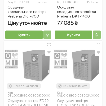
Код:
O-DKT700
Prebena
Код:
O-DKT1400
Prebena
Осушувач
Осушувач
холодильного повітря
холодильного повітря
Prebena DKT-700
Prebena DKT-1400
Ціну уточнюйте
77 085 ₴
Купити
Купити
Немає в наявності
Немає в наявності
Код:
Код:
OMI
08L.0072BG0.00B0QK.0000
08L.0108BG0.00B0QK.0000
Осушувач повітря ED72
Осушувач повітря
1/2" G BLACK-BLU OMI
ED108 3/4" G BLACK-