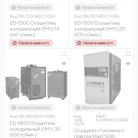
Немає в наявності
Немає в наявності
Код:
08L.1000AG0.00B0
Код:
08L.1500BG0.00BG
ED 1000 Осушитель
ED 1500 Осушитель
холодильный OMI ( 16
холодильный OMI ( 25
667 л/мин )
000 л/мин )
Немає в наявності
Немає в наявності
Немає в наявності
Немає в наявності
Код:
08L.1800BG0.00BG
Код:
MAST
SHB-
KOMPRESSOREN
ED 1800 Осушитель
30/16
холодильный OMI ( 30
Осушувач стисненого
000 л/мин )
повітря Mast SHB-