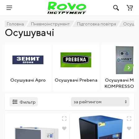
Головна
Пневмоінструмент
Підготовка повітря
Осушув
Осушувачі
Осушувачі Apro
Осушувачі Prebena
Осушувачі MA
KOMPRESSOR
Фильтр