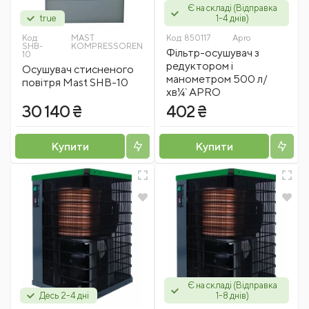
Є на складі (Відправка
true
1-4 днів)
Код:
MAST
Код:
850117
Apro
SHB-
KOMPRESSOREN
Фільтр-осушувач з
10
редуктором і
Осушувач стисненого
манометром 500 л/
повітря Mast SHB-10
хв¼` APRO
30 140 ₴
402 ₴
Купити
Купити
Є на складі (Відправка
Десь 2-4 дні
1-8 днів)