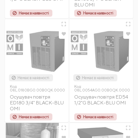
BLU OMI
Немає в наявності
Немає в наявності
Немає в наявності
Немає в наявності
Код:
Код:
OMI
08L.0180BG0.00B0QK.0000
08L.0054AG0.00B0QK.0000
Осушувач повітря
Осушувач повітря ED54
ED180 3/4" BLACK-BLU
1/2"G BLACK-BLU OMI
OMI
Немає в наявності
Немає в наявності