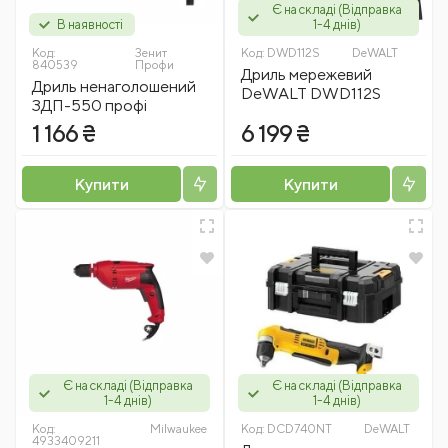
Є на складі (Відправка
В наявності
1-4 днів)
Код:
Зенит
Код:
DWD112S
DeWALT
840539
Профи
Дриль мережевий
Дриль ненаголошений
DeWALT DWD112S
ЗДП-550 профі
1 166 ₴
6 199 ₴
Купити
Купити
Є на складі (Відправка
Є на складі (Відправка
1-4 днів)
1-4 днів)
Код:
Milwaukee
Код:
DCD740NT
DeWALT
4933409211