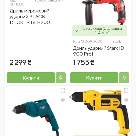
Код:
BLACK+DECKER
BEH200
Дриль мережевий
ударний BLACK
DECKER BEH200
Є на складі (Відправка
1-4 днів)
Код:
120090030
Stark
Дриль ударний Stark ID
900 Profi
2 299 ₴
1 755 ₴
Купити
Купити