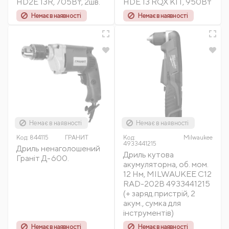
HD2E 13R, 705Вт, 2шв.
HDE 13 RQX KIT, 950Вт
Немає в наявності
Немає в наявності
Немає в наявності
Немає в наявності
Код:
844115
ГРАНИТ
Код:
Milwaukee
4933441215
Дриль ненаголошений
Дриль кутова
Граніт Д-600.
акумуляторна, об. мом.
12 Нм, MILWAUKEE C12
RAD-202В 4933441215
(+ заряд.пристрій, 2
акум., сумка для
інструментів)
Немає в наявності
Немає в наявності