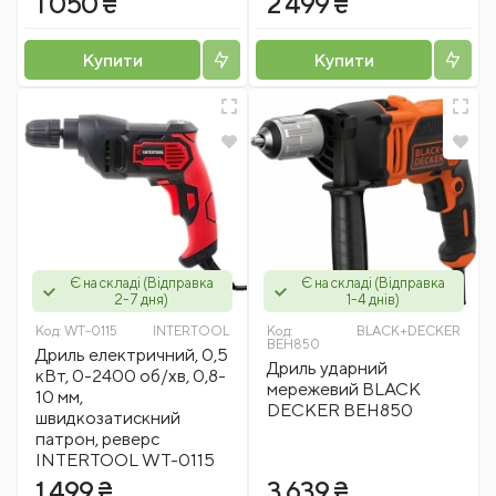
1 050 ₴
2 499 ₴
Купити
Купити
Є на складі (Відправка
Є на складі (Відправка
2-7 дня)
1-4 днів)
Код:
WT-0115
INTERTOOL
Код:
BLACK+DECKER
BEH850
Дриль електричний, 0,5
Дриль ударний
кВт, 0-2400 об/хв, 0,8-
мережевий BLACK
10 мм,
DECKER BEH850
швидкозатискний
патрон, реверс
INTERTOOL WT-0115
1 499 ₴
3 639 ₴