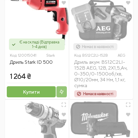
Є на складі (Відправка
1-4 днів)
Немає в наявності
Код:
120015041
Stark
Код:
BS12C2LI-152B
AEG
Дриль Stark ID 500
Дриль акум. BS12C2LI-
152B AEG, 12В, 2Х1,5,Ач,
0-350/0-1500об/хв,
1 264 ₴
Ø10/20мм, 34 Нм, 1,1 кг,
сумка
Купити
Немає в наявності