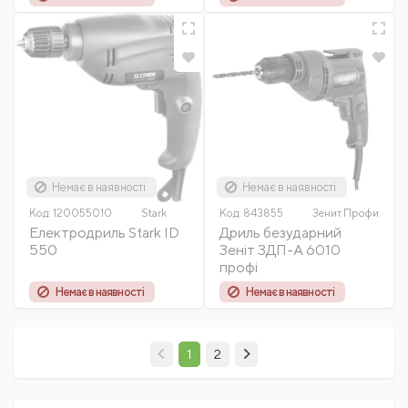
Немає в наявності
Немає в наявності
Код:
120055010
Stark
Код:
843855
Зенит Профи
Електродриль Stark ID
Дриль безударний
550
Зеніт ЗДП-А 6010
профі
Немає в наявності
Немає в наявності
1
2