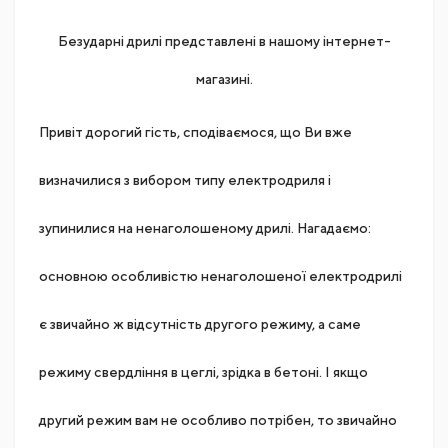
Безударні дрилі представлені в нашому інтернет-
магазині.
Привіт дорогий гість, сподіваємося, що Ви вже
визначилися з вибором типу електродриля і
зупинилися на ненаголошеному дрилі. Нагадаємо:
основною особливістю ненаголошеної електродрилі
є звичайно ж відсутність другого режиму, а саме
режиму свердління в цеглі, зрідка в бетоні. І якщо
другий режим вам не особливо потрібен, то звичайно