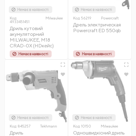
Немає в наявності
Немає в наявності
Код:
Milwaukee
Код:
56219
Powercraft
4933451451
Дрель электрическая
Дриль кутовий
Powercraft ED 550qb
акумуляторний
MILWAUKEE, M18
CRAD-0Х (HDкейс)
Немає в наявності
Немає в наявності
Немає в наявності
Немає в наявності
Код:
845257
Tekhmann
Код:
10150
Milwaukee
Дриль
Одношвидкісний дриль