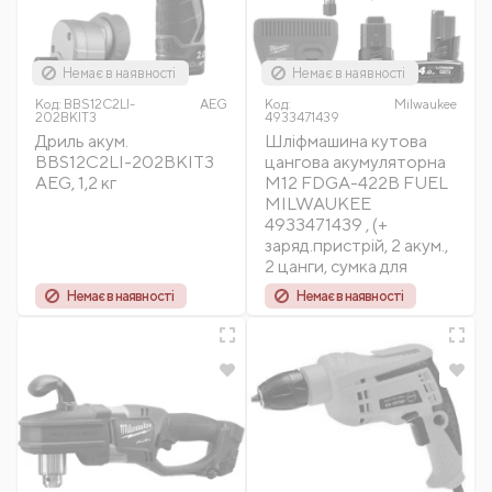
Немає в наявності
Немає в наявності
Код:
BBS12C2LI-
AEG
Код:
Milwaukee
202BKIT3
4933471439
Дриль акум.
Шліфмашина кутова
BBS12C2LI-202BKIT3
цангова акумуляторна
AEG, 1,2 кг
M12 FDGA-422B FUEL
MILWAUKEE
4933471439 , (+
заряд.пристрій, 2 акум.,
2 цанги, сумка для
Немає в наявності
Немає в наявності