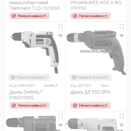
низькообертовий
MILWAUKEE HDE 6 RQ
Tekhmann TLD-13/1260
010150
Немає в наявності
Немає в наявності
Немає в наявності
Немає в наявності
Код:
DWD115KS
DeWALT
Код:
ДЭ-550
Темп
Дриль DeWALT
Дриль ДЕ 550 Ø10
DWD115KS
Немає в наявності
Немає в наявності