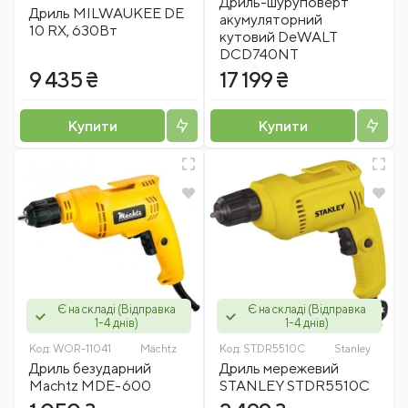
Дриль-шуруповерт
Дриль MILWAUKEE DE
акумуляторний
10 RX, 630Вт
кутовий DeWALT
DCD740NT
9 435 ₴
17 199 ₴
Купити
Купити
Є на складі (Відправка
Є на складі (Відправка
1-4 днів)
1-4 днів)
Код:
WOR-11041
Mächtz
Код:
STDR5510C
Stanley
Дриль безударний
Дриль мережевий
Machtz MDE-600
STANLEY STDR5510C