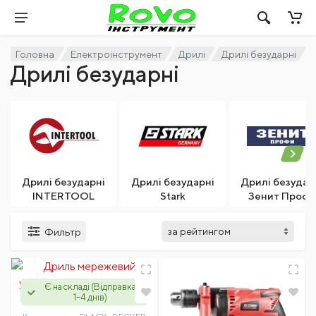
Головна
Електроінструмент
Дрилі
Дрилі безударні
Дрилі безударні
Дрилі безударні
Дрилі безударні
Дрилі безудар
INTERTOOL
Stark
Зенит Профи
Фильтр
Є на складі (Відправка
1-4 днів)