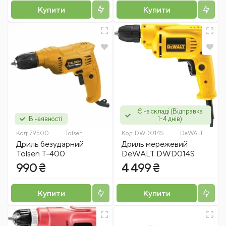
Купити
Купити
Є на складі (Відправка
В наявності
1-4 днів)
Код:
79500
Tolsen
Код:
DWD014S
DeWALT
Дриль безударний
Дриль мережевий
Tolsen Т-400
DeWALT DWD014S
990 ₴
4 499 ₴
Купити
Купити