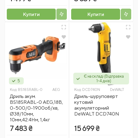
Купити
Купити
Є на складі (Відправка
5
1-4 днів)
Код:
BS18SRABL-0
AEG
Код:
DCD740N
DeWALT
Дриль акум.
Дриль-шуруповерт
BS18SRABL-0 AEG,18В,
кутовий
0-500/0-1900об/хв,
акумуляторний
Ø38/10мм,
DeWALT DCD740N
10мм,42.4Нм, 1,4кг
7 483 ₴
15 699 ₴