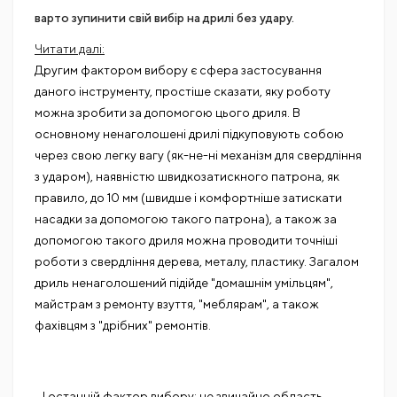
варто зупинити свій вибір на дрилі без удару.
Читати далі:
Другим фактором вибору є сфера застосування
даного інструменту, простіше сказати, яку роботу
можна зробити за допомогою цього дриля. В
основному ненаголошені дрилі підкуповують собою
через свою легку вагу (як-не-ні механізм для свердління
з ударом), наявністю швидкозатискного патрона, як
правило, до 10 мм (швидше і комфортніше затискати
насадки за допомогою такого патрона), а також за
допомогою такого дриля можна проводити точніші
роботи з свердління дерева, металу, пластику. Загалом
дриль ненаголошений підійде "домашнім умільцям",
майстрам з ремонту взуття, "меблярам", а також
фахівцям з "дрібних" ремонтів.
І останній фактор вибору: це звичайно область