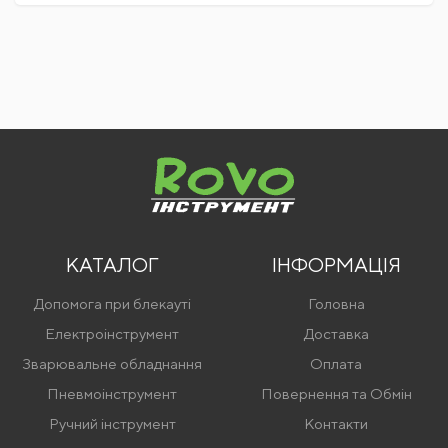
КАТАЛОГ
ІНФОРМАЦІЯ
Допомога при блекауті
Головна
Електроінструмент
Доставка
Зварювальне обладнання
Оплата
Пневмоінструмент
Повернення та Обмін
Ручний інструмент
Контакти