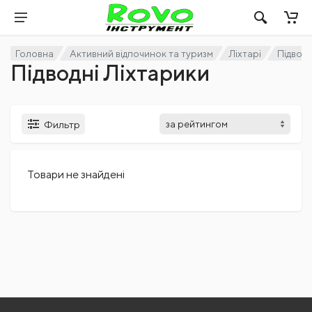
Головна
Активний відпочинок та туризм
Ліхтарі
Підводн
Підводні Ліхтарики
Фильтр
Товари не знайдені