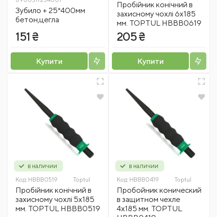
Пробійник конічний в
Зубило + 25*400мм
захисному чохлі 6х185
бетон,цегла
мм. TOPTUL HBBB0619
151 ₴
205 ₴
Купити
Купити
в наличии
в наличии
Код:
HBBB0519
Toptul
Код:
HBBB0419
Toptul
Пробійник конічний в
Пробойник конический
захисному чохлі 5х185
в защитном чехле
мм. TOPTUL HBBB0519
4х185 мм. TOPTUL