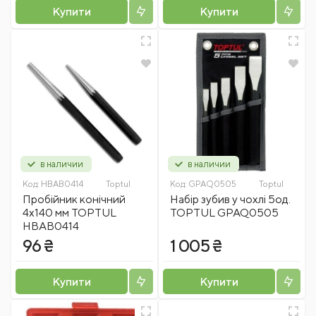
Купити
Купити
в наличии
в наличии
Код:
HBAB0414
Toptul
Код:
GPAQ0505
Toptul
Пробійник конічний
Набір зубив у чохлі 5од.
4х140 мм TOPTUL
TOPTUL GPAQ0505
HBAB0414
96 ₴
1 005 ₴
Купити
Купити