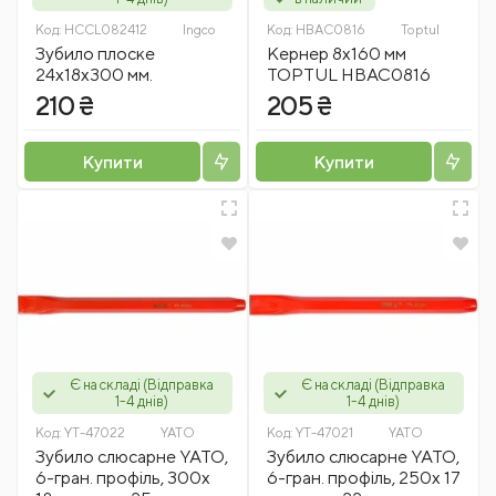
Код:
HCCL082412
Ingco
Код:
HBAC0816
Toptul
Зубило плоске
Кернер 8х160 мм
24х18х300 мм.
TOPTUL HBAC0816
210 ₴
205 ₴
Купити
Купити
Є на складі (Відправка
Є на складі (Відправка
1-4 днів)
1-4 днів)
Код:
YT-47022
YATO
Код:
YT-47021
YATO
Зубило слюсарне YATO,
Зубило слюсарне YATO,
6-гран. профіль, 300х
6-гран. профіль, 250х 17