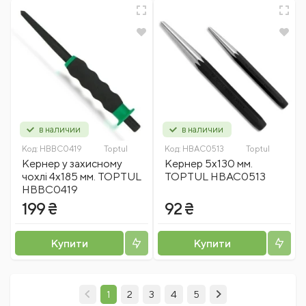
в наличии
в наличии
Код:
HBBC0419
Toptul
Код:
HBAC0513
Toptul
Кернер у захисному
Кернер 5х130 мм.
чохлі 4х185 мм. TOPTUL
TOPTUL HBAC0513
HBBC0419
199 ₴
92 ₴
Купити
Купити
1
2
3
4
5