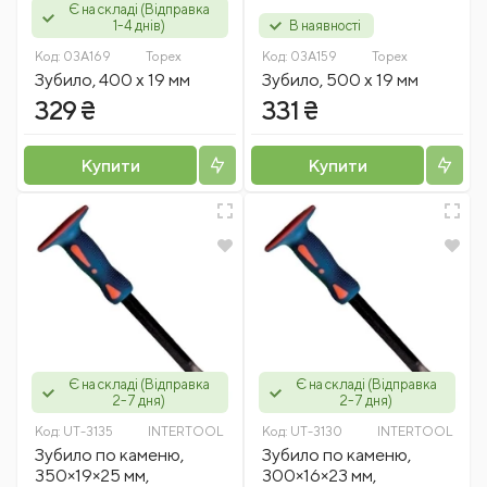
Є на складі (Відправка
1-4 днів)
В наявності
Код:
03A169
Topex
Код:
03A159
Topex
Зубило, 400 x 19 мм
Зубило, 500 x 19 мм
329 ₴
331 ₴
Купити
Купити
Є на складі (Відправка
Є на складі (Відправка
2-7 дня)
2-7 дня)
Код:
UT-3135
INTERTOOL
Код:
UT-3130
INTERTOOL
Зубило по каменю,
Зубило по каменю,
350×19×25 мм,
300×16×23 мм,