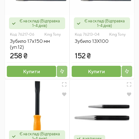
Є на складі (Відправка
Є на складі (Відправка
1-4 днів)
1-4 днів)
Код:
76217-06
King Tony
Код:
76213-04
King Tony
Зубило 17х150 мм
Зубило 13Х100
(уп.12)
258 ₴
152 ₴
Купити
Купити
Є на складі (Відправка
1-4 днів)
в наличии