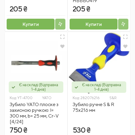
HBBB0419
205 ₴
205 ₴
Купити
Купити
Є на складі (Відправка
Є на складі (Відправка
1-4 днів)
1-4 днів)
Код:
YT-4700
YATO
Код:
282076216
S&R
Зубило YATO плоске з
Зубило ручне S & R
захисною ручкою: l=
75x216 мм
300 мм, b= 25 мм, Cr-V
[4/24]
750 ₴
530 ₴