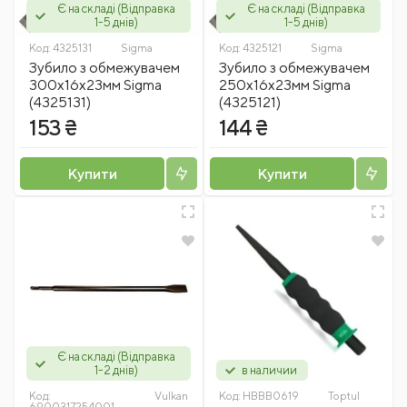
Є на складі (Відправка
Є на складі (Відправка
1-5 днів)
1-5 днів)
Код:
4325131
Sigma
Код:
4325121
Sigma
Зубило з обмежувачем
Зубило з обмежувачем
300х16х23мм Sigma
250х16х23мм Sigma
(4325131)
(4325121)
153 ₴
144 ₴
Купити
Купити
Є на складі (Відправка
1-2 днів)
в наличии
Код:
Vulkan
Код:
HBBB0619
Toptul
6900317254001