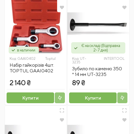
Є на складі (Відправка
в наличии
2-7 дня)
Код:
GAAI0402
Toptul
Код:
UT-
INTERTOOL
3235
Набір гайкорізів 4шт.
Зубило по каменю 350
TOPTUL GAAI0402
* 14 мм UT-3235
2 140 ₴
89 ₴
Купити
Купити