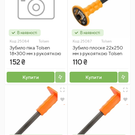
В наявності
В наявності
Код:
25084
Tolsen
Код:
25087
Tolsen
Зубило піка Tolsen
Зубило плоске 22х250
18×300 мм з рукояткою
мм з рукояткою Tolsen
152 ₴
110 ₴
Купити
Купити