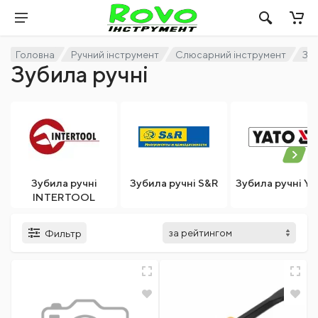
Головна
Ручний інструмент
Слюсарний інструмент
Зуб
Зубила ручні
Зубила ручні
Зубила ручні S&R
Зубила ручні Y
INTERTOOL
Фильтр