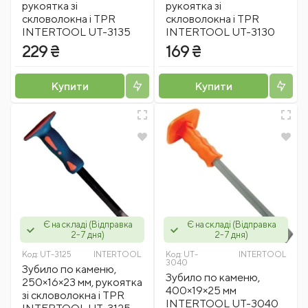
рукоятка зі
рукоятка зі
скловолокна і TPR
скловолокна і TPR
INTERTOOL UT-3135
INTERTOOL UT-3130
229 ₴
169 ₴
Купити
Купити
Є на складі (Відправка
Є на складі (Відправка
2-7 дня)
2-7 дня)
Код:
UT-3125
INTERTOOL
Код:
UT-
INTERTOOL
3040
Зубило по каменю,
Зубило по каменю,
250×16×23 мм, рукоятка
400×19×25 мм
зі скловолокна і TPR
INTERTOOL UT-3040