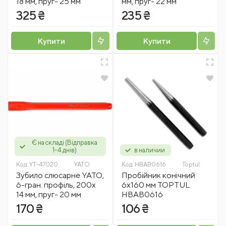
18 мм, пруг- 25 мм
мм, пруг- 22 мм
325 ₴
235 ₴
Купити
Купити
Є на складі (Відправка
1-4 днів)
в наличии
Код:
YT-47020
YATO
Код:
HBAB0616
Toptul
Зубило слюсарне YATO,
Пробійник конічний
6-гран. профіль, 200х
6х160 мм TOPTUL
14 мм, пруг- 20 мм
HBAB0616
170 ₴
106 ₴