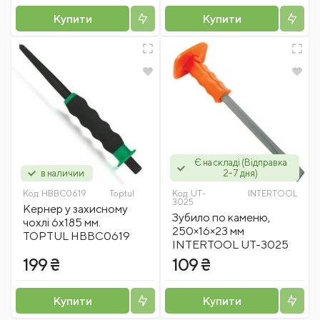
Купити
Купити
Є на складі (Відправка
в наличии
2-7 дня)
Код:
HBBC0619
Toptul
Код:
UT-
INTERTOOL
3025
Кернер у захисному
Зубило по каменю,
чохлі 6х185 мм.
250×16×23 мм
TOPTUL HBBC0619
INTERTOOL UT-3025
199 ₴
109 ₴
Купити
Купити