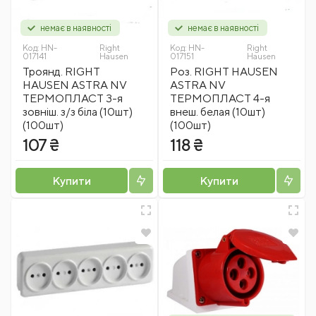
немає в наявності
немає в наявності
Код:
HN-
Right
Код:
HN-
Right
017141
Hausen
017151
Hausen
Троянд. RIGHT
Роз. RIGHT HAUSEN
HAUSEN ASTRA NV
ASTRA NV
ТЕРМОПЛАСТ 3-я
ТЕРМОПЛАСТ 4-я
зовніш. з/з біла (10шт)
внеш. белая (10шт)
(100шт)
(100шт)
107 ₴
118 ₴
Купити
Купити