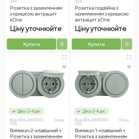
249
924
Розетка з заземленням
Розетка подвійна з
з кришкою антрацит
заземленням з кришкою
xOne
антрацит xOne
Ціну уточнюйте
Ціну уточнюйте
Купити
Купити
Десь 2-4 дні
Десь 2-4 дні
Код:
406-240000-
Ovivo
Код:
406-240000-
Ovivo
925
923
Вимикач 2-клавішний +
Вимикач 1-клавішний +
Розетка з заземленням
Розетка з заземленням