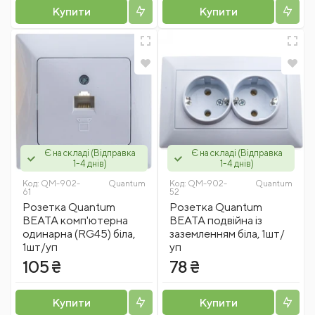
Купити
Купити
Є на складі (Відправка
Є на складі (Відправка
1-4 днів)
1-4 днів)
Код:
QM-902-
Quantum
Код:
QM-902-
Quantum
61
52
Розетка Quantum
Розетка Quantum
BEATA комп'ютерна
BEATA подвійна із
одинарна (RG45) біла,
заземленням біла, 1шт/
1шт/уп
уп
105 ₴
78 ₴
Купити
Купити