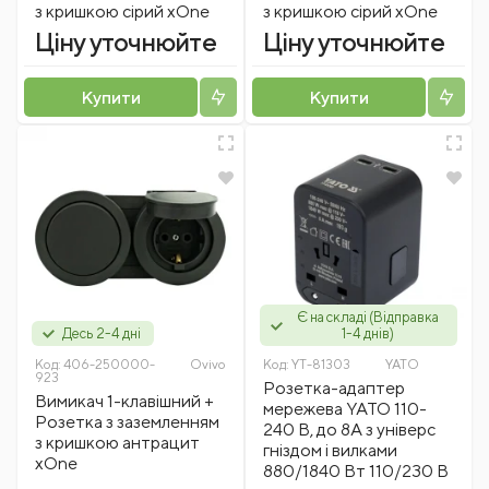
з кришкою сірий xOne
з кришкою сірий xOne
Ціну уточнюйте
Ціну уточнюйте
Купити
Купити
Є на складі (Відправка
Десь 2-4 дні
1-4 днів)
Код:
406-250000-
Ovivo
Код:
YT-81303
YATO
923
Розетка-адаптер
Вимикач 1-клавішний +
мережева YATO 110-
Розетка з заземленням
240 В, до 8А з універс
з кришкою антрацит
гніздом і вилками
xOne
880/1840 Вт 110/230 В