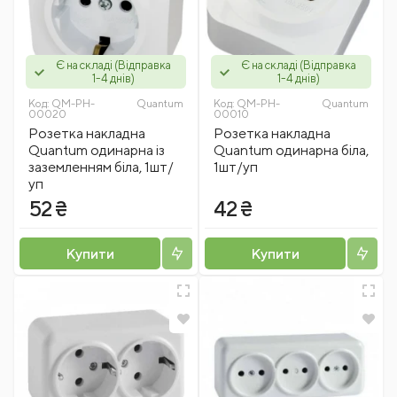
Є на складі (Відправка
Є на складі (Відправка
1-4 днів)
1-4 днів)
Код:
QM-PH-
Quantum
Код:
QM-PH-
Quantum
00020
00010
Розетка накладна
Розетка накладна
Quantum одинарна із
Quantum одинарна біла,
заземленням біла, 1шт/
1шт/уп
уп
52 ₴
42 ₴
Купити
Купити