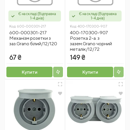
Є на складі (Відправка
Є на складі (Відправка
1-4 днів)
1-4 днів)
Код:
600-000301-217
Код:
400-170300-907
600-000301-217
400-170300-907
Механізм розетки з
Розетка 2-а. з
заз.Grano білий/12/120
зазем.Grano чорний
металік/12/72
67 ₴
149 ₴
Купити
Купити