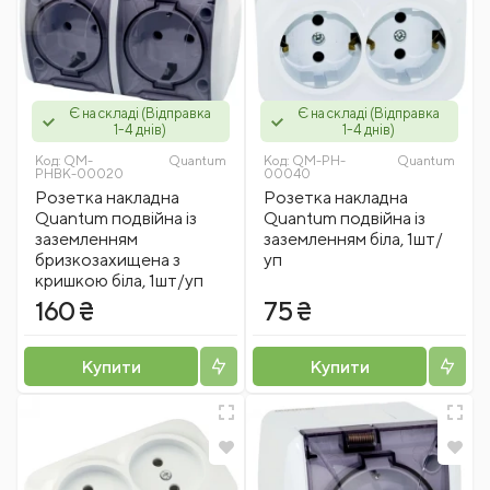
Є на складі (Відправка
Є на складі (Відправка
1-4 днів)
1-4 днів)
Код:
QM-
Quantum
Код:
QM-PH-
Quantum
PHBK-00020
00040
Розетка накладна
Розетка накладна
Quantum подвійна із
Quantum подвійна із
заземленням
заземленням біла, 1шт/
бризкозахищена з
уп
кришкою біла, 1шт/уп
160 ₴
75 ₴
Купити
Купити