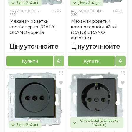
Десь 2-4 дні
Десь 2-4 дні
Код:
600-000317-
Ovivo
Код:
600-000313-
Ovivo
229
230
Механізм розетки
Механізм розетки
комп'ютерної (CAT6)
комп'ютерної двійної
GRANO чорний
(CAT6) GRANO
антрацит
Ціну уточнюйте
Ціну уточнюйте
Купити
Купити
Є на складі (Відправка
Десь 2-4 дні
1-4 днів)