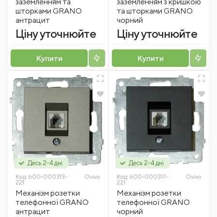
заземленням та
заземленням з кришкою
шторками GRANO
та шторками GRANO
антрацит
чорний
Ціну уточнюйте
Ціну уточнюйте
Купити
Купити
Десь 2-4 дні
Десь 2-4 дні
Код:
600-000313-
Ovivo
Код:
600-000317-
Ovivo
221
221
Механізм розетки
Механізм розетки
телефонної GRANO
телефонної GRANO
антрацит
чорний