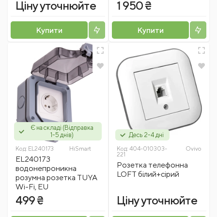
Ціну уточнюйте
1 950 ₴
Купити
Купити
Є на складі (Відправка
1-5 днів)
Десь 2-4 дні
Код:
EL240173
HiSmart
Код:
404-010303-
Ovivo
221
EL240173
Розетка телефонна
водонепроникна
LOFT білий+сірий
розумна розетка TUYA
Wi-Fi, EU
499 ₴
Ціну уточнюйте