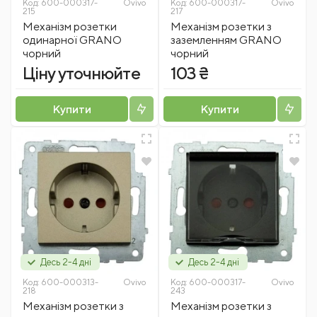
Код:
600-000317-
Ovivo
Код:
600-000317-
Ovivo
215
217
Механізм розетки
Механізм розетки з
одинарної GRANO
заземленням GRANO
чорний
чорний
Ціну уточнюйте
103 ₴
Купити
Купити
Десь 2-4 дні
Десь 2-4 дні
Код:
600-000313-
Ovivo
Код:
600-000317-
Ovivo
218
243
Механізм розетки з
Механізм розетки з