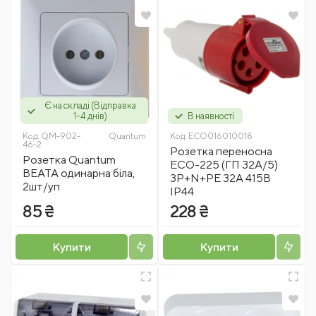
Є на складі (Відправка
1-4 днів)
В наявності
Код:
QM-902-
Quantum
Код:
ECO016010018
46-2
Розетка переносна
Розетка Quantum
ECO-225 (ГП 32А/5)
BEATA одинарна біла,
3Р+N+РЕ 32А 415В
2шт/уп
IP44
85 ₴
228 ₴
Купити
Купити