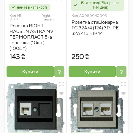
Є на складі (Відправка
немає в наявності
4-14 днів)
Код:
HN-
Right
Код:
A0080040005
017171
Hausen
Розетка стаціонарна
Розетка RIGHT
ГC 32А/4 (124) 3P+PE
HAUSEN ASTRA NV
32А 415В IP44
ТЕРМОПЛАСТ 5-а
зовн. біла (10шт)
(100шт)
143 ₴
250 ₴
Купити
Купити