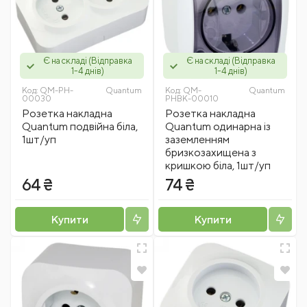
Є на складі (Відправка
Є на складі (Відправка
1-4 днів)
1-4 днів)
Код:
QM-PH-
Quantum
Код:
QM-
Quantum
00030
PHBK-00010
Розетка накладна
Розетка накладна
Quantum подвійна біла,
Quantum одинарна із
1шт/уп
заземленням
бризкозахищена з
кришкою біла, 1шт/уп
64 ₴
74 ₴
Купити
Купити