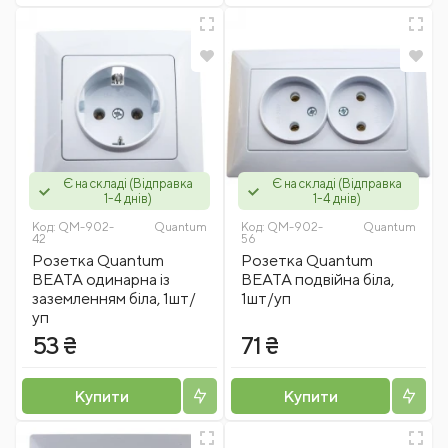
Є на складі (Відправка
Є на складі (Відправка
1-4 днів)
1-4 днів)
Код:
QM-902-
Quantum
Код:
QM-902-
Quantum
42
56
Розетка Quantum
Розетка Quantum
BEATA одинарна із
BEATA подвійна біла,
заземленням біла, 1шт/
1шт/уп
уп
53 ₴
71 ₴
Купити
Купити