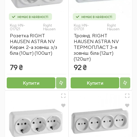
немає в наявності
немає в наявності
Код:
HN-
Right
Код:
HN-
Right
017121
Hausen
017131
Hausen
Розетка RIGHT
Троянд. RIGHT
HAUSEN ASTRA NV
HAUSEN ASTRA NV
Керам. 2-а зовніш. з/з
ТЕРМОПЛАСТ 3-я
біла (10шт) (100шт)
зовніш. біла (12шт)
(120шт)
79 ₴
92 ₴
Купити
Купити