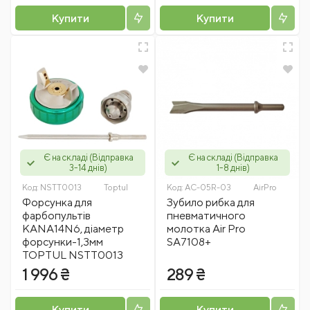
Купити
Купити
Є на складі (Відправка
Є на складі (Відправка
3-14 днів)
1-8 днів)
Код:
NSTT0013
Toptul
Код:
AC-05R-03
AirPro
Форсунка для
Зубило рибка для
фарбопультів
пневматичного
KANA14N6, діаметр
молотка Air Pro
форсунки-1,3мм
SA7108+
TOPTUL NSTT0013
1 996 ₴
289 ₴
Купити
Купити