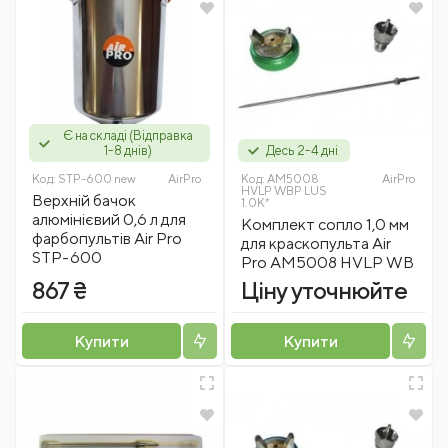
Є на складі (Відправка
1-8 днів)
Десь 2-4 дні
Код:
STP-600 new
AirPro
Код:
AM5008
AirPro
HVLP WBP LUS
Верхній бачок
1.0K*
алюмінієвий 0,6 л для
Комплект сопло 1,0 мм
фарбопультів Air Pro
для краскопульта Air
STP-600
Pro AM5008 HVLP WB
867 ₴
Ціну уточнюйте
Купити
Купити