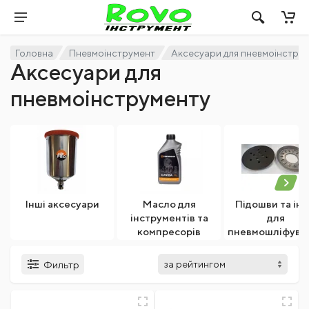
Головна
Пневмоінструмент
Аксесуари для пневмоінстру
Аксесуари для
пневмоінструменту
Інші аксесуари
Масло для
Підошви та ін
інструментів та
для
компресорів
пневмошліфува
машин
Фильтр