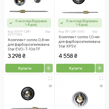
Є на складі (Відправка
Є на складі (Відправка
1-8 днів)
1-8 днів)
Код:
106TF-CAP-
Star
Код:
XP-CAP-SV10
Star
EVOT08G
Комплект сопло 1,0 мм
Комплект сопло 0,8 мм
для фарборозпилювача
для фарборозпилювача
Star XPSV
Star EVO-T-106TF
3 298 ₴
4 558 ₴
Купити
Купити