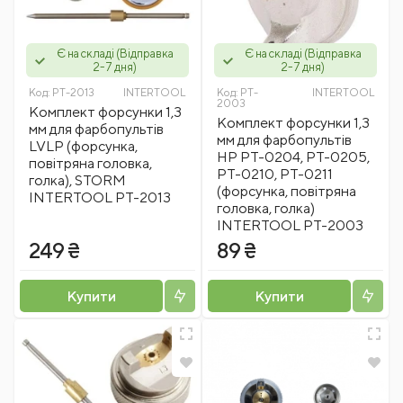
Є на складі (Відправка
Є на складі (Відправка
2-7 дня)
2-7 дня)
Код:
PT-2013
INTERTOOL
Код:
PT-
INTERTOOL
2003
Комплект форсунки 1,3
Комплект форсунки 1,3
мм для фарбопультів
мм для фарбопультів
LVLP (форсунка,
HP PT-0204, PT-0205,
повітряна головка,
PT-0210, PT-0211
голка), STORM
(форсунка, повітряна
INTERTOOL PT-2013
головка, голка)
INTERTOOL PT-2003
249 ₴
89 ₴
Купити
Купити