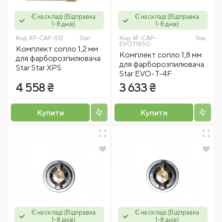
Є на складі (Відправка
Є на складі (Відправка
1-8 днів)
1-8 днів)
Код:
XP-CAP-S12
Star
Код:
4F-CAP-
Star
EVOT185G
Комплект сопло 1,2 мм
Комплект сопло 1,8 мм
для фарборозпилювача
для фарборозпилювача
Star Star XPS
Star EVO-T-4F
4 558 ₴
3 633 ₴
Купити
Купити
Є на складі (Відправка
Є на складі (Відправка
1-8 днів)
1-8 днів)