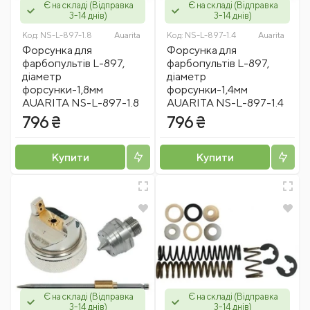
Є на складі (Відправка
Є на складі (Відправка
3-14 днів)
3-14 днів)
Код:
NS-L-897-1.8
Auarita
Код:
NS-L-897-1.4
Auarita
Форсунка для
Форсунка для
фарбопультів L-897,
фарбопультів L-897,
діаметр
діаметр
форсунки-1,8мм
форсунки-1,4мм
AUARITA NS-L-897-1.8
AUARITA NS-L-897-1.4
796 ₴
796 ₴
Купити
Купити
Є на складі (Відправка
Є на складі (Відправка
3-14 днів)
3-14 днів)