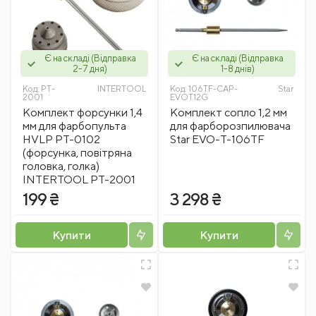
Є на складі (Відправка
Є на складі (Відправка
2-7 дня)
1-8 днів)
Код:
PT-
INTERTOOL
Код:
106TF-CAP-
Star
2001
EVOT12G
Комплект форсунки 1,4
Комплект сопло 1,2 мм
мм для фарбопульта
для фарборозпилювача
HVLP PT-0102
Star EVO-T-106TF
(форсунка, повітряна
головка, голка)
INTERTOOL PT-2001
199 ₴
3 298 ₴
Купити
Купити