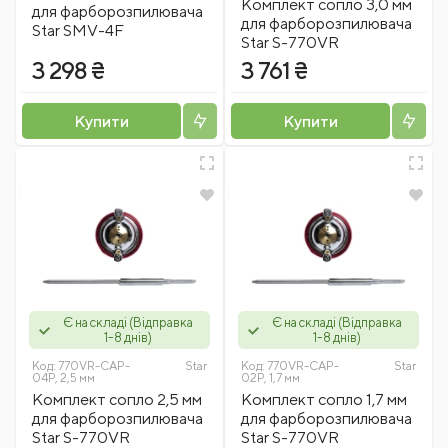
Комплект сопло 3,0 мм
для фарборозпилювача
для фарборозпилювача
Star SMV-4F
Star S-770VR
3 298 ₴
3 761 ₴
Купити
Купити
Є на складі (Відправка
Є на складі (Відправка
1-8 днів)
1-8 днів)
Код:
770VR-CAP-
Star
Код:
770VR-CAP-
Star
04P, 2,5 мм
02P, 1,7 мм
Комплект сопло 2,5 мм
Комплект сопло 1,7 мм
для фарборозпилювача
для фарборозпилювача
Star S-770VR
Star S-770VR