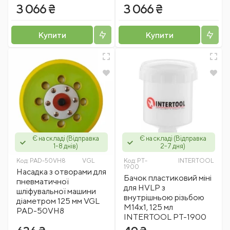
3 066 ₴
3 066 ₴
Купити
Купити
Є на складі (Відправка
Є на складі (Відправка
1-8 днів)
2-7 дня)
Код:
PAD-50VH8
VGL
Код:
PT-
INTERTOOL
1900
Насадка з отворами для
Бачок пластиковий міні
пневматичної
для HVLP з
шліфувальної машини
внутрішньою різьбою
діаметром 125 мм VGL
M14x1, 125 мл
PAD-50VH8
INTERTOOL PT-1900