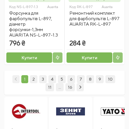
Код:
NS-L-897-1.3
Auarita
Код:
RK-L-897
Auarita
Форсунка для
Ремонтний комплект
фарбопультів L-897,
для фарбопультів L-897
діаметр
AUARITA RK-L-897
форсунки-1,3мм
AUARITA NS-L-897-1.3
796 ₴
284 ₴
Купити
Купити
1
2
3
4
5
6
7
8
9
10
11
...
16