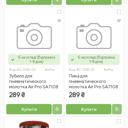
Є на складі (Відправка
Є на складі (Відправка
1-8 днів)
1-8 днів)
Код:
AC-05R-02
AirPro
Код:
AC-05R-01
AirPro
Зубило для
Пика для
пневматического
пневматического
молотка Air Pro SA7108
молотка Air Pro SA7108
289 ₴
289 ₴
Купити
Купити