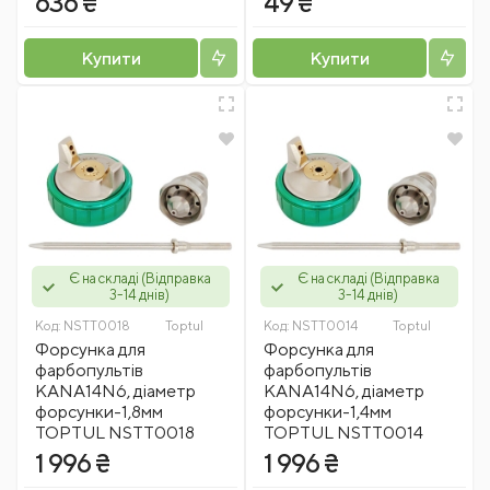
636 ₴
49 ₴
Купити
Купити
Є на складі (Відправка
Є на складі (Відправка
3-14 днів)
3-14 днів)
Код:
NSTT0018
Toptul
Код:
NSTT0014
Toptul
Форсунка для
Форсунка для
фарбопультів
фарбопультів
KANA14N6, діаметр
KANA14N6, діаметр
форсунки-1,8мм
форсунки-1,4мм
TOPTUL NSTT0018
TOPTUL NSTT0014
1 996 ₴
1 996 ₴