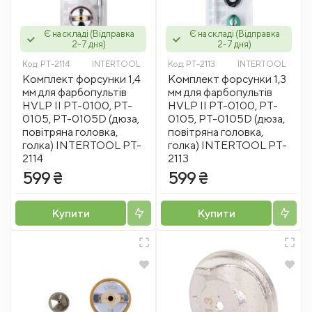
Є на складі (Відправка
Є на складі (Відправка
2-7 дня)
2-7 дня)
Код:
PT-2114
INTERTOOL
Код:
PT-2113
INTERTOOL
Комплект форсунки 1,4
Комплект форсунки 1,3
мм для фарбопультів
мм для фарбопультів
HVLP II PT-0100, PT-
HVLP II PT-0100, PT-
0105, PT-0105D (дюза,
0105, PT-0105D (дюза,
повітряна головка,
повітряна головка,
голка) INTERTOOL PT-
голка) INTERTOOL PT-
2114
2113
599 ₴
599 ₴
Купити
Купити