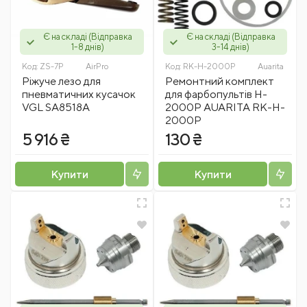
Є на складі (Відправка
Є на складі (Відправка
1-8 днів)
3-14 днів)
Код:
ZS-7P
AirPro
Код:
RK-H-2000P
Auarita
Ріжуче лезо для
Ремонтний комплект
пневматичних кусачок
для фарбопультів H-
VGL SA8518A
2000P AUARITA RK-H-
2000P
5 916 ₴
130 ₴
Купити
Купити