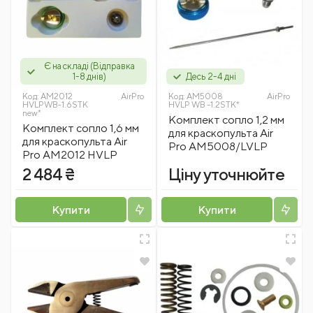
Є на складі (Відправка
1-8 днів)
Десь 2-4 дні
Код:
AM2012
AirPro
Код:
AM5008
AirPro
HVLPWB-1.6STK
HVLP WB -1.2STK*
new*
Комплект сопло 1,2 мм
Комплект сопло 1,6 мм
для краскопульта Air
для краскопульта Air
Pro АМ5008/LVLP
Pro AM2012 HVLP
2 484 ₴
Ціну уточнюйте
Купити
Купити