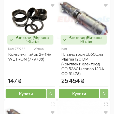
Є на складі (Відправка
Є на складі (Відправка
1-5 днів)
1-8 днів)
Код:
779788
Wetron
Код:
---
Комплект гайок 2«×1¼»
Плазмотрон EL60 для
WETRON (779788)
Plasma 120 DP
(комплект. електрод
CO.52601+сопло 120А
CO.51478)
147 ₴
25 454 ₴
Купити
Купити