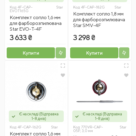
Код:
4F-CAP-
Star
Код:
4F-CAP-182G
Star
EVOT165G
Комплект сопло 1,8 мм
Комплект сопло 1,6 мм
для фарборозпилювача
для фарборозпилювача
Star SMV-4F
Star EVO-T-4F
3 633 ₴
3 298 ₴
Купити
Купити
Є на складі (Відправка
Є на складі (Відправка
1-8 днів)
1-8 днів)
Код:
4F-CAP-162G
Star
Код:
770VR-CAP-
Star
05P, 3,0 мм
Комплект сопло 1,6 мм