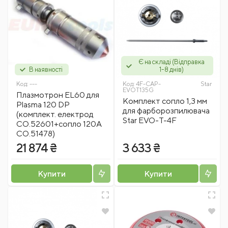
Є на складі (Відправка
В наявності
1-8 днів)
Код:
---
Код:
4F-CAP-
Star
EVOT135G
Плазмотрон EL60 для
Комплект сопло 1,3 мм
Plasma 120 DP
для фарборозпилювача
(комплект. електрод
Star EVO-T-4F
CO.52601+сопло 120А
CO.51478)
21 874 ₴
3 633 ₴
Купити
Купити