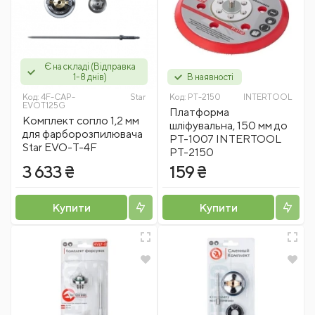
Є на складі (Відправка
1-8 днів)
В наявності
Код:
4F-CAP-
Star
Код:
PT-2150
INTERTOOL
EVOT125G
Платформа
Комплект сопло 1,2 мм
шліфувальна, 150 мм до
для фарборозпилювача
PT-1007 INTERTOOL
Star EVO-T-4F
PT-2150
3 633 ₴
159 ₴
Купити
Купити