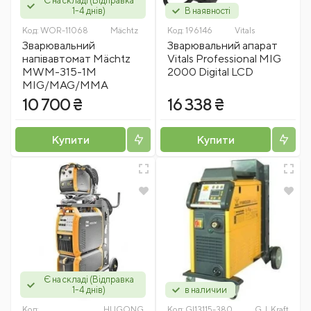
Є на складі (Відправка
1-4 днів)
В наявності
Код:
WOR-11068
Mächtz
Код:
196146
Vitals
Зварювальний
Зварювальний апарат
напівавтомат Mächtz
Vitals Professional MIG
MWM-315-1M
2000 Digital LCD
MIG/MAG/MMA
10 700 ₴
16 338 ₴
Купити
Купити
Є на складі (Відправка
1-4 днів)
в наличии
Код:
HUGONG
Код:
GI13115-380
G. I. Kraft