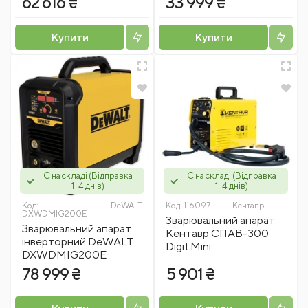
62 616 ₴
33 999 ₴
Купити
Купити
Є на складі (Відправка
Є на складі (Відправка
1-4 днів)
1-4 днів)
Код:
DeWALT
Код:
116097
Кентавр
DXWDMIG200E
Зварювальний апарат
Зварювальний апарат
Кентавр СПАВ-300
інверторний DeWALT
Digit Mini
DXWDMIG200E
78 999 ₴
5 901 ₴