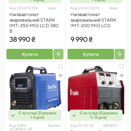
Код:
230600350
Stark
Код:
230600200
Stark
Напівавтомат
Напівавтомат
зварювальний STARK
зварювальний STARK
IMT-350 MIG LCD 380
IMT-200 MIG LCD
В
38 990 ₴
9 990 ₴
Купити
Купити
Є на складі (Відправка
Є на складі (Відправка
1-4 днів)
5-14 днів)
Код:
EWM-
EnerSol
Код:
19-00-52
REDATS
160AMDS-SP