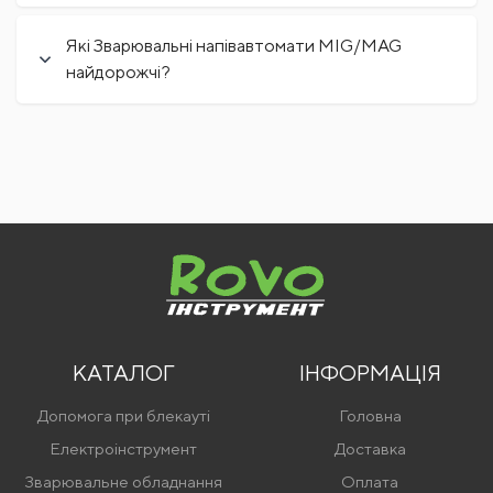
Які Зварювальні напівавтомати MIG/MAG
найдорожчі?
КАТАЛОГ
ІНФОРМАЦІЯ
Допомога при блекауті
Головна
Електроінструмент
Доставка
Зварювальне обладнання
Оплата