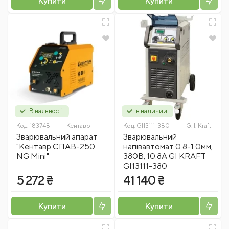
Купити
Купити
В наявності
в наличии
Код:
183748
Кентавр
Код:
GI13111-380
G. I. Kraft
Зварювальний апарат
Зварювальний
"Кентавр СПАВ-250
напівавтомат 0.8-1.0мм,
NG Mini"
380В, 10.8А GI KRAFT
GI13111-380
5 272 ₴
41 140 ₴
Купити
Купити