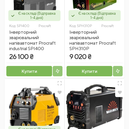
Є на складі (Відправка
Є на складі (Відправка
1-4 дня)
1-4 дня)
Код:
SPI400
Procraft
Код:
SPH310P
Procraft
Інверторний
Інверторний
зварювальний
зварювальний
напівавтомат Procraft
напівавтомат Procraft
industrial SPI400
SPH310P
26 100 ₴
9 020 ₴
Купити
Купити