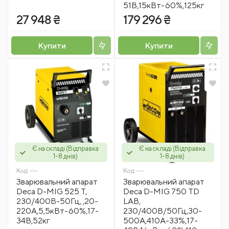
51В,15кВт-60%,125кг
27 948 ₴
179 296 ₴
Купити
Купити
Є на складі (Відправка
Є на складі (Відправка
1-8 днів)
1-8 днів)
Код:
---
Код:
---
Зварювальний апарат
Зварювальний апарат
Deca D-MIG 525 T,
Deca D-MIG 750 TD
230/400В-50Гц, ,20-
LAB,
220А,5,5кВт-60%,17-
230/400В/50Гц,30-
34В,52кг
500A,410А-33%,17-