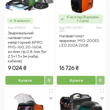
Є на складі (Відправка
В наявності
1-2 днів)
Код:
894560
Apro
Код:
MIG-200ES
Gtm
LED
Зварювальний
Напівавтомат
напівавтомат
зварювал. MIG-200ES
інверторний APRO
LED 200A 220В
MIG-160, 20-160А,
ел.4мм, пр.0.8-1мм 5кг
2.5+1.5+3м (набір
кабелів)
9 024 ₴
16 726 ₴
Купити
Купити