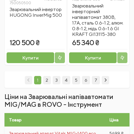
750050500
Зварювальний
Зварювальний інвертор
інверторний
HUGONG InverMig 500
напівавтомат 380В,
17А, сталь 0.6-1.2, алюм.
0.8-1.2, мідь 0.6-1.6 GI
KRAFT GI13115-380
120 500 ₴
65 340 ₴
Купити
Купити
1
2
3
4
5
6
7
Ціни на Зварювальні напівавтомати
MIG/MAG в ROVO - Інструмент
Товар
Ціна
Зварювальний апарат Vitals MIG-1400 есо
5699 ₴