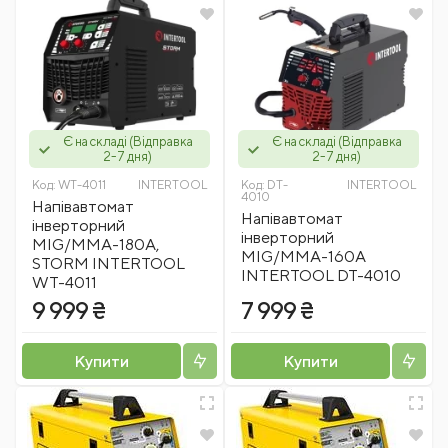
Є на складі (Відправка
Є на складі (Відправка
2-7 дня)
2-7 дня)
Код:
WT-4011
INTERTOOL
Код:
DT-
INTERTOOL
4010
Напівавтомат
Напівавтомат
інверторний
інверторний
MIG/MMA-180A,
MIG/MMA-160A
STORM INTERTOOL
INTERTOOL DT-4010
WT-4011
9 999 ₴
7 999 ₴
Купити
Купити