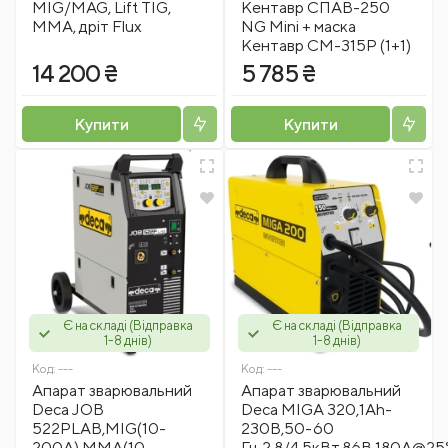
MIG/MAG, Lift TIG,
Кентавр СПАВ-250
MMA, дріт Flux
NG Mini + маска
Кентавр СМ-315Р (1+1)
14 200 ₴
5 785 ₴
Купити
Купити
Є на складі (Відправка
Є на складі (Відправка
1-8 днів)
1-8 днів)
Код:
---
Код:
---
Апарат зварювальний
Апарат зварювальний
Deca JOB
Decа MIGA 320,1Ah-
522PLAB,MIG(10-
230В,50-60
200A),MMA(10-
Гц,2,8/4,5кВт,86В,180A@