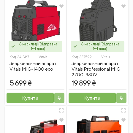
Є на складі (Відправка
Є на складі (Відправка
1-4 днів)
1-4 днів)
Код:
241887
Vitals
Код:
237592
Vitals
Зварювальний апарат
Зварювальний апарат
Vitals MIG-1400 есо
Vitals Professional MIG
2700-380V
5 699 ₴
19 899 ₴
Купити
Купити