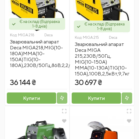
Є на складі (Відправка
Є на складі (Відправка
1-8 днів)
1-8 днів)
Код:
MIGA 218
Deca
Код:
MIGA 215
Deca
Зварювальний апарат
Зварювальний апарат
Deca MIGA218,MIG(10-
Deca MIGA
180A)MMA(10-
215,230В/50Гц,
150A)TIG(10-
MIG(10-150A)
180A),230В/50Гц,86В;2,2/3,5кВт,9,5кг
MMA(10-130A)TIG(10-
150A),100В,2,5кВт,9,7кг
36 144 ₴
30 697 ₴
Купити
Купити