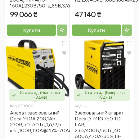
160A),230B/50Гц,85В,3/6кВт,30кг
99 066 ₴
47 140 ₴
Купити
Купити
Є на складі (Відправка
Є на складі (Відправка
1-8 днів)
1-8 днів)
Код:
230000
Код:
---
Апарат зварювальний
Зварювальний апарат
Decа MIGA 200,1Ah-
Deca D-MIG 760 TD
230В,50-60 Гц,1,6/2,5
LAB,
кВт,100В,110A@25%-70A@60%,100A@25%,7,6кг
230/400В/50Гц,40-
600A,470А-35%,18-