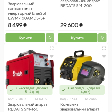
Зварювальний апарат
Зварювальний
REDATS SM-200
напівавтомат
інверторний EnerSol
EWM-160AMDS-SP
8 499 ₴
29 600 ₴
Купити
Купити
Є на складі (Відправка
Є на складі (Відправка
5-14 днів)
1-4 днів)
Код:
19-00-51
REDATS
Код:
218643
Кентавр
Зварювальний апарат
Комплект:
REDATS SM-160
зварювальний апарат