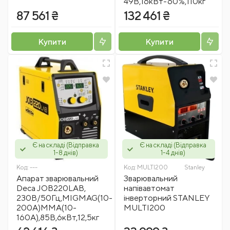
49В,16кВт-60%,110кг
87 561 ₴
132 461 ₴
Купити
Купити
Є на складі (Відправка
Є на складі (Відправка
1-8 днів)
1-4 днів)
Код:
---
Код:
MULTI200
Stanley
Апарат зварювальний
Зварювальний
Deca JOB220LAB,
напівавтомат
230В/50Гц,MIGMAG(10-
інверторний STANLEY
200A)MMA(10-
MULTI200
160A),85В,6кВт,12,5кг