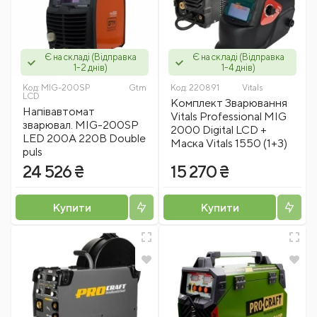
Є на складі (Відправка
Є на складі (Відправка
1-2 днів)
1-4 днів)
Код:
MIG-200SP
Gtm
Код:
220891
Vitals
LCD
Комплект Зварювання
Напівавтомат
Vitals Professional MIG
зварювал. MIG-200SP
2000 Digital LCD +
LED 200A 220В Double
Маска Vitals 1550 (1+3)
puls
24 526 ₴
15 270 ₴
Купити
Купити