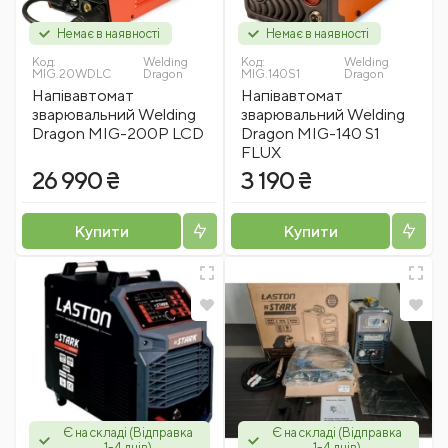
Немає в наявності
Немає в наявності
Код:
Welding
Код:
Welding
MIG.20WDLC
Dragon
MIG.140S1
Dragon
Напівавтомат
Напівавтомат
зварювальний Welding
зварювальний Welding
Dragon MIG-200P LCD
Dragon MIG-140 S1
FLUX
26 990 ₴
3 190 ₴
Купити
Купити
Є на складі (Відправка
Є на складі (Відправка
1-4 днів)
1-4 днів)