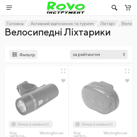
Головна
Активний відпочинок та туризм
Ліхтарі
Велоси
Велосипедні Ліхтарики
Фильтр
Немає в наявності
Немає в наявності
Код:
Westinghousе
Код:
Westinghousе
WF1509-
WF1511-