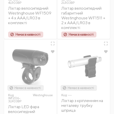
4LR03BP
2LR03BP
Ліхтар велосипедний
Ліхтар велосипедний
Westinghouse WF1509
габаритний
+ 4 x AAA/LR03 в
Westinghouse WF1511 +
комплекті
2 x AAA/LR03 в
комплекті
Немає в наявності
Немає в наявності
Немає в наявності
Немає в наявності
Код:
Westinghousе
Код:
---
WF206-
Ліхтар з кріпленням на
3LR03BP
металеву трубку
Ліхтар LED фара
шприца
велосипедний