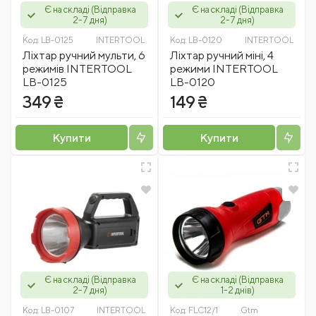
Є на складі (Відправка
Є на складі (Відправка
2-7 дня)
2-7 дня)
Код:
LB-0125
INTERTOOL
Код:
LB-0120
INTERTOOL
Ліхтар ручний мульти, 6
Ліхтар ручний міні, 4
режимів INTERTOOL
режими INTERTOOL
LB-0125
LB-0120
349 ₴
149 ₴
Купити
Купити
Є на складі (Відправка
Є на складі (Відправка
2-7 дня)
1-2 днів)
Код:
LB-0107
INTERTOOL
Код:
FLC12/1
Gtm