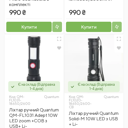
комплекті
990 ₴
990 ₴
Купити
Купити
Є на складі (Відправка
Є на складі (Відправка
1-4 днів)
1-4 днів)
Код:
QM-
Quantum
Код:
QM-
Quantum
FL1031-
FL1020-
18650/2600
18650/2600-
CB
Ліхтар ручний Quantum
Ліхтар ручний Quantum
QM-FL1031 Adept 10W
Solid-M 10W LED з USB
LED zoom +COB з
+ Li-
USB+ Li-