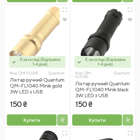
Є на складі (Відправка
Є на складі (Відправка
1-4 днів)
1-4 днів)
Код:
QM-FL1041
Quantum
Код:
QM-
Quantum
FL1040
Ліхтар ручний Quantum
Ліхтар ручний Quantum
QM-FL1040 Minik gold
QM-FL1040 Minik black
3W LED з USB
3W LED з USB
150 ₴
150 ₴
Купити
Купити