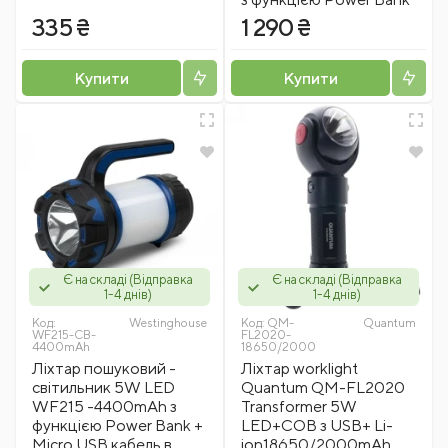
335 ₴
1 290 ₴
Купити
Купити
Є на складі (Відправка
Є на складі (Відправка
1-4 днів)
1-4 днів)
Код:
Westinghousе
Код:
QM-
Quantum
WF215-CB-
FL2020-
4400mAh
18650/2000
Ліхтар пошуковий -
Ліхтар worklight
світильник 5W LED
Quantum QM-FL2020
WF215 -4400mAh з
Transformer 5W
функцією Power Bank +
LED+COB з USB+ Li-
Мicro USB кабель в
ion18650/2000mAh