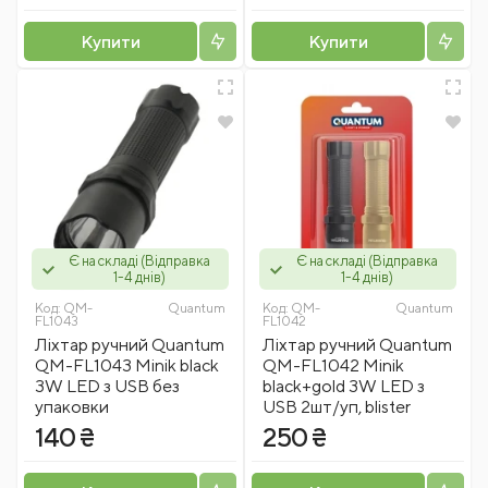
Купити
Купити
Є на складі (Відправка
Є на складі (Відправка
1-4 днів)
1-4 днів)
Код:
QM-
Quantum
Код:
QM-
Quantum
FL1043
FL1042
Ліхтар ручний Quantum
Ліхтар ручний Quantum
QM-FL1043 Minik black
QM-FL1042 Minik
3W LED з USB без
black+gold 3W LED з
упаковки
USB 2шт/уп, blister
140 ₴
250 ₴