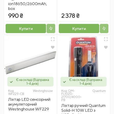
ion18650/2600mAh,
box
990 ₴
2 378 ₴
Купити
Купити
Є на складі (Відправка
Є на складі (Відправка
1-4 днів)
1-4 днів)
Код:
Westinghousе
Код:
QM-
Quantum
WF229-CB
FL1020-
21700/4000-
Ліхтар LED cенсорний
PB
акумуляторний
Ліхтар ручний Quantum
Westinghouse WF229
Solid-H 10W LED з