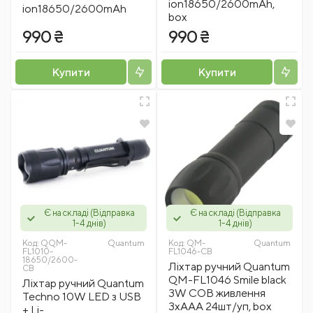
ion18650/2600mAh,
ion18650/2600mAh
box
990 ₴
990 ₴
Купити
Купити
Є на складі (Відправка
Є на складі (Відправка
1-4 днів)
1-4 днів)
Код:
QQM-
Quantum
Код:
QM-
Quantum
FL1010-
FL1046-CB
18650/2600-
Ліхтар ручний Quantum
CB
QM-FL1046 Smile black
Ліхтар ручний Quantum
3W COB живлення
Techno 10W LED з USB
3xAAA 24шт/уп, box
+ Li-