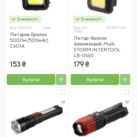
В наявності
В наявності
Код:
900529
Сила
Код:
LB-
INTERTOOL
0160
Ліхтарик брелок
Ліхтар-брелок
500Лм (500мАг)
Алюмінієвий, Multi,
СИЛА
STORM INTERTOOL
LB-0160
153 ₴
179 ₴
Купити
Купити