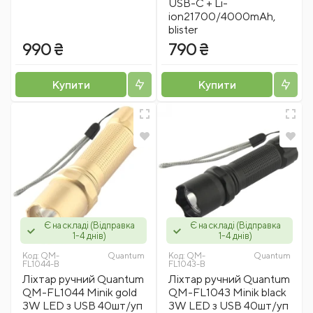
USB-C + Li-
ion21700/4000mAh,
blister
990 ₴
790 ₴
Купити
Купити
Є на складі (Відправка
Є на складі (Відправка
1-4 днів)
1-4 днів)
Код:
QM-
Quantum
Код:
QM-
Quantum
FL1044-B
FL1043-B
Ліхтар ручний Quantum
Ліхтар ручний Quantum
QM-FL1044 Minik gold
QM-FL1043 Minik black
3W LED з USB 40шт/уп
3W LED з USB 40шт/уп