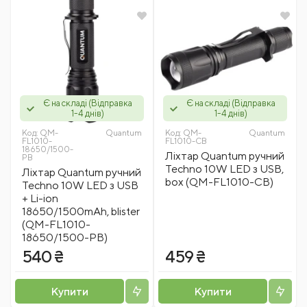
Є на складі (Відправка
Є на складі (Відправка
1-4 днів)
1-4 днів)
Код:
QM-
Quantum
Код:
QM-
Quantum
FL1010-
FL1010-CB
18650/1500-
Ліхтар Quantum ручний
PB
Techno 10W LED з USB,
Ліхтар Quantum ручний
box (QM-FL1010-CB)
Techno 10W LED з USB
+ Li-ion
18650/1500mAh, blister
(QM-FL1010-
18650/1500-PB)
540 ₴
459 ₴
Купити
Купити