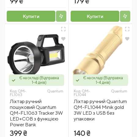
99 ₴
179 ₴
Купити
Купити
Є на складі (Відправка
Є на складі (Відправка
1-4 днів)
1-4 днів)
Код:
QM-
Quantum
Код:
QM-
Quantum
FL1063
FL1044
Ліхтар ручний
Ліхтар ручний Quantum
пошуковий Quantum
QM-FL1044 Minik gold
QM-FL1063 Tracker 3W
3W LED з USB без
LED+COB з функцією
упаковки
Power Bank
399 ₴
140 ₴