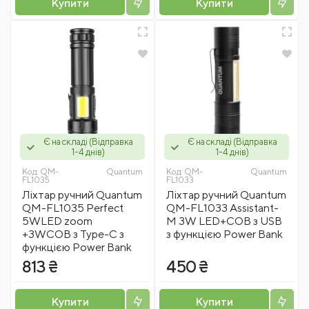
Купити
Купити
Є на складі (Відправка
Є на складі (Відправка
1-4 днів)
1-4 днів)
Код:
QM-
Quantum
Код:
QM-
Quantum
FL1035
FL1033
Ліхтар ручний Quantum
Ліхтар ручний Quantum
QM-FL1035 Perfect
QM-FL1033 Assistant-
5WLED zoom
M 3W LED+COB з USB
+3WCOB з Type-C з
з функцією Power Bank
функцією Power Bank
813 ₴
450 ₴
Купити
Купити