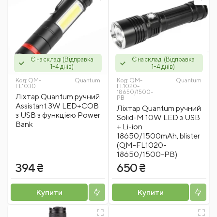
Є на складі (Відправка
Є на складі (Відправка
1-4 днів)
1-4 днів)
Код:
QM-
Quantum
Код:
QM-
Quantum
FL1030
FL1020-
18650/1500-
Ліхтар Quantum ручний
PB
Assistant 3W LED+COB
Ліхтар Quantum ручний
з USB з функцією Power
Solid-M 10W LED з USB
Bank
+ Li-ion
18650/1500mAh, blister
(QM-FL1020-
18650/1500-PB)
394 ₴
650 ₴
Купити
Купити