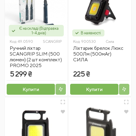
Є на складі (Відправка
1-4 днів)
В наявності
Код:
49.0590
SCANGRIP
Код:
900530
Сила
Ручний ліхтар
Ліхтарик брелок Люкс
SCANGRIP SLIM (500
500Лм (500мАг)
люмен) (2 шт комплект)
СИЛА
PROMO 2025
5 299 ₴
225 ₴
Купити
Купити