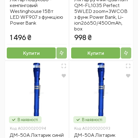
кемпінговий
QM-FL1035 Perfect
Westinghouse 15Вт
5WLED zoom+3WCOB
LED WF907 з функцією
з функ Power Bank, Li-
Power Bank
ion26650/4500mAh,
box
1 496 ₴
998 ₴
Купити
Купити
В наявності
В наявності
Код:
A0200020094
Код:
A0200020093
ДМ-50А Ліхтарик синій
ДМ-50А Ліхтарик