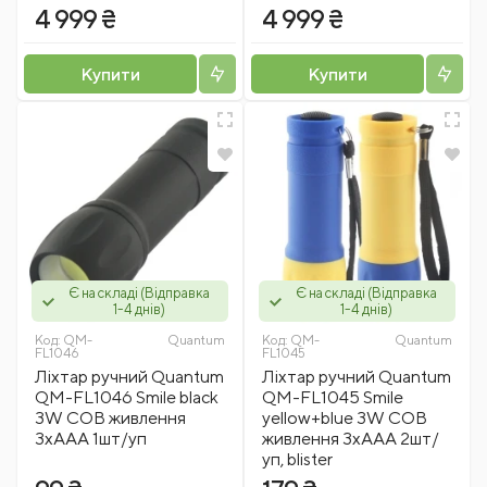
4 999 ₴
4 999 ₴
Купити
Купити
Є на складі (Відправка
Є на складі (Відправка
1-4 днів)
1-4 днів)
Код:
QM-
Quantum
Код:
QM-
Quantum
FL1046
FL1045
Ліхтар ручний Quantum
Ліхтар ручний Quantum
QM-FL1046 Smile black
QM-FL1045 Smile
3W COB живлення
yellow+blue 3W COB
3xAAA 1шт/уп
живлення 3xAAA 2шт/
уп, blister