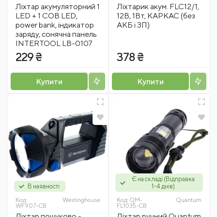
Ліхтар акумуляторний 1
Ліхтарик акум. FLC12/1,
LED + 1 COB LED,
12В, 1Вт, КАРКАС (без
power bank, індикатор
АКБ і ЗП)
заряду, сонячна панель
INTERTOOL LB-0107
229 ₴
378 ₴
Купити
Купити
Є на складі (Відправка
В наявності
1-4 днів)
Код:
Westinghousе
Код:
QM-
Quantum
WF907-CB
FL1035-СB
Ліхтар пошуково -
Ліхтар ручний Quantum