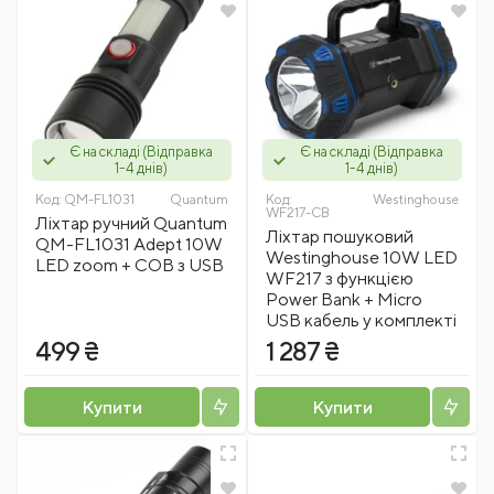
Є на складі (Відправка
Є на складі (Відправка
1-4 днів)
1-4 днів)
Код:
QM-FL1031
Quantum
Код:
Westinghousе
WF217-CB
Ліхтар ручний Quantum
Ліхтар пошуковий
QM-FL1031 Adept 10W
Westinghouse 10W LED
LED zoom + COB з USB
WF217 з функцією
Power Bank + Micro
USB кабель у комплекті
499 ₴
1 287 ₴
Купити
Купити