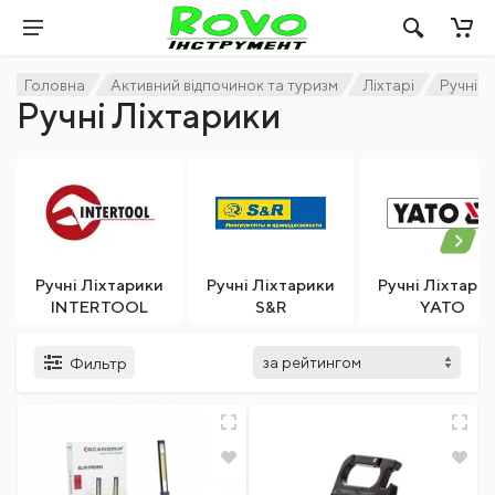
Головна
Активний відпочинок та туризм
Ліхтарі
Ручні Л
Ручні Ліхтарики
Ручні Ліхтарики
Ручні Ліхтарики
Ручні Ліхтари
INTERTOOL
S&R
YATO
Фильтр