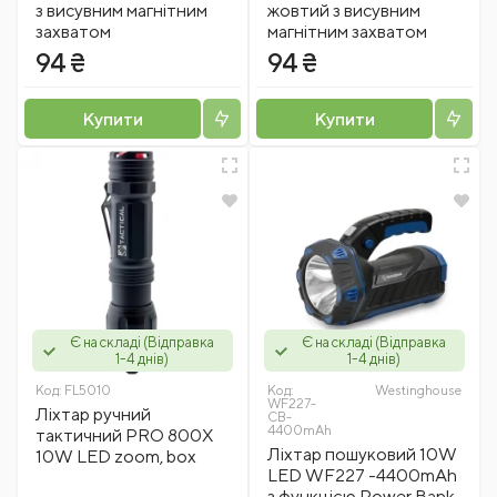
з висувним магнітним
жовтий з висувним
захватом
магнітним захватом
94 ₴
94 ₴
Купити
Купити
Є на складі (Відправка
Є на складі (Відправка
1-4 днів)
1-4 днів)
Код:
FL5010
Код:
Westinghousе
WF227-
Ліхтар ручний
CB-
4400mAh
тактичний PRO 800X
Ліхтар пошуковий 10W
10W LED zoom, box
LED WF227 -4400mAh
з функцією Power Bank