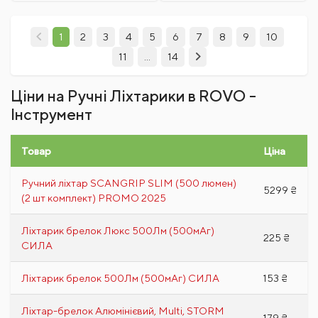
1
2
3
4
5
6
7
8
9
10
11
...
14
Ціни на Ручні Ліхтарики в ROVO -
Інструмент
Товар
Ціна
Ручний ліхтар SCANGRIP SLIM (500 люмен)
5299 ₴
(2 шт комплект) PROMO 2025
Ліхтарик брелок Люкс 500Лм (500мАг)
225 ₴
СИЛА
Ліхтарик брелок 500Лм (500мАг) СИЛА
153 ₴
Ліхтар-брелок Алюмінієвий, Multi, STORM
179 ₴