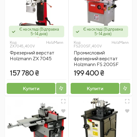
Є на складі (Відправка
Є на складі (Відправка
5-14 днів)
5-14 днів)
Код:
HolzMann
Код:
HolzMann
ZX7045_400V
FS200SF_400V
Фрезерний верстат
Промисловий
Holzmann ZX 7045
фрезерний верстат
Holzmann FS 200SF
157 780 ₴
199 400 ₴
Купити
Купити