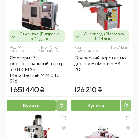
Є на складі (Відправка
Є на складі (Відправка
5-14 днів)
5-14 днів)
Код:
ММ
MAST CNC
Код:
HolzMann
640 S16
MACHINEN
FS200_400V
Фрезерний
Фрезерний верстат по
оброблювальний центр
дереву Holzmann FS
з ЧПК MAST
200
Metalltechnik ММ 640
S16
1 651 440 ₴
126 210 ₴
Купити
Купити