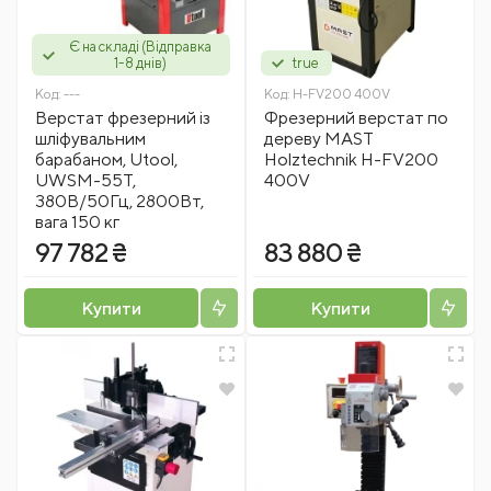
Є на складі (Відправка
1-8 днів)
true
Код:
---
Код:
H-FV200 400V
Верстат фрезерний із
Фрезерний верстат по
шліфувальним
дереву MAST
барабаном, Utool,
Holztechnik H-FV200
UWSM-55T,
400V
380В/50Гц, 2800Вт,
вага 150 кг
97 782 ₴
83 880 ₴
Купити
Купити