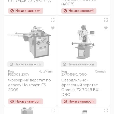
CORMAK ZX 7550 CW
(400В)
Немає в наявності
Немає в наявності
Немає в наявності
Немає в наявності
Код:
HolzMann
Код:
Cormak
FS200S_230V
ZX7045BXL/DRO
Фрезерний верстат по
Свердлильно-
дереву Holzmann FS
фрезерний верстат
200S
Cormak ZX 7045 BXL
DRO
Немає в наявності
Немає в наявності