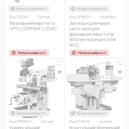
Немає в наявності
Немає в наявності
Код:
C2040
Cormak
Код:
SPA800
HolzMann
Фрезерний верстат із
Затискач для малих
ЧПУ CORMAK C2040
заготовок для
фрезерних верстатів
800 мм Holzmann SPA
800
Немає в наявності
Немає в наявності
Немає в наявності
Немає в наявності
Код:
MFM320
Cormak
Код:
FU1600
Cormak
Універсальний
Консольний фрезерний