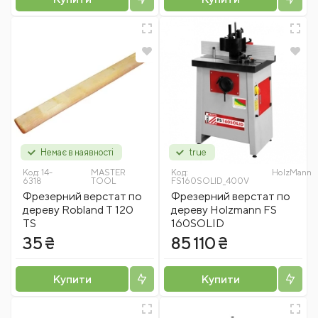
Немає в наявності
true
Код:
14-
MASTER
Код:
HolzMann
6318
TOOL
FS160SOLID_400V
Фрезерний верстат по
Фрезерний верстат по
дереву Robland T 120
дереву Holzmann FS
TS
160SOLID
35 ₴
85 110 ₴
Купити
Купити