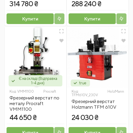
314 780 ₴
288 240 ₴
Купити
Купити
Є на складі (Відправка
1-4 дня)
true
Код:
VMM1100
Procraft
Код:
HolzMann
TFM610V_230V
Фрезерний верстат по
Фрезерний верстат
металу Procraft
Holzmann TFM 610V
VMM1100
44 650 ₴
24 030 ₴
Купити
Купити