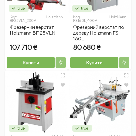
true
true
Код:
HolzMann
Код:
HolzMann
BF25VLN_230V
FS160L_400V
Фрезерний верстат
Фрезерний верстат по
Holzmann BF 25VLN
дереву Holzmann FS
160L
107 710 ₴
80 680 ₴
Купити
Купити
true
true