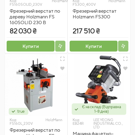
Код:
HolzMann
Код:
HolzMann
FS160SOLID_230V
FS300_400V
Фрезерний верстат по
Фрезерний верстат
дереву Holzmann FS
Holzmann FS300
160SOLID 230 В
82 030 ₴
217 510 ₴
Купити
Купити
Є на складі (Відправка
true
1-8 днів)
Код:
HolzMann
Код:
LEE YEONG
FS160L_230V
EB24R
INDUSTRIAL CO.,
LTD
Фрезерний верстат по
Машина фацетно-