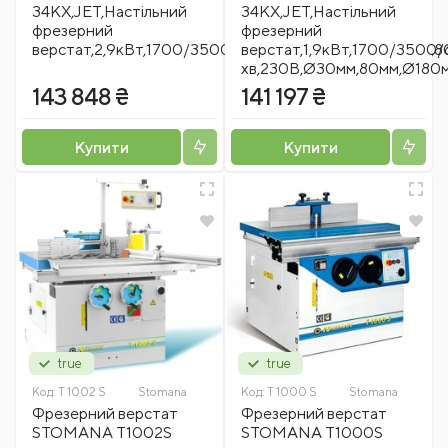
34KX,JET,Настільний
34KX,JET,Настільний
фрезерний
фрезерний
верстат,2,9кВт,1700/3500/6000/8000,400В,Ø30мм,80
верстат,1,9кВт,1700/350
хв,230В,Ø30мм,80мм,Ø180м
143 848 ₴
141 197 ₴
Купити
Купити
true
true
Код:
T 1002 S
Stomana
Код:
T 1000 S
Stomana
Фрезерний верстат
Фрезерний верстат
STOMANA T1002S
STOMANA T1000S