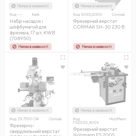
Немає в наявності
Немає в наявності
Код:
---
Kwb
Код:
SH30/230V
Cormak
Набір насадок і
Фрезерний верстат
шліфбумагой для
CORMAK SH-30 230 В
фрезера, 17 шт, KWB
(708950)
Немає в наявності
Немає в наявності
Немає в наявності
Немає в наявності
Код:
ZX 7550 CW
Cormak
Код:
HolzMann
FS200S_400V
Фрезерно-
Фрезерний верстат
свердлильний верстат
Holzmann FS 200S