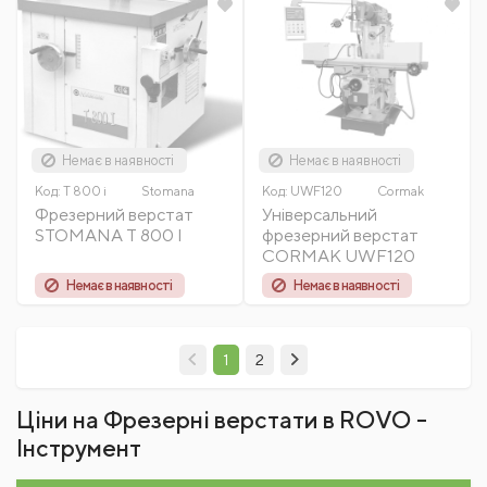
Немає в наявності
Немає в наявності
Код:
T 800 i
Stomana
Код:
UWF120
Cormak
Фрезерний верстат
Універсальний
STOMANA Т 800 I
фрезерний верстат
CORMAK UWF120
Немає в наявності
Немає в наявності
1
2
Ціни на Фрезерні верстати в ROVO -
Інструмент