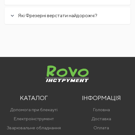
Які Фрезерні верстати найдорожчі?
КАТАЛОГ
ІНФОРМАЦІЯ
Допомога при блекауті
Головна
Електроінструмент
Доставка
Зварювальне обладнання
Оплата