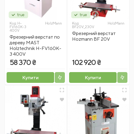
true
true
Код:
H-
HolzMann
Код:
HolzMann
FV160K-3
BF20V_230V
400V
Фрезерний верстат
Фрезерний верстат по
Hozmann BF 20V
дереву MAST
Holztechnik H-FV160K-
3 400V
58 370 ₴
102 920 ₴
Купити
Купити