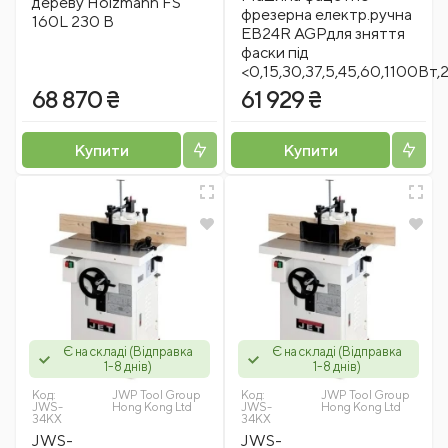
дереву Holzmann FS
фрезерна електр.ручна
160L 230 В
EB24R AGPдля зняття
фаски під
<0,15,30,37,5,45,60,1100Вт,
68 870 ₴
61 929 ₴
Купити
Купити
Є на складі (Відправка
Є на складі (Відправка
1-8 днів)
1-8 днів)
Код:
JWP Tool Group
Код:
JWP Tool Group
JWS-
Hong Kong Ltd
JWS-
Hong Kong Ltd
34KX
34KX
JWS-
JWS-