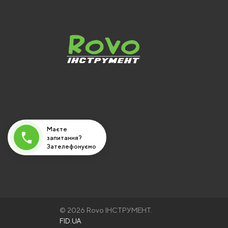
Noname
Nowa
Right Hausen
Polystar Abrasiv
Richmann (CORONA)
Vorel
S&R
YATO
Sprut
Маєте
запитання?
Budmonster
Зателефонуємо
Sigma
вам!
Grad
Титан Абразив
MASTER TOOL
© 2026 Rovo ІНСТРУМЕНТ.
Horoz Electric
FID.UA
Vitals