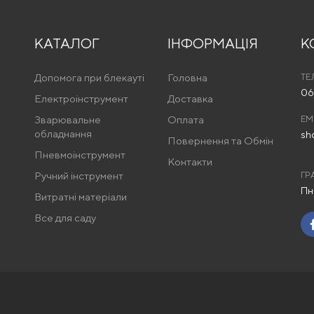
КАТАЛОГ
ІНФОРМАЦІЯ
К
Допомога при блекауті
Головна
ТЕ
06
Електроінструмент
Доставка
Зварювальне
Оплата
EM
обладнання
sh
Повернення та Обмін
Пневмоінструмент
Контакти
Ручний інструмент
ГР
Пн
Витратні матеріали
Все для саду