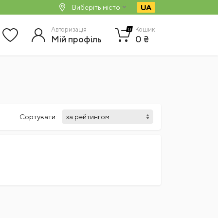
UA
Виберіть місто
Авторизація
Кошик
0
Мій профіль
0 ₴
Сортувати: