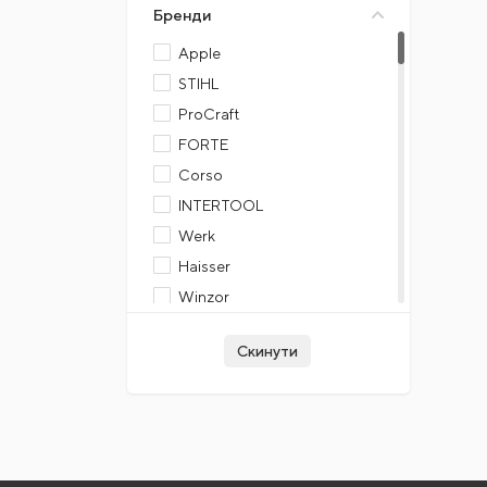
Бренди
Apple
STIHL
ProCraft
FORTE
Corso
INTERTOOL
Werk
Haisser
Winzor
Apro
Скинути
Grunhelm
Hans
Vitol
Videx
Favorit