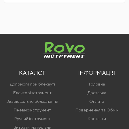
КАТАЛОГ
ІНФОРМАЦІЯ
Допомога при блекауті
Головна
Електроінструмент
Доставка
Зварювальне обладнання
Оплата
Пневмоінструмент
Повернення та Обмін
Ручний інструмент
Контакти
Витратні матеріали