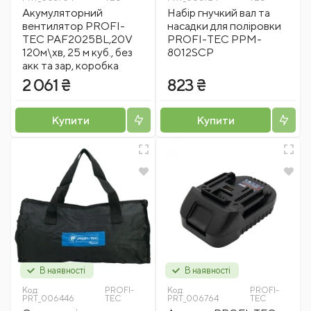
Акумуляторний
Набір гнучкий вал та
вентилятор PROFI-
насадки для поліровки
TEC PAF2025BL,20V
PROFI-TEC PPM-
120м\хв, 25 м куб., без
8012SCP
акк та зар, коробка
2 061 ₴
823 ₴
Купити
Купити
В наявності
В наявності
Код:
PROFI-
Код:
PROFI-
PRT_006446
TEC
PRT_006764
TEC