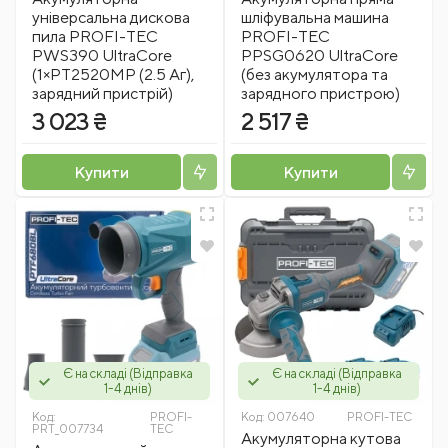
універсальна дискова
шліфувальна машина
пила PROFI-TEC
PROFI-TEC
PWS390 UltraCore
PPSG0620 UltraCore
(1×PT2520MP (2.5 Аг),
(без акумулятора та
зарядний пристрій)
зарядного пристрою)
3 023 ₴
2 517 ₴
Купити
Купити
Є на складі (Відправка
Є на складі (Відправка
1-4 днів)
1-4 днів)
Код:
PROFI-
Код:
007640
PROFI-TEC
PRT_007734
TEC
Акумуляторна кутова