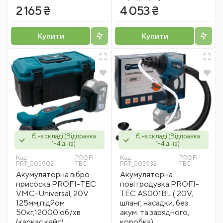
2 165 ₴
4 053 ₴
Купити
Купити
Є на складі (Відправка
Є на складі (Відправка
1-4 днів)
1-4 днів)
Код:
PROFI-
Код:
PROFI-
PRT_005902
TEC
PRT_005932
TEC
Акумуляторна вібро
Акумуляторна
присоска PROFI-TEC
повітродувка PROFI-
VMC-Universal, 20V
TEC AS001BL ( 20V,
125мм,підйом
шланг, насадки, без
50кг,12000 об/хв
акум. та зарядного,
(каркас,кейс)
коробка)