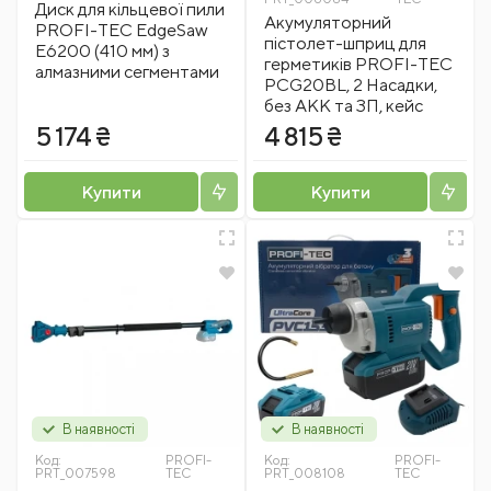
Диск для кільцевої пили
Акумуляторний
PROFI-TEC EdgeSaw
пістолет-шприц для
E6200 (410 мм) з
герметиків PROFI-TEC
алмазними сегментами
PCG20BL, 2 Насадки,
без АКК та ЗП, кейс
5 174 ₴
4 815 ₴
Купити
Купити
В наявності
В наявності
Код:
PROFI-
Код:
PROFI-
PRT_007598
TEC
PRT_008108
TEC