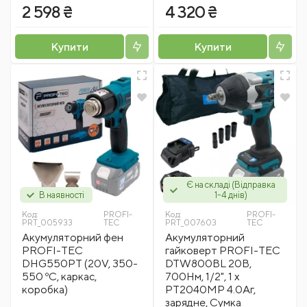
2 598 ₴
4 320 ₴
Купити
Купити
Є на складі (Відправка
В наявності
1-4 днів)
Код:
PROFI-
Код:
PROFI-
PRT_005933
TEC
PRT_007603
TEC
Акумуляторний фен
Акумуляторний
PROFI-TEC
гайковерт PROFI-TEC
DHG550PT (20V, 350-
DTW800BL 20В,
550 ºС, каркас,
700Нм, 1/2", 1 х
коробка)
PT2040MP 4.0Аг,
зарядне, Сумка