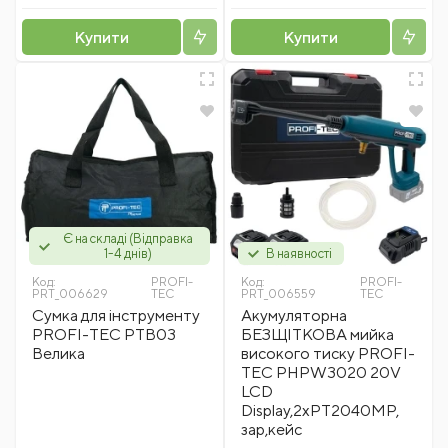
Купити
Купити
Є на складі (Відправка
1-4 днів)
В наявності
Код:
PROFI-
Код:
PROFI-
PRT_006629
TEC
PRT_006559
TEC
Сумка для інструменту
Акумуляторна
PROFI-TEC PTB03
БЕЗЩІТКОВА мийка
Велика
високого тиску PROFI-
TEC PHPW3020 20V
LCD
Display,2хPT2040MP,
зар,кейс