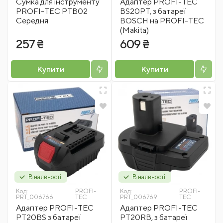
Сумка для інструменту
Адаптер PROFI-TEC
PROFI-TEC PTB02
BS20PT, з батареї
Середня
BOSCH на PROFI-TEC
(Makita)
257 ₴
609 ₴
Купити
Купити
В наявності
В наявності
Код:
PROFI-
Код:
PROFI-
PRT_006766
TEC
PRT_006769
TEC
Адаптер PROFI-TEC
Адаптер PROFI-TEC
PT20BS з батареї
PT20RB, з батареї