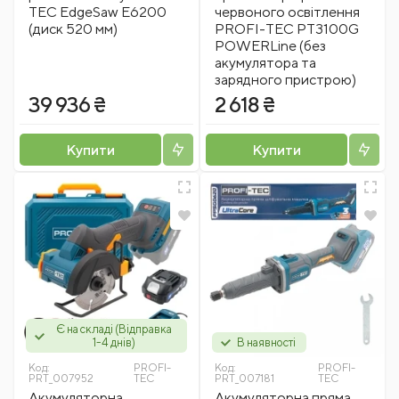
TEC EdgeSaw E6200
червоного освітлення
(диск 520 мм)
PROFI-TEC PT3100G
POWERLine (без
акумулятора та
зарядного пристрою)
39 936 ₴
2 618 ₴
Купити
Купити
Є на складі (Відправка
1-4 днів)
В наявності
Код:
PROFI-
Код:
PROFI-
PRT_007952
TEC
PRT_007181
TEC
Акумуляторна
Акумуляторна пряма