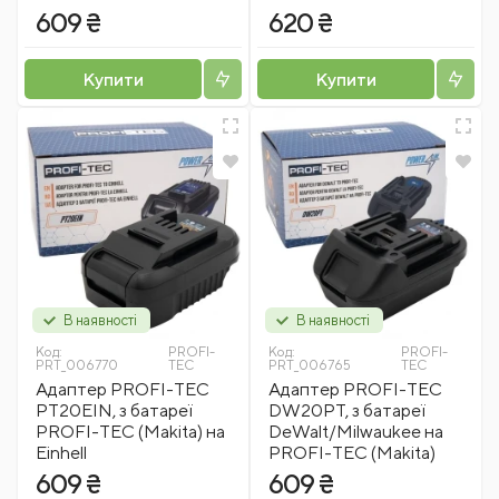
609 ₴
620 ₴
Купити
Купити
В наявності
В наявності
Код:
PROFI-
Код:
PROFI-
PRT_006770
TEC
PRT_006765
TEC
Адаптер PROFI-TEC
Адаптер PROFI-TEC
PT20EIN, з батареї
DW20PT, з батареї
PROFI-TEC (Makita) на
DeWalt/Milwaukee на
Einhell
PROFI-TEC (Makita)
609 ₴
609 ₴