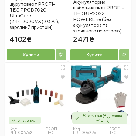
Акумуляторна
шуруповерт PROFI-
шабельна пила PROFI-
TEC PPCD7020
TEC BJR2022
UltraCore
POWERLine (без
(2×PT2020VX (2.0 Аг),
акумулятора та
зарядний пристрій)
зарядного пристрою)
4 102 ₴
2 471 ₴
Купити
Купити
Є на складі (Відправка
В наявності
1-4 днів)
Код:
PROFI-
Код:
PROFI-
PRT_006762
TEC
PRT_006296
TEC