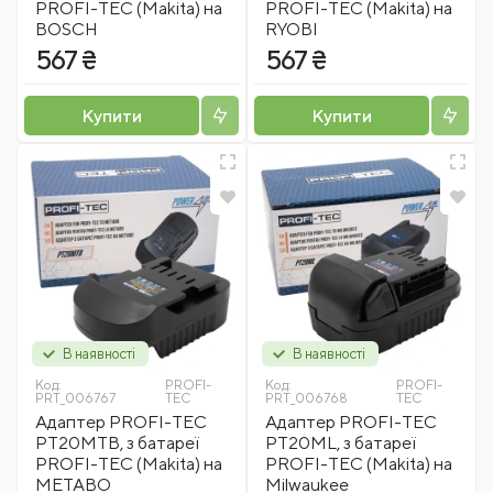
PROFI-TEC (Makita) на
PROFI-TEC (Makita) на
BOSCH
RYOBI
567 ₴
567 ₴
Купити
Купити
В наявності
В наявності
Код:
PROFI-
Код:
PROFI-
PRT_006767
TEC
PRT_006768
TEC
Адаптер PROFI-TEC
Адаптер PROFI-TEC
PT20MTB, з батареї
PT20ML, з батареї
PROFI-TEC (Makita) на
PROFI-TEC (Makita) на
METABO
Milwaukee