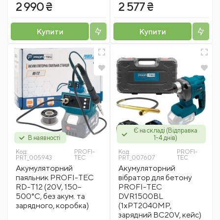
2 990 ₴
2 577 ₴
Купити
Купити
Є на складі (Відправка
В наявності
1-4 днів)
Код:
PROFI-
Код:
PROFI-
PRT_005943
TEC
PRT_007607
TEC
Акумуляторний
Акумуляторний
паяльник PROFI-TEC
вібратор для бетону
RD-T12 (20V, 150–
PROFI-TEC
500°C, без акум. та
DVR1500BL
зарядного, коробка)
(1хPT2040MP,
зарядний BC20V, кейс)