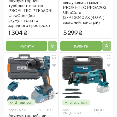
Акумуляторний
шліфувальна машина
турбовентилятор
PROFI-TEC PPGA203
PROFI-TEC PTF680BL
UltraCore
UltraCore (без
(2×PT2040VX (4.0 Аг),
акумулятора та
зарядний пристрій)
зарядного пристрою)
1 304 ₴
5 299 ₴
Купити
Купити
В наявності
В наявності
Код:
007642
PROFI-TEC
Код:
PROFI-
PRT_007360
TEC
Акумуляторний дриль-