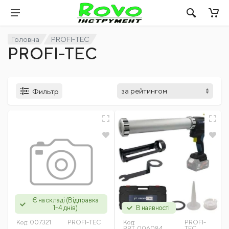
Головна
PROFI-TEC
PROFI-TEC
Фильтр
Є на складі (Відправка
1-4 днів)
В наявності
Код:
007321
PROFI-TEC
Код:
PROFI-
PRT_006084
TEC