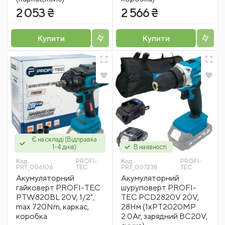
2 053 ₴
2 566 ₴
Купити
Купити
Є на складі (Відправка
1-4 днів)
В наявності
Код:
PROFI-
Код:
PROFI-
PRT_006106
TEC
PRT_007238
TEC
Акумуляторний
Акумуляторний
гайковерт PROFI-TEC
шуруповерт PROFI-
PTW820BL 20V, 1/2",
TEC PCD2820V 20V,
max 720Nm, каркас,
28Нм (1хPT2020MP
коробка
2.0Аг, зарядний BC20V,