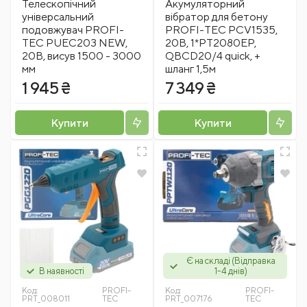
Телескопічний
Акумуляторний
універсальний
вібратор для бетону
подовжувач PROFI-
PROFI-TEC PCV1535,
TEC PUEC203 NEW,
20В, 1*PT2080EP,
20В, висув 1500 - 3000
QBCD20/4 quick, +
мм
шланг 1,5м
1 945 ₴
7 349 ₴
Купити
Купити
Є на складі (Відправка
В наявності
1-4 днів)
Код:
PROFI-
Код:
PROFI-
PRT_008011
TEC
PRT_007176
TEC