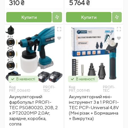
310 ₴
5 764 ₴
Купити
Купити
В наявності
В наявності
Код:
PROFI-
Код:
PROFI-
PRT_006610
TEC
PRT_005945
TEC
Акумуляторний
Акумуляторний міні-
фарбопульт PROFI-
інструмент 3 в 1 PROFI-
TEC PSG80020, 20В, 2
TEC PCP-Universal 4,8V
х PT2020MP 2,0Аг,
(Міні різак + Бормашина
зарядне, коробка,
+ Викрутка)
сопла