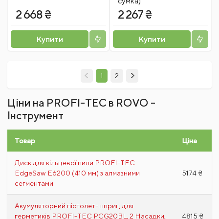
сумка)
2 668 ₴
2 267 ₴
Купити
Купити
1
2
Ціни на PROFI-TEC в ROVO -
Інструмент
Товар
Ціна
Диск для кільцевої пили PROFI-TEC
EdgeSaw E6200 (410 мм) з алмазними
5174 ₴
сегментами
Акумуляторний пістолет-шприц для
герметиків PROFI-TEC PCG20BL, 2 Насадки,
4815 ₴