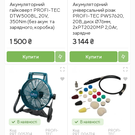
Акумуляторний
Акумуляторний
гайковерт PROFI-TEC
універсальний різак
DTW500BL, 20V,
PROFI-TEC PWS7620,
350Nm (без акум. та
20В, диск Ø76мм,
зарядного, коробка)
2xPT2020MP 2,0Аг,
зарядне
1 500 ₴
3 144 ₴
Купити
Купити
В наявності
В наявності
Код:
PROFI-
Код:
PROFI-
PRT_005704
TEC
PRT_006724
TEC