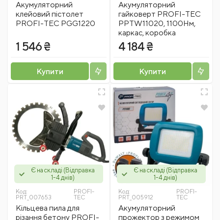
Акумуляторний
Акумуляторний
клейовий пістолет
гайковерт PROFI-TEC
PROFI-TEC PGG1220
PPTW11020, 1100Нм,
каркас, коробка
1 546 ₴
4 184 ₴
Купити
Купити
Є на складі (Відправка
Є на складі (Відправка
1-4 днів)
1-4 днів)
Код:
PROFI-
Код:
PROFI-
PRT_007653
TEC
PRT_005912
TEC
Кільцева пила для
Акумуляторний
різання бетону PROFI-
прожектор з режимом