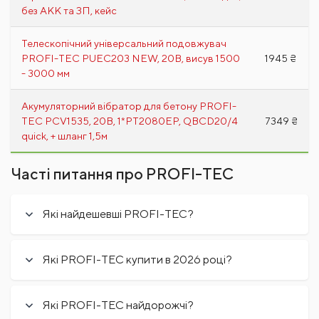
без АКК та ЗП, кейс
Телескопічний універсальний подовжувач
PROFI-TEC PUEC203 NEW, 20В, висув 1500
1945 ₴
- 3000 мм
Акумуляторний вібратор для бетону PROFI-
TEC PCV1535, 20В, 1*PT2080EP, QBCD20/4
7349 ₴
quick, + шланг 1,5м
Часті питання про PROFI-TEC
Які найдешевші PROFI-TEC?
Які PROFI-TEC купити в 2026 році?
Які PROFI-TEC найдорожчі?