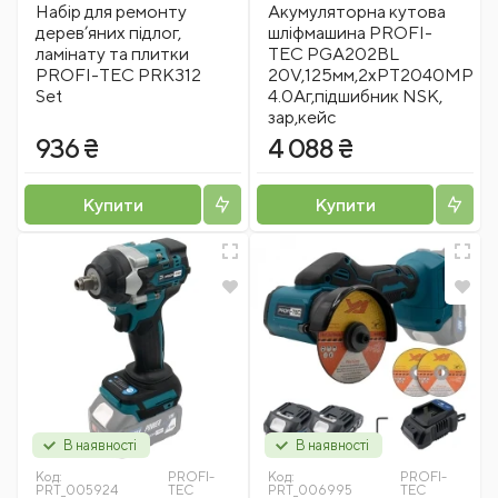
Набір для ремонту
Акумуляторна кутова
дерев’яних підлог,
шліфмашина PROFI-
ламінату та плитки
TEC PGA202BL
PROFI-TEC PRK312
20V,125мм,2хPT2040MP
Set
4.0Аг,підшибник NSK,
зар,кейс
936 ₴
4 088 ₴
Купити
Купити
В наявності
В наявності
Код:
PROFI-
Код:
PROFI-
PRT_005924
TEC
PRT_006995
TEC