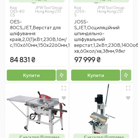
Код:
JPW Tool Group
Код:
JPW Tool Group
OES-80
Hong Kong LTD
JOSS-
Hong Kong LTD
CS
S
OES-
JOSS-
80CS,JET,Верстат для
S,JET,Осциляційний
шліфування
шпиндельно-
країв,2,0(1)кВт,230В,16м/
шліфувальний
с,110х610мм,150х2260мм,125мм,90˚,120кг
верстат,1,2кВт,230В,1400о
хв,60кол/хв,38мм,98кг
84 831 ₴
97 999 ₴
Купити
Купити
Є на складі (Відправка
Є на складі (Відправка