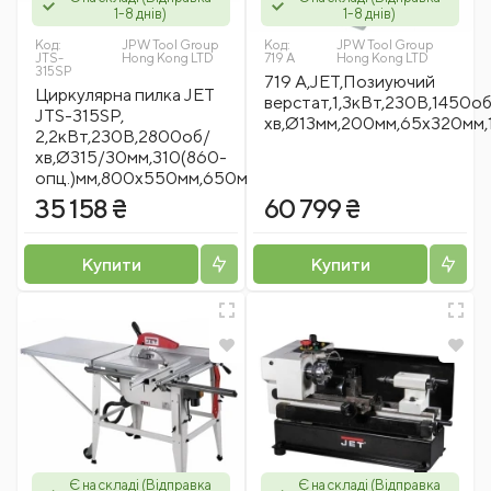
1-8 днів)
1-8 днів)
Код:
JPW Tool Group
Код:
JPW Tool Group
JTS-
Hong Kong LTD
719 A
Hong Kong LTD
315SP
719 A,JET,Позиуючий
Циркулярна пилка JET
верстат,1,3кВт,230В,1450о
JTS-315SP,
хв,Ø13мм,200мм,65х320мм,
2,2кВт,230В,2800об/
хв,Ø315/30мм,310(860-
опц.)мм,800х550мм,650мм,50кг
35 158 ₴
60 799 ₴
Купити
Купити
Є на складі (Відправка
Є на складі (Відправка