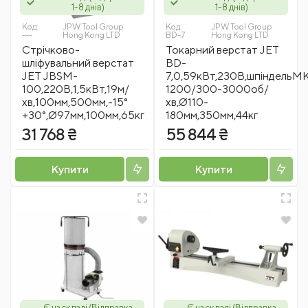
1-8 днів)
1-8 днів)
Код:
JPW Tool Group
Код:
JPW Tool Group
---
Hong Kong LTD
BD-7
Hong Kong LTD
Стрічково-
Токарний верстат JET
шліфувальний верстат
BD-
JET JBSM-
7,0,59кВт,230В,шпіндельМК
100,220В,1,5кВт,19м/
1200/300-3000об/
хв,100мм,500мм,-15°
хв,Ø110-
+30°,Ø97мм,100мм,65кг
180мм,350мм,44кг
31 768 ₴
55 844 ₴
Купити
Купити
Є на складі (Відправка
Є на складі (Відправка