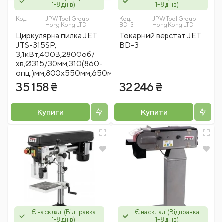
1-8 днів)
1-8 днів)
Код:
JPW Tool Group
Код:
JPW Tool Group
---
Hong Kong LTD
BD-3
Hong Kong LTD
Циркулярна пилка JET
Токарний верстат JET
JTS-315SP,
BD-3
3,1кВт,400В,2800об/
хв,Ø315/30мм,310(860-
опц.)мм,800х550мм,650мм,50кг
35 158 ₴
32 246 ₴
Купити
Купити
Є на складі (Відправка
Є на складі (Відправка
1-8 днів)
1-8 днів)