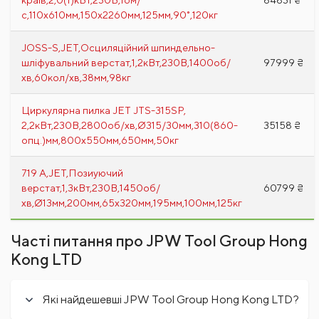
с,110х610мм,150х2260мм,125мм,90˚,120кг
JOSS-S,JET,Осциляційний шпиндельно-
шліфувальний верстат,1,2кВт,230В,1400об/
97999 ₴
хв,60кол/хв,38мм,98кг
Циркулярна пилка JET JTS-315SP,
2,2кВт,230В,2800об/хв,Ø315/30мм,310(860-
35158 ₴
опц.)мм,800х550мм,650мм,50кг
719 A,JET,Позиуючий
верстат,1,3кВт,230В,1450об/
60799 ₴
хв,Ø13мм,200мм,65х320мм,195мм,100мм,125кг
Часті питання про JPW Tool Group Hong
Kong LTD
Які найдешевші JPW Tool Group Hong Kong LTD?