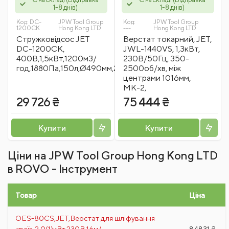
1-8 днів)
1-8 днів)
Код:
DC-
JPW Tool Group
Код:
JPW Tool Group
1200СК
Hong Kong LTD
---
Hong Kong LTD
Стружковідсос JET
Верстат токарний, JET,
DC-1200CK,
JWL-1440VS, 1,3кВт,
400В,1,5кВт,1200м3/
230В/50Гц, 350-
год,1880Па,150л,Ø490мм,2мкм,50кг
2500об/хв, між
центрами 1016мм,
МК-2,
29 726 ₴
75 444 ₴
Купити
Купити
Ціни на JPW Tool Group Hong Kong LTD
в ROVO - Інструмент
Товар
Ціна
OES-80CS,JET,Верстат для шліфування
країв,2,0(1)кВт,230В,16м/
84831 ₴