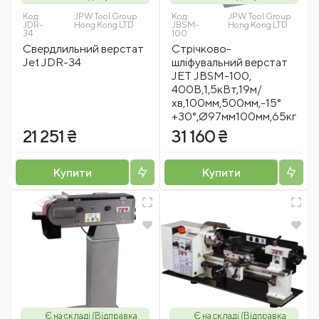
Код:
JPW Tool Group
Код:
JPW Tool Group
JDR-
Hong Kong LTD
JBSM-
Hong Kong LTD
34
100
Свердлильний верстат
Стрічково-
Jet JDR-34
шліфувальний верстат
JET JBSM-100,
400В,1,5кВт,19м/
хв,100мм,500мм,-15°
+30°,Ø97мм100мм,65кг
21 251 ₴
31 160 ₴
Купити
Купити
Є на складі (Відправка
Є на складі (Відправка