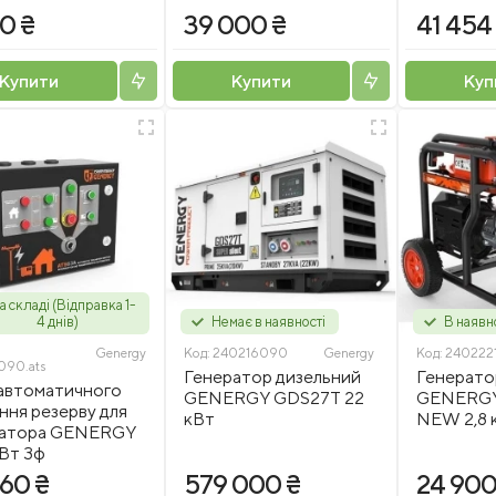
0 ₴
39 000 ₴
41 454
Купити
Купити
Куп
а складі (Відправка 1-
4 днів)
Немає в наявності
В наявн
Genergy
Код:
240216090
Genergy
Код:
240222
090.ats
Генератор дизельний
Генерато
автоматичного
GENERGY GDS27T 22
GENERG
ння резерву для
кВт
NEW 2,8 
ратора GENERGY
Вт 3ф
460 ₴
579 000 ₴
24 900