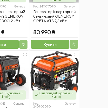
2090
Genergy
Код:
240017090
Genergy
р інверторний
Генератор інверторний
вий GENERGY
бензиновий GENERGY
2000i 2 кВт
CRETA ATS 7,2 кВт
 ₴
80 990 ₴
ити
Купити
аді (Відправка 1-
Є на складі (Відправка 1-
4 днів)
4 днів)
043
Genergy
Код:
Genergy
240902090