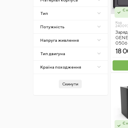
Videx
Є н
Favorit
Тип
Noname
Код:
24009
Nowa
Потужність
Заряд
Right Hausen
GENE
Напруга живлення
Polystar Abrasiv
0506 
18 0
Richmann (CORONA)
Тип двигуна
Vorel
S&R
Країна походження
YATO
Sprut
Скинути
Budmonster
Sigma
Grad
Титан Абразив
MASTER TOOL
Є н