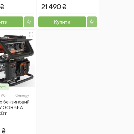
 ₴
21 490 ₴
ити
Купити
ості
190
Genergy
р бензиновий
Y GORBEA
кВт
 ₴