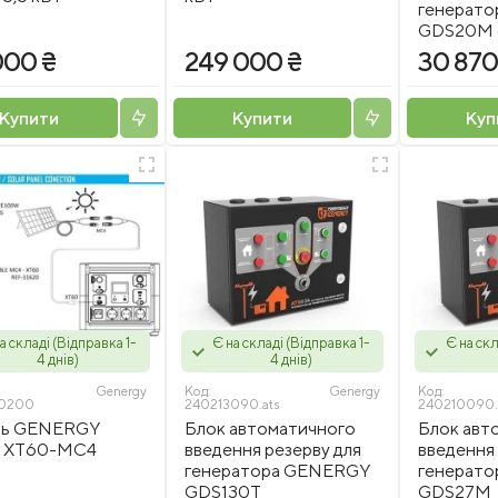
генерат
GDS20M 
000 ₴
249 000 ₴
30 870
Купити
Купити
Куп
а складі (Відправка 1-
Є на складі (Відправка 1-
Є на скл
4 днів)
4 днів)
Genergy
Код:
Genergy
Код:
0200
240213090.ats
240210090.
ль GENERGY
Блок автоматичного
Блок авт
 XT60-MC4
введення резерву для
введення 
генератора GENERGY
генерат
GDS130T
GDS27M