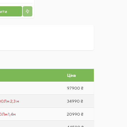
ити
Ціна
97900 ₴
0Лм 2,3 м
34990 ₴
Лм 1,4м
20990 ₴