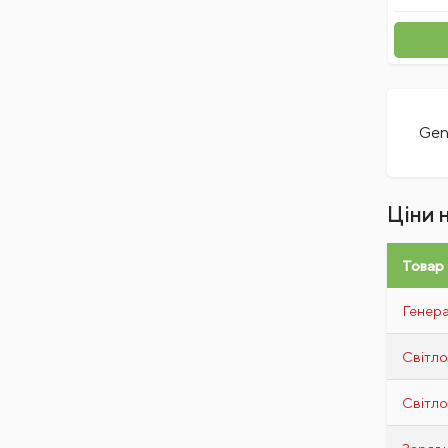
Tolsen
Genergy
Welding Dragon
Redfix
Mtx
Gen
Ingco
Triton Tools
Сибртех
Ціни 
Presto-PS
Сталь
Товар
Sparta
Генер
Prebena
Gartner
Світл
Fit
Colorado
Світл
Господар