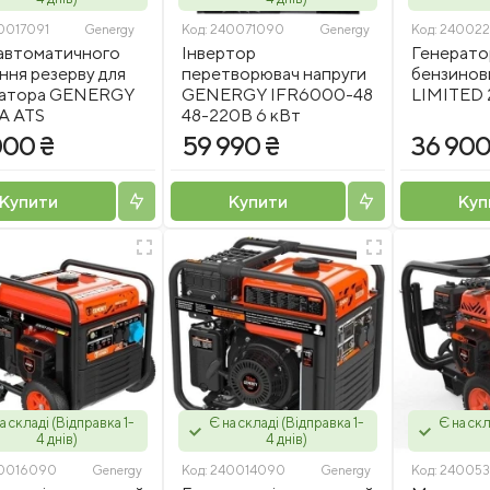
0017091
Genergy
Код:
240071090
Genergy
Код:
24002
автоматичного
Інвертор
Генерато
ння резерву для
перетворювач напруги
бензино
ратора GENERGY
GENERGY IFR6000-48
LIMITED 
A ATS
48-220В 6 кВт
000 ₴
59 990 ₴
36 900
Купити
Купити
Куп
а складі (Відправка 1-
Є на складі (Відправка 1-
Є на скл
4 днів)
4 днів)
0016090
Genergy
Код:
240014090
Genergy
Код:
240053