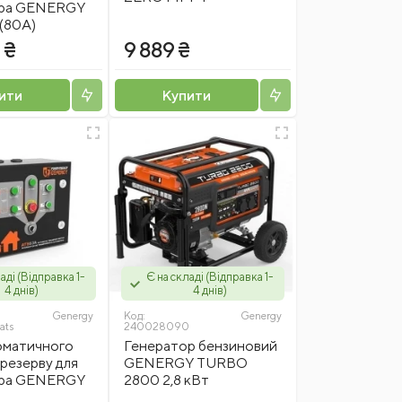
ора GENERGY
(80А)
 ₴
9 889 ₴
ити
Купити
аді (Відправка 1-
Є на складі (Відправка 1-
4 днів)
4 днів)
Genergy
Код:
Genergy
ats
240028090
оматичного
Генератор бензиновий
резерву для
GENERGY TURBO
ора GENERGY
2800 2,8 кВт