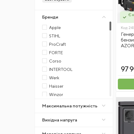
Є н
Бренди
Apple
Код:
24
Генер
STIHL
бенз
ProCraft
AZOR
FORTE
Corso
97 
INTERTOOL
Werk
Haisser
Winzor
Apro
Максимальна потужність
Grunhelm
Вихідна напруга
Hans
Vitol
Матеріал корпуса