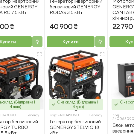
атор інверторний
Генератор інверторний
Мотопомп
иновий GENERGY
бензиновий GENERGY
GENERG
 RC 7,5 кВт
RODAS 3,5 кВт
CANTABRI
хімічної р
900 ₴
40 900 ₴
22 790
Купити
Купити
Куп
а складі (Відправка 1-
Є на складі (Відправка 1-
Є на скл
4 днів)
4 днів)
0047090
Genergy
Код:
240045090
Genergy
Код:
240063090.
атор бензиновий
Генератор бензиновий
Блок авт
RGY TURBO
GENERGY STELVIO 18
введення 
5,5 кВт
кВт