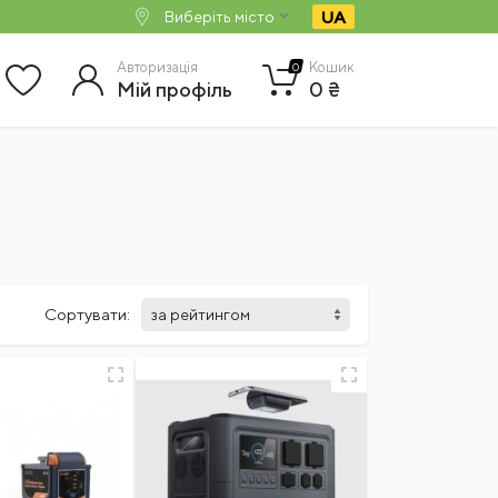
UA
Виберіть місто
Авторизація
Кошик
0
Мій профіль
0 ₴
Сортувати: