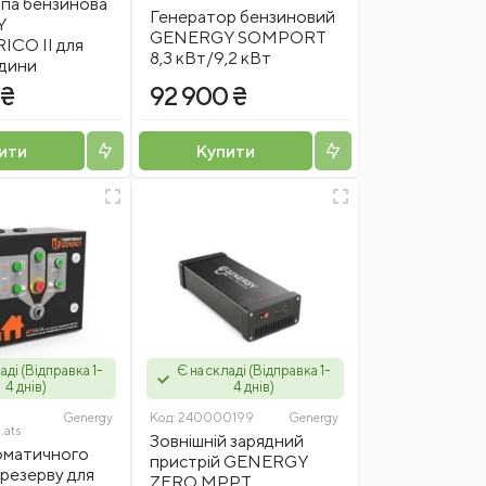
а бензинова
Генератор бензиновий
Y
GENERGY SOMPORT
CO II для
8,3 кВт/9,2 кВт
ідини
 ₴
92 900 ₴
ити
Купити
аді (Відправка 1-
Є на складі (Відправка 1-
4 днів)
4 днів)
Genergy
Код:
240000199
Genergy
ats
Зовнішній зарядний
оматичного
пристрій GENERGY
резерву для
ZERO MPPT