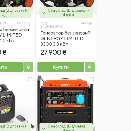
аді (Відправка 1-
Є на складі (Відправка 1-
4 днів)
4 днів)
7090
Genergy
Код:
Genergy
240086090
р бензиновий
Генератор бензиновий
 LIMITED
GENERGY LIMITED
4,5 кВт
3300 3,3 кВт
 ₴
27 900 ₴
ити
Купити
аді (Відправка 1-
Є на складі (Відправка 1-
4 днів)
4 днів)