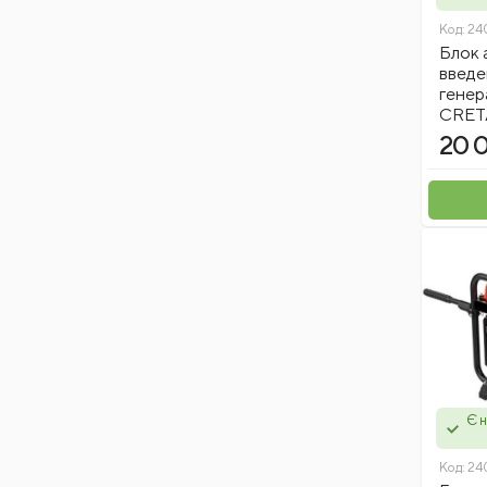
Horoz Electric
Код:
24
Vitals
Блок 
Pulso
введе
гене
Stark
CRET
Зенит Профи
20 
GP
Sekira
Sizam
Vita
Virok
Cmt
Neo
Westinghousе
Alloid
Є н
Technics
Кентавр
Код:
24