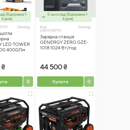
аді (Відправка 1-
Є на складі (Відправка 1-
4 днів)
4 днів)
7090
Genergy
Код:
Genergy
240094090
 щогла
Зарядна станція
орна
GENERGY ZERO GZE-
Y LED TOWER
1018 1024 Вт/год
100 4000Лм
 ₴
44 500 ₴
ити
Купити