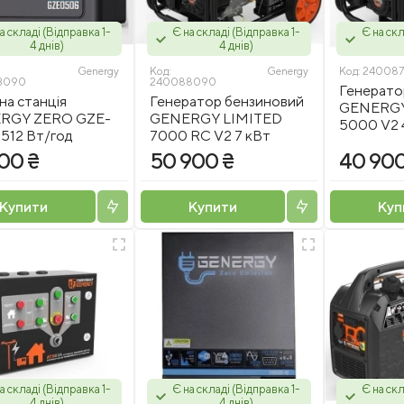
а складі (Відправка 1-
Є на складі (Відправка 1-
Є на скл
4 днів)
4 днів)
Genergy
Код:
Genergy
Код:
24008
3090
240088090
Генерато
на станція
Генератор бензиновий
GENERGY
RGY ZERO GZE-
GENERGY LIMITED
5000 V2 
512 Вт/год
7000 RC V2 7 кВт
00 ₴
50 900 ₴
40 900
Купити
Купити
Куп
а складі (Відправка 1-
Є на складі (Відправка 1-
Є на скл
4 днів)
4 днів)