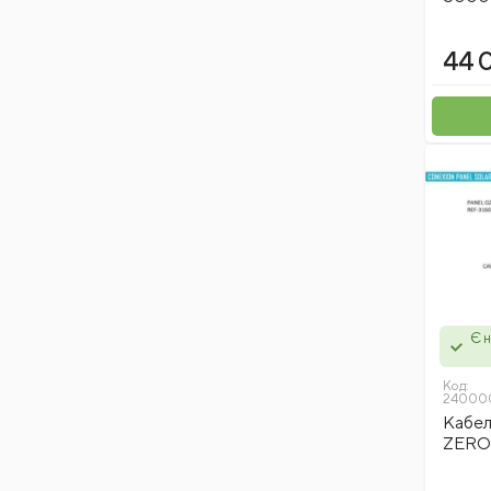
Ultra
Juco
44 
Voin
Oregon
Proxxon
Зенит
Verano
Kapro
Spitce
Tekhmann
Granite
Є н
Kwb
Vorhut
Код:
24000
LogicPower
Кабе
Utool
ZERO
Distar