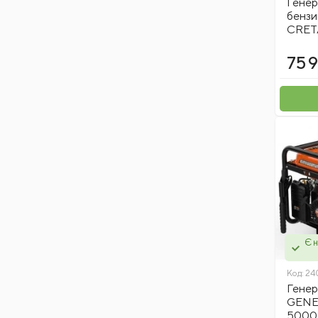
Генер
Hauer
бенз
Jasic
CRETA
Palisad
75 
Mungo
Kubala
Konner
Stanley
Milwaukee
3M
Topex
WeCut
Атака
Є н
EnerSol
Sequoia
Код:
24
Graphite
Генер
GENE
DeWALT
5000 