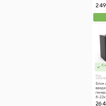
Worcraft
2 49
BLACK+DECKER
Groz
Vulkan
Einhell
Stabila
Mechanic
King Tony
Mächtz
Protester
Є н
Nivel System
Scheppach
Код:
240214
Mpt
Блок 
введе
Magnum
гене
NewGeneration
8-22к
Qbrick System
26 