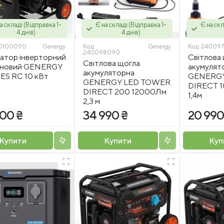
а складі (Відправка 1-
Є на складі (Відправка 1-
Є на скл
4 днів)
4 днів)
0100090
Genergy
Код:
Genergy
Код:
24009
240098090
атор інверторний
Світлова
Світлова щогла
иновий GENERGY
акумулят
акумуляторна
ES RC 10 кВт
GENERG
GENERGY LED TOWER
DIRECT 
DIRECT 200 12000Лм
1,4м
2,3 м
900 ₴
34 990 ₴
20 990
Купити
Купити
Куп