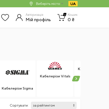
UA
Виберіть місто
Авторизація
Кошик
0
Мій профіль
0 ₴
Кабелерізи Stark
Кабелерізи Vitals
Кабелерізи Sigma
Сортувати: