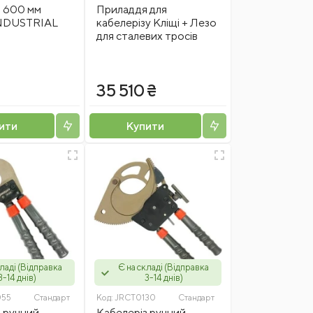
з 600 мм
Приладдя для
NDUSTRIAL
кабелерізу Кліщі + Лезо
для сталевих тросів
35 510 ₴
ити
Купити
кладі (Відправка
Є на складі (Відправка
3-14 днів)
3-14 днів)
055
Стандарт
Код:
JRCT0130
Стандарт
 ручний
Кабелеріз ручний