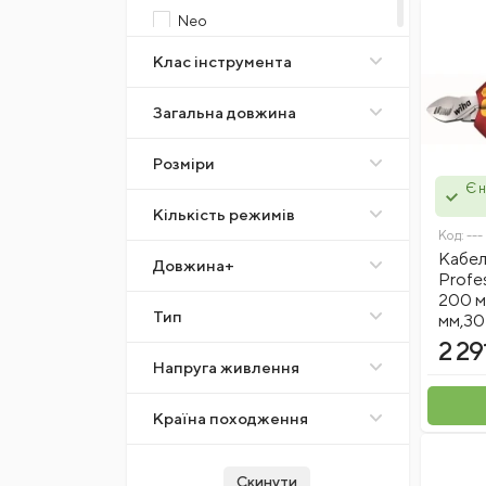
Neo
Stanley
Клас інструмента
Milwaukee
Загальна довжина
Tolsen
Ingco
Розміри
Toptul
Є н
Стандарт
Кількість режимів
KNIPEX
Код:
---
Кабел
HOEGERT
Довжина+
Profes
200 м
Тип
мм,30
2 29
Напруга живлення
Країна походження
Скинути