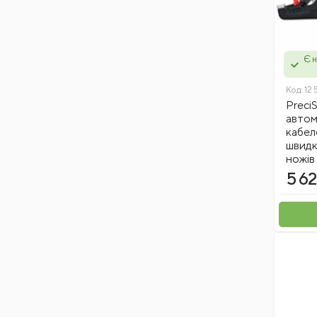
Є н
Код:
12 
PreciS
автом
кабел
швидк
ножів 
5 62