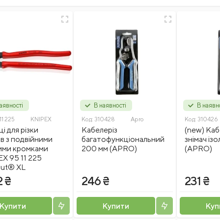
аявності
В наявності
В наявн
11 225
KNIPEX
Код:
310428
Apro
Код:
310426
і для різки
Кабелеріз
(new) Каб
ів з подвійними
багатофункціональний
знімач ізо
ими кромками
200 мм (APRO)
(APRO)
X 95 11 225
ut® XL
2 ₴
246 ₴
231 ₴
Купити
Купити
Куп