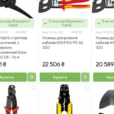
а складі (Відправка 1-
Є на складі (Відправка 1-
Є на скл
4 днів)
4 днів)
52 195
KNIPEX
Код:
95 36 320
KNIPEX
Код:
95 32 3
trip16 стріппер
Ножиці для різання
Ножиці дл
атичний, з
кабелів KNIPEX 95 36
кабелів K
ерізом,
320
320
озмінний блок
0.08 - 16 м
1 ₴
22 506 ₴
20 589
Купити
Купити
Куп