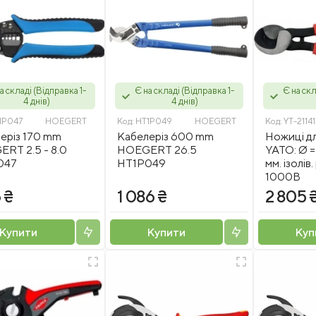
а складі (Відправка 1-
Є на складі (Відправка 1-
Є на скл
4 днів)
4 днів)
1P047
HOEGERT
Код:
HT1P049
HOEGERT
Код:
YT-21141
еріз 170 mm
Кабелеріз 600 mm
Ножиці д
RT 2.5 - 8.0
HOEGERT 26.5
YATO: Ø = 
047
HT1P049
мм. ізолів
1000В
6 ₴
1 086 ₴
2 805 
Купити
Купити
Куп