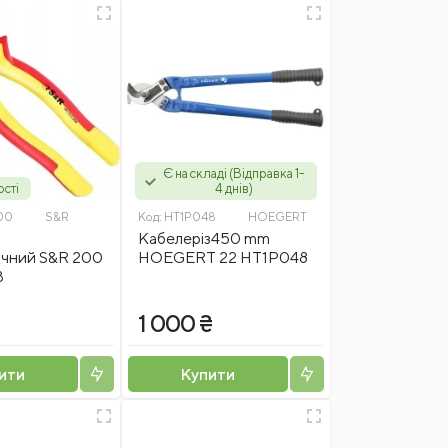
Є на складі (Відправка 1-
ості
4 днів)
00
S&R
Код:
HT1P048
HOEGERT
з
Кабелеріз450 mm
ичний S&R 200
HOEGERT 22 HT1P048
В
1 000 ₴
ити
Купити