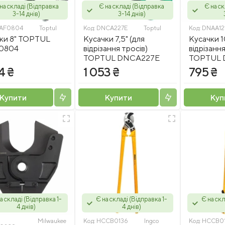
на складі (Відправка
Є на складі (Відправка
Є на с
3-14 днів)
3-14 днів)
AF0804
Toptul
Код:
DNCA227E
Toptul
Код:
DNAA12
ки 8" TOPTUL
Кусачки 7,5" (для
Кусачки 1
0804
відрізання тросів)
відрізанн
TOPTUL DNCA227E
TOPTUL 
4 ₴
1 053 ₴
795 ₴
Купити
Купити
Куп
а складі (Відправка 1-
Є на складі (Відправка 1-
Є на скл
4 днів)
4 днів)
Milwaukee
Код:
HCCB0136
Ingco
Код:
HCCB0