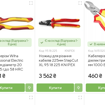
а складі (Відправка 1-
Є на складі (Відправка 1-
8 днів)
4 днів)
В наявн
Код:
95 18 225
KNIPEX
Код:
1615132
ерізи Wiha
Ножиці для різання
Кабелері
sional Electric
кабелів 225мм StepCut
діелектр
м,діаметр 20
XL 95 18 225 KNIPEX
мм 1000 
5 г,до 58 HRC
1 ₴
3 562 ₴
460 ₴
Купити
Купити
Куп