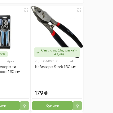
Є на складі (Відправка 1-
ості
4 днів)
Apro
Код:
504400150
Stark
елеріз та
Кабелеріз Stark 150 мм
ляції 180 мм
179 ₴
ити
Купити