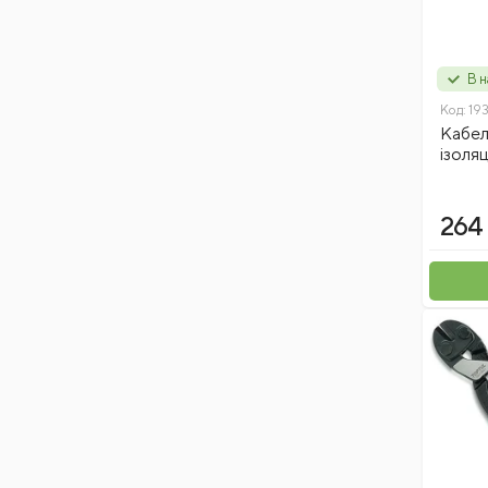
В н
Код:
19
Кабеле
ізоляц
264