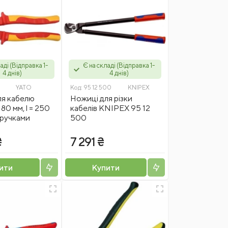
аді (Відправка 1-
Є на складі (Відправка 1-
4 днів)
4 днів)
YATO
Код:
95 12 500
KNIPEX
ля кабелю
Ножиці для різки
80 мм, l = 250
кабелів KNIPEX 95 12
. ручками
500
₴
7 291 ₴
ити
Купити