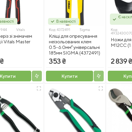
Є на скл
аявності
В наявності
3944
Vitals
Код:
4372491
Sigma
Код:
493243007
різ зі знімачем
Кліщі для опресування
Ножи для
ії Vitals Master
неізольованих клем
M12CC (1 
0.5-6.0мм² універсальні
185мм SIGMA (4372491)
 ₴
353 ₴
2 839 
Купити
Купити
Куп