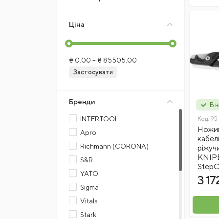
Ціна
₴
0.00
– ₴
85505.00
Застосувати
Бренди
В н
INTERTOOL
Код:
95 
Ножиц
Apro
кабел
Richmann (CORONA)
ріжуч
KNIPE
S&R
StepC
YATO
3 17
Sigma
Vitals
Stark