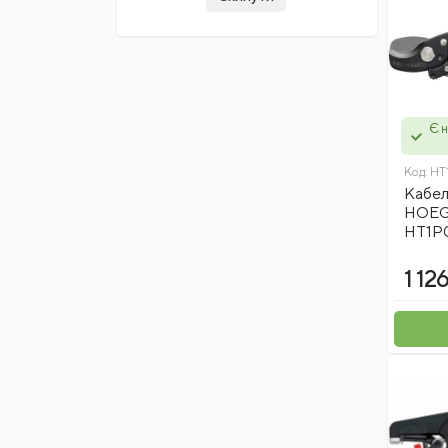
Є н
Код:
HT
Кабел
HOEGE
HT1P
1 12