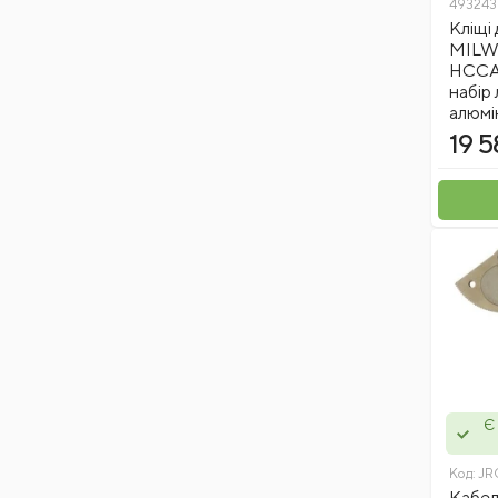
49324
Кліщі
MILW
HCCA
набір 
алюмі
19 5
Є 
Код:
JR
Кабел