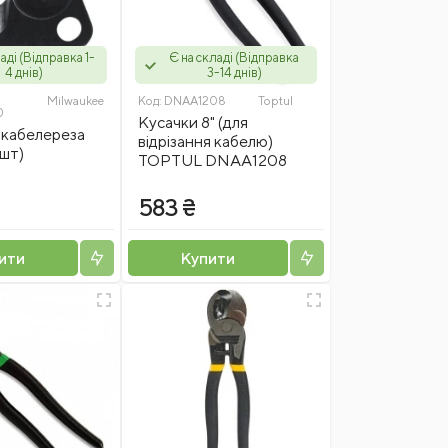
аді (Відправка 1-
Є на складі (Відправка
4 днів)
3-14 днів)
Milwaukee
Код:
DNAA1208
Toptul
0
Кусачки 8" (для
 кабелереза
відрізання кабелю)
шт)
TOPTUL DNAA1208
₴
583 ₴
ити
Купити