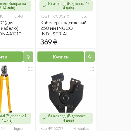
кладі (Відправка
Є на складі (Відправка 1-
3-14 днів)
4 днів)
10
Toptul
Код:
HHCCB0210
Ingco
0" (для
Кабелеріз підсилений
я кабелю)
250 мм INGCO
DNAA1210
INDUSTRIAL
369 ₴
ити
Купити
аді (Відправка 1-
Є на складі (Відправка 1-
4 днів)
4 днів)
124
Ingco
Код:
49162777
Milwaukee