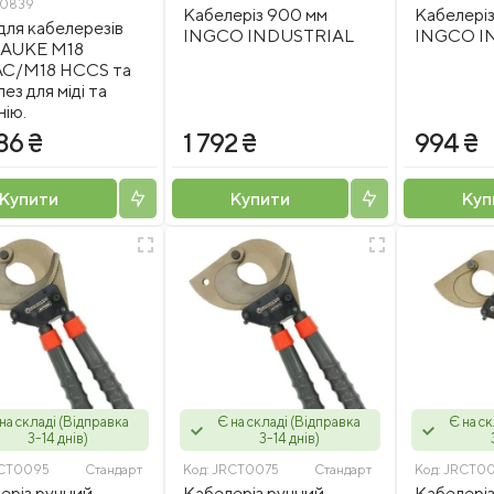
30839
Кабелеріз 900 мм
Кабелері
 для кабелерезів
INGCO INDUSTRIAL
INGCO I
AUKE M18
C/M18 HCCS та
лез для міді та
нію.
86 ₴
1 792 ₴
994 ₴
Купити
Купити
Куп
на складі (Відправка
Є на складі (Відправка
Є на с
3-14 днів)
3-14 днів)
CT0095
Стандарт
Код:
JRCT0075
Стандарт
Код:
JRCT0
еріз ручний
Кабелеріз ручний
Кабелеріз