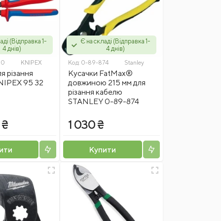
аді (Відправка 1-
Є на складі (Відправка 1-
4 днів)
4 днів)
20
KNIPEX
Код:
0-89-874
Stanley
я різання
Кусачки FatMax®
NIPEX 95 32
довжиною 215 мм для
різання кабелю
STANLEY 0-89-874
 ₴
1 030 ₴
ити
Купити