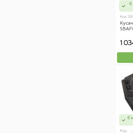
Є 
Код:
SB
Кусач
SBAF
1 03
Є н
Код: