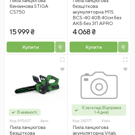
Пила ланцюгова
Пила ланцюгова
бензинова STIGA
безщіткова
CS750
акумуляторна M1S
BCS-40 40В 40см без
АКБ без ЗП APRO
15 999 ₴
4 068 ₴
Купити
Купити
Є на складі (Відправка
В наявності
1-4 днів)
Код:
895637
Apro
Код:
242177
Vitals
Пила ланцюгова
Пила ланцюгова
безщіткова
акумуляторна Vitals