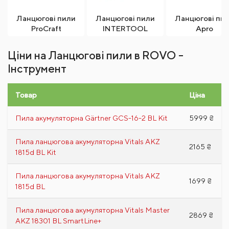
Ланцюгові пили
Ланцюгові пили
Ланцюгові пи
ProCraft
INTERTOOL
Apro
Ціни на Ланцюгові пили в ROVO -
Інструмент
Товар
Ціна
Пила акумуляторна Gärtner GCS-16-2 BL Kit
5999 ₴
Пила ланцюгова акумуляторна Vitals AKZ
2165 ₴
1815d BL Kit
Пила ланцюгова акумуляторна Vitals AKZ
1699 ₴
1815d BL
Пила ланцюгова акумуляторна Vitals Master
2869 ₴
AKZ 18301 BL SmartLine+