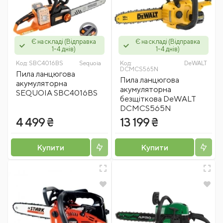
Є на складі (Відправка
Є на складі (Відправка
1-4 днів)
1-4 днів)
Код:
SBC4016BS
Sequoia
Код:
DeWALT
DCMCS565N
Пила ланцюгова
Пила ланцюгова
акумуляторна
акумуляторна
SEQUOIA SBC4016BS
безщіткова DeWALT
DCMCS565N
4 499 ₴
13 199 ₴
Купити
Купити