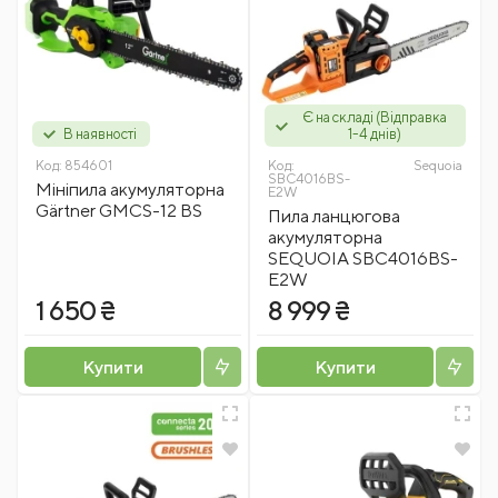
Є на складі (Відправка
В наявності
1-4 днів)
Код:
854601
Код:
Sequoia
SBC4016BS-
Мініпила акумуляторна
E2W
Gärtner GMCS-12 BS
Пила ланцюгова
акумуляторна
SEQUOIA SBC4016BS-
E2W
1 650 ₴
8 999 ₴
Купити
Купити