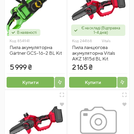
Є на складі (Відправка
В наявності
1-4 днів)
Код:
854941
Код:
244168
Vitals
Пила акумуляторна
Пила ланцюгова
Gärtner GCS-16-2 BL Kit
акумуляторна Vitals
AKZ 1815d BL Kit
5 999 ₴
2 165 ₴
Купити
Купити