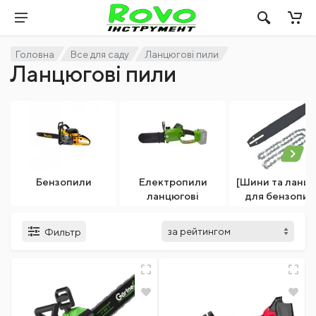
Головна
Все для саду
Ланцюгові пили
Ланцюгові пили
Бензопили
Електропили
[Шини та ланц
ланцюгові
для бензопил
Фильтр