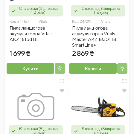
Є на складі (Відправка
Є на складі (Відправка
1-4 днів)
1-4 днів)
Код:
244167
Vitals
Код:
247219
Vitals
Пила ланцюгова
Пила ланцюгова
акумуляторна Vitals
акумуляторна Vitals
AKZ 1815d BL
Master AKZ 18301 BL
SmartLine+
1 699 ₴
2 869 ₴
Купити
Купити
Є на складі (Відправка
Є на складі (Відправка
1-4 днів)
1-4 днів)