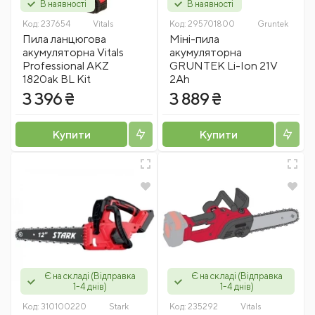
В наявності
В наявності
Код:
237654
Vitals
Код:
295701800
Gruntek
Пила ланцюгова
Міні-пила
акумуляторна Vitals
акумуляторна
Professional AKZ
GRUNTEK Li-Ion 21V
1820ak BL Kit
2Ah
3 396 ₴
3 889 ₴
Купити
Купити
Є на складі (Відправка
Є на складі (Відправка
1-4 днів)
1-4 днів)
Код:
310100220
Stark
Код:
235292
Vitals