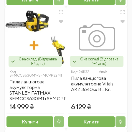
Є на складі (Відправка
Є на складі (Відправка
1-4 днів)
1-4 днів)
Код:
Код:
Stanley
241132
Vitals
SFMCCS630M1+SFMCPP32M1
Fatmax
Пила ланцюгова
Пила ланцюгова
акумуляторна Vitals
акумуляторна
AKZ 3640sx BL Kit
STANLEY FATMAX
SFMCCS630M1+SFMCPP32M1
14 999 ₴
6 129 ₴
Купити
Купити