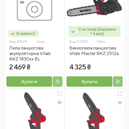
Є на складі (Відправка
В наявності
1-4 днів)
Код:
241129
Vitals
Код:
237011
Vitals
Пила ланцюгова
Бензопила ланцюгова
акумуляторна Vitals
Vitals Master BKZ 2512a
AKZ 1830sx BL
2 469 ₴
4 325 ₴
Купити
Купити