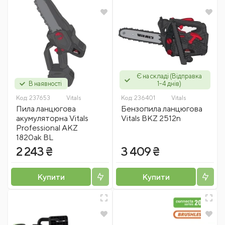
Є на складі (Відправка
В наявності
1-4 днів)
Код:
237653
Vitals
Код:
236401
Vitals
Пила ланцюгова
Бензопила ланцюгова
акумуляторна Vitals
Vitals BKZ 2512n
Professional AKZ
1820ak BL
2 243 ₴
3 409 ₴
Купити
Купити