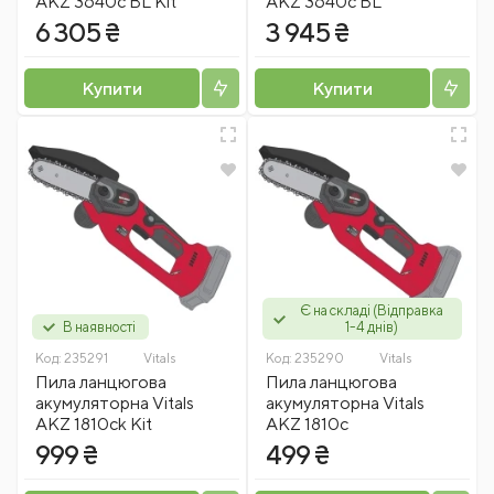
AKZ 3640c BL Kit
AKZ 3640c BL
6 305 ₴
3 945 ₴
Купити
Купити
Є на складі (Відправка
В наявності
1-4 днів)
Код:
235291
Vitals
Код:
235290
Vitals
Пила ланцюгова
Пила ланцюгова
акумуляторна Vitals
акумуляторна Vitals
AKZ 1810ck Kit
AKZ 1810c
999 ₴
499 ₴