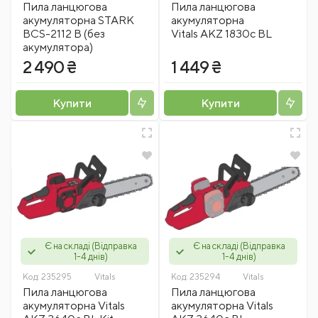
Пила ланцюгова
Пила ланцюгова
акумуляторна STARK
акумуляторна
BCS-2112 B (без
Vitals AKZ 1830c BL
акумулятора)
2 490 ₴
1 449 ₴
Купити
Купити
Є на складі (Відправка
Є на складі (Відправка
1-4 днів)
1-4 днів)
Код:
235295
Vitals
Код:
235294
Vitals
Пила ланцюгова
Пила ланцюгова
акумуляторна Vitals
акумуляторна Vitals