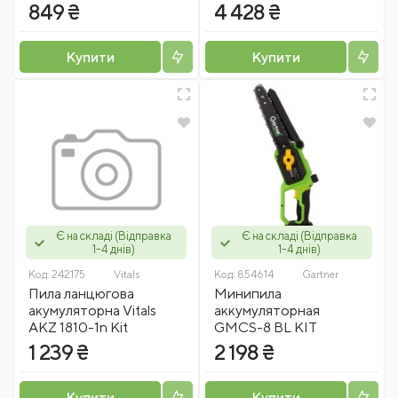
849 ₴
4 428 ₴
Купити
Купити
Є на складі (Відправка
Є на складі (Відправка
1-4 днів)
1-4 днів)
Код:
242175
Vitals
Код:
854614
Gartner
Пила ланцюгова
Минипила
акумуляторна Vitals
аккумуляторная
AKZ 1810-1n Kit
GMCS-8 BL KIT
1 239 ₴
2 198 ₴
Купити
Купити