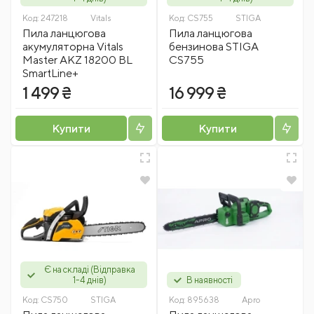
Код:
247218
Vitals
Код:
CS755
STIGA
Пила ланцюгова
Пила ланцюгова
акумуляторна Vitals
бензинова STIGA
Master AKZ 18200 BL
CS755
SmartLine+
1 499 ₴
16 999 ₴
Купити
Купити
Є на складі (Відправка
1-4 днів)
В наявності
Код:
CS750
STIGA
Код:
895638
Apro