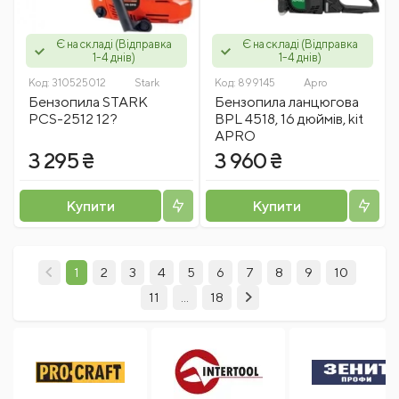
Є на складі (Відправка
Є на складі (Відправка
1-4 днів)
1-4 днів)
Код:
310525012
Stark
Код:
899145
Apro
Бензопила STARK
Бензопила ланцюгова
PCS-2512 12?
BPL 4518, 16 дюймів, kit
APRO
3 295 ₴
3 960 ₴
Купити
Купити
1
2
3
4
5
6
7
8
9
10
11
...
18