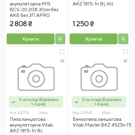
акумуляторна M1S
AKZ 1815-1n BL Kit
BCS-20 20В 30см без
АКБ без ЗП APRO
2 808 ₴
1 250 ₴
Купити
Купити
Є на складі (Відправка
Є на складі (Відправка
1-4 днів)
1-4 днів)
Код:
242176
Vitals
Код:
243541
Vitals
Пила ланцюгова
Бензопила ланцюгова
акумуляторна Vitals
Vitals Master BKZ 4525n 15
AKZ 1815-1n BL