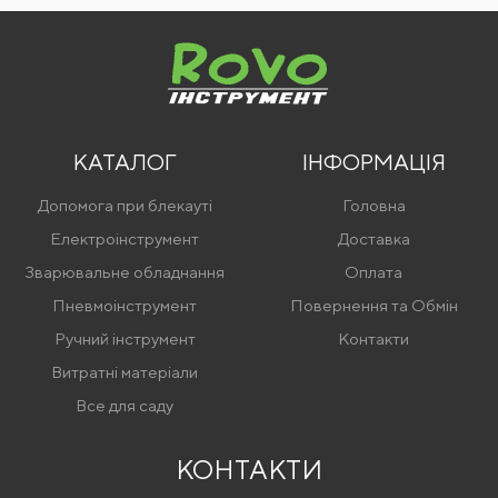
Написати відгук
Ім'я
КАТАЛОГ
ІНФОРМАЦІЯ
Відгуки
Допомога при блекауті
Головна
Електроінструмент
Доставка
Зварювальне обладнання
Оплата
Пневмоінструмент
Повернення та Обмін
Ручний інструмент
Контакти
Витратні матеріали
Введіть капчу
Все для саду
КОНТАКТИ
Я згоден на
обробку персональних даних