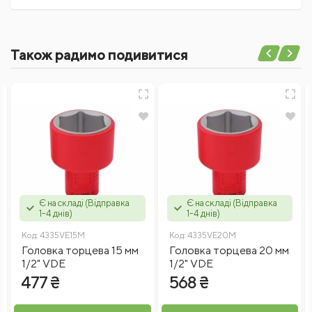
Поки немає коментарів
ВИД РОЗМІРНОСТІ
метричний
Також радимо подивитися
МАРКА СТАЛИ+
Написати відгук
CR-V
РОЗМІРИ
8
Ім'я
КАТЕГОРІЯ ТОВАРІВ 1
Ручной инструмент
Торцевые головки
Відгуки
ДІЕЛЕКТРИЧНЕ ПОКРИТТЯ
Так
_АРТИКУЛ
Є на складі (Відправка
Є на складі (Відправка
1-4 днів)
1-4 днів)
4035VE08
Код:
4335VE15M
Код:
4335VE20M
ТИП КРІПЛЕННЯ
Головка торцева 15 мм
Головка торцева 20 мм
1/2"
1/2" VDE
1/2" VDE
ВИРОБНИК
477 ₴
568 ₴
Введіть капчу
KING TONY