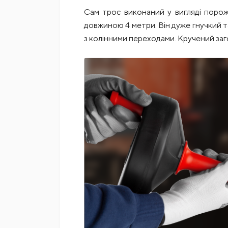
Сам трос виконаний у вигляді порожн
довжиною 4 метри. Він дуже гнучкий та
з колінними переходами. Кручений заг