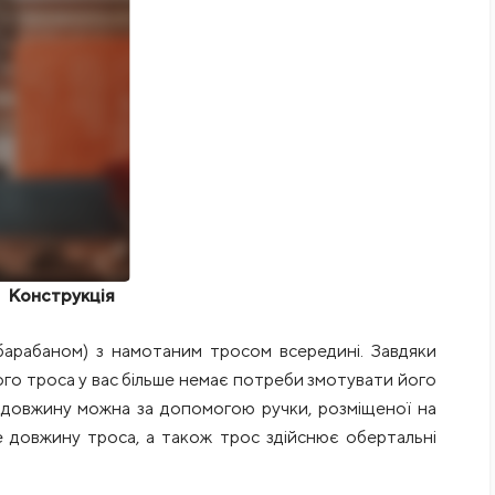
Конструкція
барабаном) з намотаним тросом всередині. Завдяки
го троса у вас більше немає потреби змотувати його
 довжину можна за допомогою ручки, розміщеної на
те довжину троса, а також трос здійснює обертальні