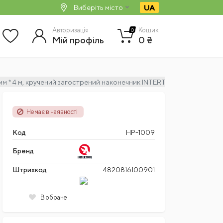
UA
Виберіть місто
Авторизація
Кошик
0
Мій профіль
0 ₴
 мм * 4 м, кручений загострений наконечник INTERTOOL HP-1009
Немає в наявності
Код
HP-1009
Бренд
Штрихкод
4820816100901
В обране