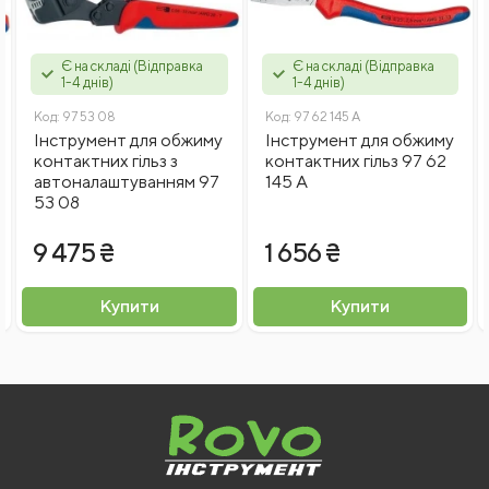
Відгуки
МАТЕРІАЛ РУКОЯТКИ
Двокомпонентна
Є на складі (Відправка
Є на складі (Відправка
1-4 днів)
1-4 днів)
ВИРОБНИК
KNIPEX
Код:
97 53 08
Код:
97 62 145 A
Інструмент для обжиму
Інструмент для обжиму
контактних гільз з
контактних гільз 97 62
автоналаштуванням 97
145 A
Введіть капчу
53 08
9 475 ₴
1 656 ₴
Я згоден на
обробку персональних даних
Купити
Купити
Відправити відгук