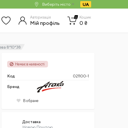
UA
Виберіть місто
Авторизація
Кошик
0
Мій профіль
0 ₴
ева 8*10*38
Немає в наявності
Код
021100-1
Бренд
В обране
Доставка
Новою Поштою