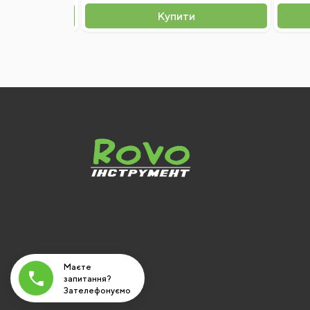
и
Купити
Маєте
запитання?
Зателефонуємо
вам!