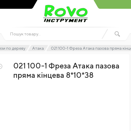
зи по дереву
Атака
021 100-1 Фреза Атака пазова пряма кінц
021 100-1 Фреза Атака пазова
пряма кінцева 8*10*38