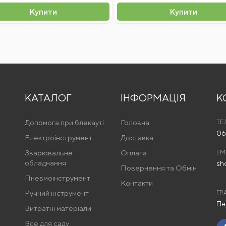
Купити
Купити
КАТАЛОГ
ІНФОРМАЦІЯ
К
Допомога при блекауті
Головна
ТЕ
06
Електроінструмент
Доставка
Зварювальне
Оплата
EM
обладнання
sh
Повернення та Обмін
Пневмоінструмент
Контакти
Ручний інструмент
ГР
Пн
Витратні матеріали
Все для саду