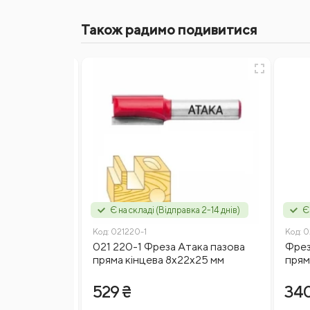
Також радимо подивитися
Відгуки
Введіть капчу
Я згоден на
обробку персональних даних
а 1-5 дня)
Є на складі (Відправка 2-14 днів)
Є
Код:
021220-1
Код:
0
Відправити відгук
ма №1003
021 220-1 Фреза Атака пазова
Фрез
-300
пряма кінцева 8х22х25 мм
прям
529 ₴
340