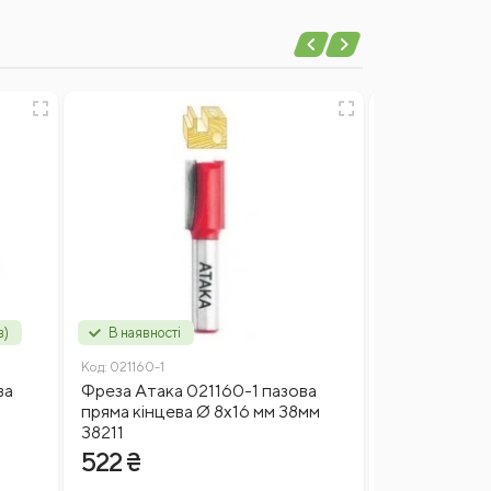
в)
В наявності
В наявності
Код:
021160-1
Код:
022180
ва
Фреза Атака 021160-1 пазова
Фреза Атака
пряма кінцева Ø 8х16 мм 38мм
пряма кінцев
38211
522 ₴
260 ₴