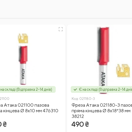
 на складі (Відправка 2-14 днів)
Є на складі (Відправка 2-14 дні
21100
Код:
021180-3
а Атака 021100 пазова
Фреза Атака 021180-3 пазо
а кінцева Ø 8х10 мм 476310
пряма кінцева Ø 8х18*38 мм
38212
 ₴
490 ₴