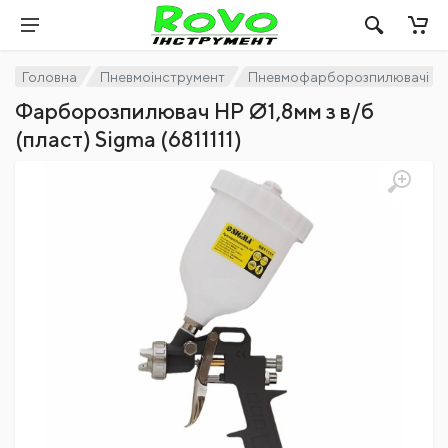
Головна
Пневмоінструмент
Пневмофарборозпилювачі
Фарборозпилювач HP Ø1,8мм з в/б
(пласт) Sigma (6811111)