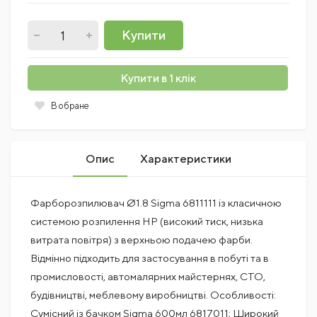
Купити
Купити в 1 клік
В обране
Опис
Характеристики
Фарборозпилювач Ø1.8 Sigma 6811111 із класичною
системою розпилення HP (високий тиск, низька
витрата повітря) з верхньою подачею фарби.
Відмінно підходить для застосування в побуті та в
промисловості, автомалярних майстернях, СТО,
будівництві, меблевому виробництві. Особливості:
Сумісний із бачком Sigma 600мл 6817011; Широкий