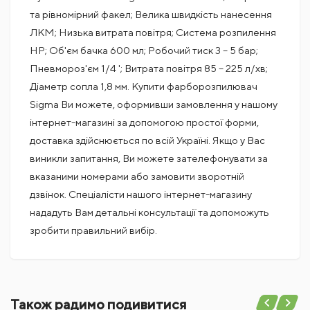
та рівномірний факел; Велика швидкість нанесення
ЛКМ; Низька витрата повітря; Система розпилення
HP; Об'єм бачка 600 мл; Робочий тиск 3 – 5 бар;
Пневмороз'єм 1/4 '; Витрата повітря 85 – 225 л/хв;
Діаметр сопла 1,8 мм. Купити фарборозпилювач
Sigma Ви можете, оформивши замовлення у нашому
інтернет-магазині за допомогою простої форми,
доставка здійснюється по всій Україні. Якщо у Вас
виникли запитання, Ви можете зателефонувати за
вказаними номерами або замовити зворотній
дзвінок. Спеціалісти нашого інтернет-магазину
нададуть Вам детальні консультації та допоможуть
зробити правильний вибір.
Поки немає коментарів
РОЗТАШУВАННЯ БАЧКА
верхнє розташування
Також радимо подивитися
МАТЕРІАЛ БАКА