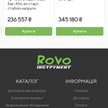
бак-45л, ел.старт,
стабіліз.напруги
Я згоден на
обробку персональних даних
236 557 ₴
345 180 ₴
Відправити відгук
Купити
Купити
КАТАЛОГ
ІНФОРМАЦІЯ
Допомога при блекауті
Головна
Електроінструмент
Доставка
Зварювальне обладнання
Оплата