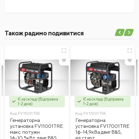
Поки немає коментарів
Також радимо подивитися
Написати відгук
Ім'я
Відгуки
Є на складі (Відправка
Є на складі (Відправка
1-2 днів)
1-2 днів)
Код:
FV 11001 TRE
Код:
FV 17001 TRE
Генераторна
Генераторна
установка FV11001TRE
установка FV17001TRE
макс. потужн.
1ф-14,9кВа двиг.B&S,
Введіть капчу
1ф-10,5кВт, двиг.B&S,
ел.старт