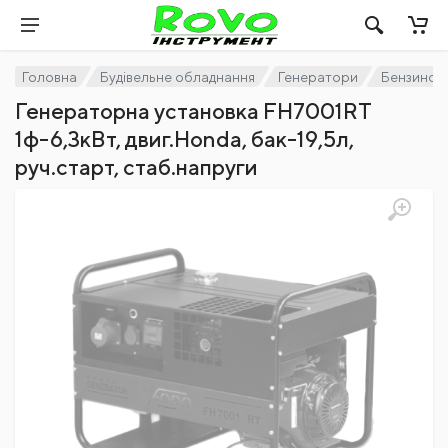
Головна
Будівельне обладнання
Генератори
Бензинов
Генераторна установка FH7001RT
1ф-6,3кВт, двиг.Honda, бак-19,5л,
руч.старт, стаб.напруги