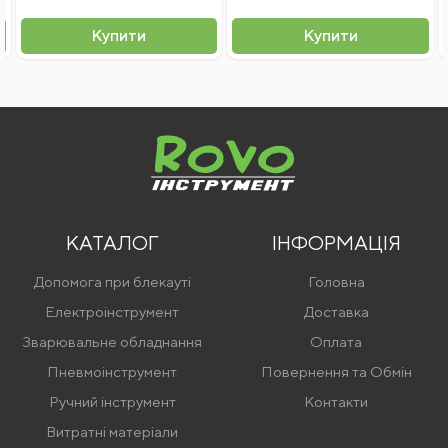
Я згоден на
обробку персональних даних
Купити
Купити
Відправити відгук
КАТАЛОГ
ІНФОРМАЦІЯ
Допомога при блекауті
Головна
Електроінструмент
Доставка
Зварювальне обладнання
Оплата
Пневмоінструмент
Повернення та Обмін
Ручний інструмент
Контакти
Витратні матеріали