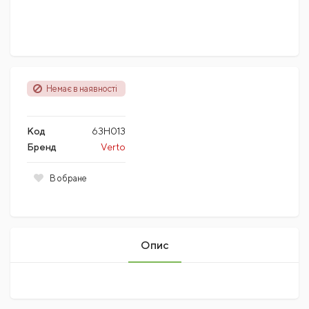
Немає в наявності
Код
63H013
Бренд
Verto
В обране
Опис
Поки немає коментарів