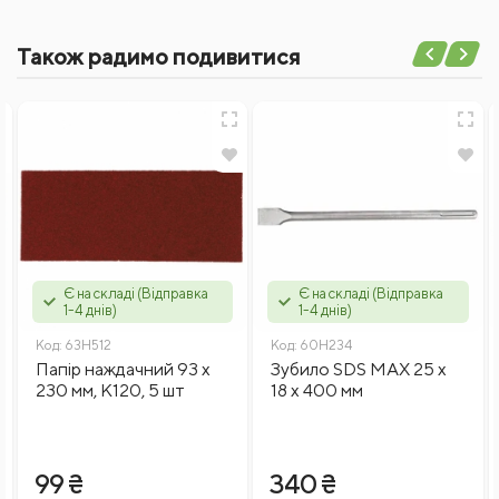
Також радимо подивитися
Написати відгук
Ім'я
Відгуки
Є на складі (Відправка
Є на складі (Відправка
1-4 днів)
1-4 днів)
Код:
63H512
Код:
60H234
Папір наждачний 93 x
Зубило SDS MAX 25 x
230 мм, K120, 5 шт
18 x 400 мм
Введіть капчу
99 ₴
340 ₴