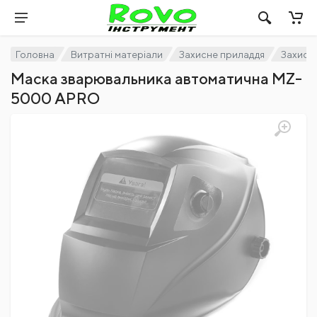
Головна
Витратні матеріали
Захисне приладдя
Захист 
Маска зварювальника автоматична MZ-
5000 APRO