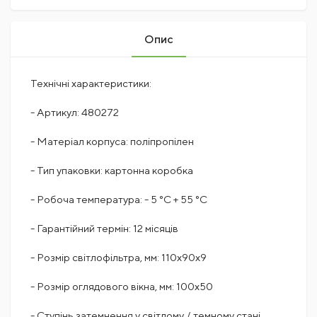
Опис
Технічні характеристики:
- Артикул: 480272
- Матеріал корпуса: поліпропілен
- Тип упаковки: картонна коробка
- Робоча температура: - 5 °С + 55 °С
- Гарантійний термін: 12 місяців
- Розмір світлофільтра, мм: 110х90х9
- Розмір оглядового вікна, мм: 100х50
- Ступінь затемнення у світлому / темному стані,