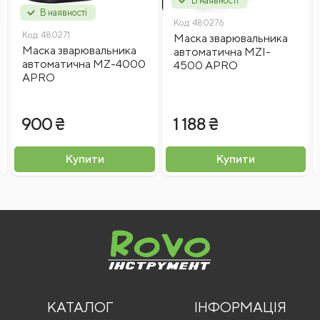
В наявності
В наявності
Код:
480276
Код:
480271
Маска зварювальника
Маска зварювальника
автоматична MZI-
автоматична MZ-4000
4500 APRO
APRO
Введіть капчу
900 ₴
1 188 ₴
Я згоден на
обробку персональних даних
Купити
Купити
Відправити відгук
КАТАЛОГ
ІНФОРМАЦІЯ