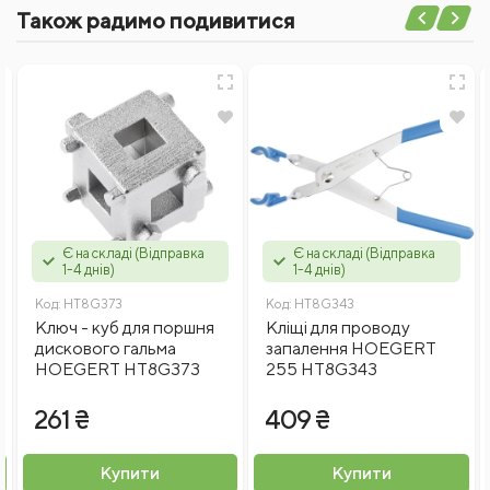
Також радимо подивитися
Написати відгук
Ім'я
Відгуки
Є на складі (Відправка
Є на складі (Відправка
1-4 днів)
1-4 днів)
Код:
HT8G373
Код:
HT8G343
Ключ - куб для поршня
Кліщі для проводу
дискового гальма
запалення HOEGERT
HOEGERT HT8G373
255 HT8G343
Введіть капчу
261 ₴
409 ₴
Я згоден на
обробку персональних даних
Купити
Купити