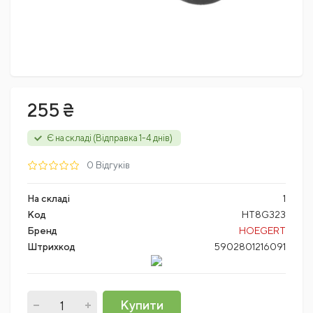
255 ₴
Є на складі (Відправка 1-4 днів)
0 Відгуків
На складі
1
Код
HT8G323
Бренд
HOEGERT
Штрихкод
5902801216091
Купити