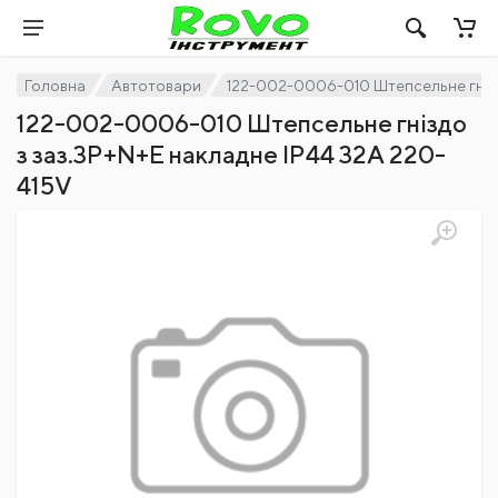
Головна
Автотовари
122-002-0006-010 Штепсельне гнізд
122-002-0006-010 Штепсельне гніздо
з заз.3P+N+E накладне IP44 32A 220-
415V