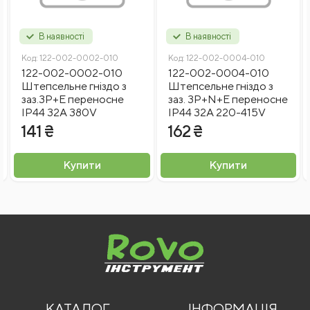
В наявності
В наявності
Код:
122-002-0002-010
Код:
122-002-0004-010
122-002-0002-010
122-002-0004-010
Штепсельне гніздо з
Штепсельне гніздо з
заз.3P+E переносне
заз. 3P+N+E переносне
Введіть капчу
IP44 32A 380V
IP44 32A 220-415V
141 ₴
162 ₴
Я згоден на
обробку персональних даних
Купити
Купити
Відправити відгук
КАТАЛОГ
ІНФОРМАЦІЯ