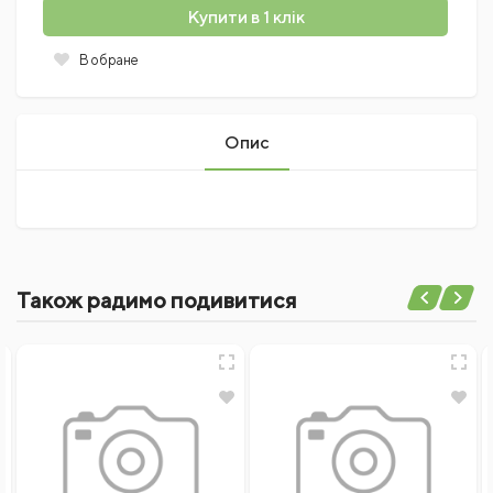
Купити в 1 клік
В обране
Опис
Поки немає коментарів
Також радимо подивитися
Написати відгук
Ім'я
Відгуки