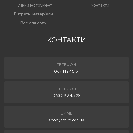
ПОДКЛЮЧЕНИЕ ВОЗДУХА
Ручний інструмент
Контакти
8 Бар
Витратні матеріали
ОБЄМ БАЧКА
Введіть капчу
230 л
Все для саду
МАТЕРІАЛ
Нержавеющая сталь
КОНТАКТИ
Я згоден на
обробку персональних даних
НАПРУГА ЖИВЛЕННЯ
380 В
Відправити відгук
ВАГА+
ТЕЛЕФОН
500 кг
067 142 45 51
ТЕЛЕФОН
063 299 45 28
EMAIL
shop@rovo.org.ua