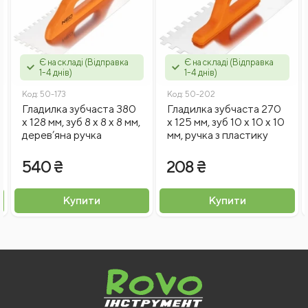
Відгуки
Є на складі (Відправка
Є на складі (Відправка
1-4 днів)
1-4 днів)
Код:
50-173
Код:
50-202
Гладилка зубчаста 380
Гладилка зубчаста 270
x 128 мм, зуб 8 х 8 x 8 мм,
x 125 мм, зуб 10 х 10 x 10
дерев’яна ручка
мм, ручка з пластику
Введіть капчу
540 ₴
208 ₴
Я згоден на
обробку персональних даних
Купити
Купити
Відправити відгук