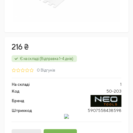
216 ₴
Є на складі (Відправка 1-4 днів)
0 Відгуків
На складі
1
Код
50-203
Бренд
Штрихкод
5907558438598