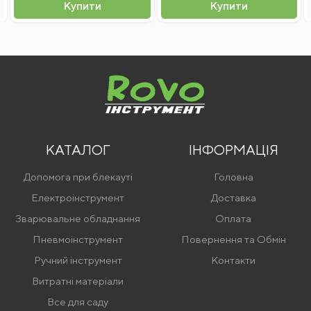
Я згоден на
обробку персональних даних
Купити
Купити
НАПРУГА ЖИВЛЕННЯ
400 В
Відправити відгук
ВАГА+
1700
КАТАЛОГ
ІНФОРМАЦІЯ
Допомога при блекауті
Головна
Електроінструмент
Доставка
Зварювальне обладнання
Оплата
Пневмоінструмент
Повернення та Обмін
Ручний інструмент
Контакти
Витратні матеріали
Все для саду