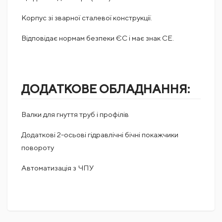
Корпус зі зварної сталевої конструкції.
Відповідає нормам безпеки ЄС і має знак CE.
ДОДАТКОВЕ ОБЛАДНАННЯ:
Валки для гнуття труб і профілів
Додаткові 2-осьові гідравлічні бічні покажчики
повороту
Автоматизація з ЧПУ
Поки немає коментарів
РАБОЧАЯ СКОРОСТЬ,М / МИН: