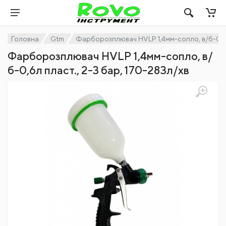
Головна
Gtm
Фарборозплювач HVLP 1,4мм-сопло, в/б-0,6л 
Фарборозплювач HVLP 1,4мм-сопло, в/
б-0,6л пласт., 2-3 бар, 170-283л/хв