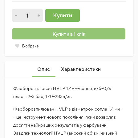
Купити
Купити в 1 клік
В обране
Опис
Характеристики
Фарборозплювач HVLP 1,4мм-сопло, в/б-0,6л
пласт., 2-3 бар, 170-283л/хв
Фарборозпилювач HVLP з діаметром сопла 1.4 мм –
– це інструмент нового покоління, який дозволяє
досягти найкращих результатів у фарбуванні.
Завдяки технології HVLP (високий об’єм, низький