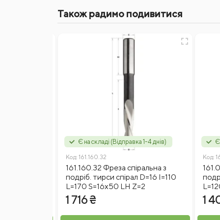
Також радимо подивитися
а 1-4 днів)
Є на складі (Відправка 1-4 днів)
Є
Код:
161.160.32
Код:
1
іральна з
161.160.32 Фреза спіральна з
161.
л D=12 I=90
подріб. тирси спірал D=16 I=110
подр
Z=2
L=170 S=16x50 LH Z=2
L=12
1 716 ₴
1 4