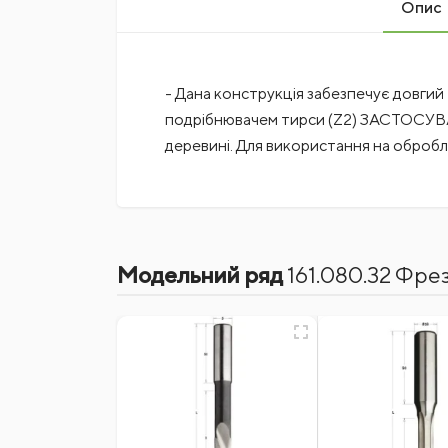
Опис
- Дана конструкція забезпечує довгий т
подрібнювачем тирси (Z2) ЗАСТОСУВАН
деревині. Для використання на оброб
Поки немає коментарів
Діаметр фрези
8 мм
Довжина робоча
130 мм
Модельний ряд
161.080.32 Фрез
Написати відгук
Тип
Фрези осциляц
Ім'я
Відгуки