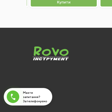
и
Купити
Маєте
запитання?
Зателефонуємо
вам!