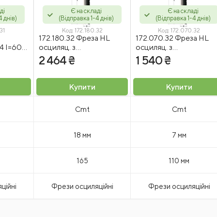
ді
Є на складі
Є на складі
4 днів)
(Відправка 1-4 днів)
(Відправка 1-4 днів)
31
Код:
172.180.32
Код:
172.070.32
172.180.32 Фреза HL
172.070.32 Фреза HL
4 I=60
осциляц. з
осциляц. з
RH
подрібнювачем тирси
подрібнювачем тирси
2 464 ₴
1 540 ₴
D=18 I=110 L=165
D=7 I=55 L=110 S=13x5
S=13x50 LH Z2
LH Z2
Купити
Купити
Cmt
Cmt
18 мм
7 мм
165
110 мм
ційні
Фрези осциляційні
Фрези осциляційні