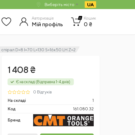
UA
Виберіть місто
Авторизація
Кошик
0
Мій профіль
0 ₴
 спірал D=8 I=70 L=130 S=16x50 LH Z=2
1 408 ₴
Є на складі (Відправка 1-4 днів)
0 Відгуків
На складі
1
Код
161.080.32
Бренд