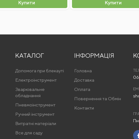
Купити
Купити
КАТАЛОГ
ІНФОРМАЦІЯ
К
Допомога при блекауті
Головна
ТЕ
06
Електроінструмент
Доставка
Зварювальне
Оплата
EM
обладнання
sh
Повернення та Обмін
Пневмоінструмент
Контакти
Ручний інструмент
ГР
Пн
Витратні матеріали
Все для саду