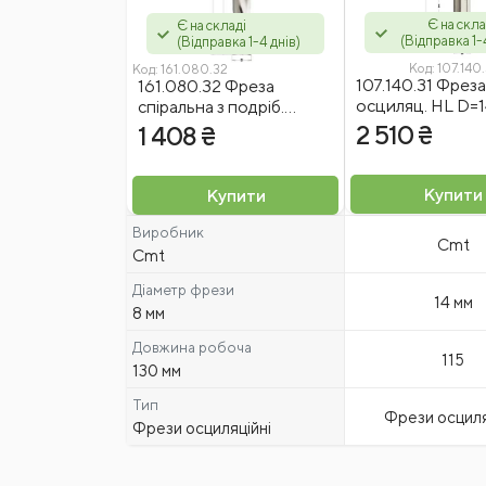
Є на скла
Є на складі
(Відправка 1-
(Відправка 1-4 днів)
Код:
107.140.
Код:
161.080.32
107.140.31 Фреза
161.080.32 Фреза
осциляц. HL D=1
спіральна з подріб.
L=115 S=16X50 
тирси спірал D=8 I=70
2 510 ₴
1 408 ₴
L=130 S=16x50 LH Z=2
Введіть капчу
Купити
Купити
Виробник
Cmt
Я згоден на
обробку персональних даних
Cmt
Діаметр фрези
14 мм
Відправити відгук
8 мм
Довжина робоча
115
130 мм
Тип
Фрези осциля
Фрези осциляційні