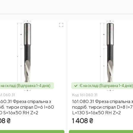
 на складі (Відправка 1-4 днів)
Є на складі (Відправка 1-4 днів
61.060.31
Код:
161.080.31
060.31 Фреза спіральна з
161.080.31 Фреза спіральна 
іб. тирси спірал D=6 I=60
подріб. тирси спірал D=8 I=
0 S=16x50 RH Z=2
L=130 S=16x50 RH Z=2
08 ₴
1 408 ₴