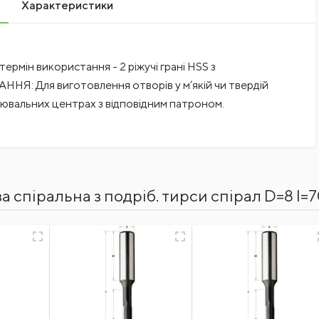
Характеристики
ермін використання - 2 ріжучі грані HSS з
НЯ: Для виготовлення отворів у м’якій чи твердій
лювальних центрах з відповідним патроном.
а спіральна з подріб. тирси спірал D=8 I=
ійні