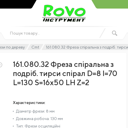
зи по дереву
Cmt
161.080.32 Фреза спіральна з подріб. тирси
161.080.32 Фреза спіральна з
подріб. тирси спірал D=8 I=70
L=130 S=16x50 LH Z=2
Характеристики:
Діаметр фрези:
8 мм
Довжина робоча:
130 мм
Тип:
Фрези осциляційні