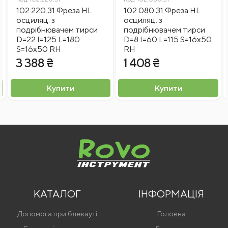
102.220.31 Фреза HL
102.080.31 Фреза HL
осциляц. з
осциляц. з
подрібнювачем тирси
подрібнювачем тирси
D=22 I=125 L=180
D=8 I=60 L=115 S=16x50
S=16x50 RH
RH
3 388 ₴
1 408 ₴
Купити
Купити
КАТАЛОГ
ІНФОРМАЦІЯ
Допомога при блекауті
Головна