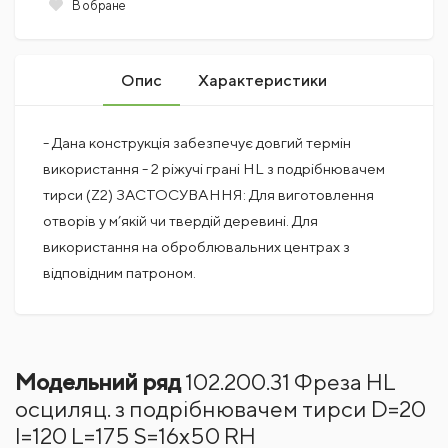
В обране
Опис
Характеристики
- Дана конструкція забезпечує довгий термін
використання - 2 ріжучі грані HL з подрібнювачем
тирси (Z2) ЗАСТОСУВАННЯ: Для виготовлення
отворів у м’якій чи твердій деревині. Для
використання на оброблювальних центрах з
відповідним патроном.
Поки немає коментарів
ДІАМЕТР ФРЕЗИ
20 мм
Модельний ряд
102.200.31 Фреза HL
ДОВЖИНА РОБОЧА
Написати відгук
175
осциляц. з подрібнювачем тирси D=20
I=120 L=175 S=16x50 RH
ТИП