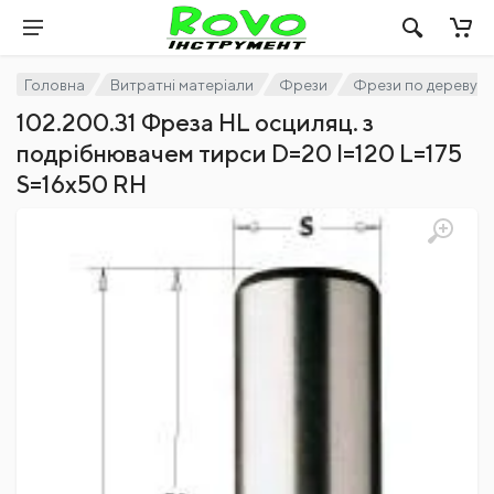
Головна
Витратні матеріали
Фрези
Фрези по дереву
102.200.31 Фреза HL осциляц. з
подрібнювачем тирси D=20 I=120 L=175
S=16x50 RH