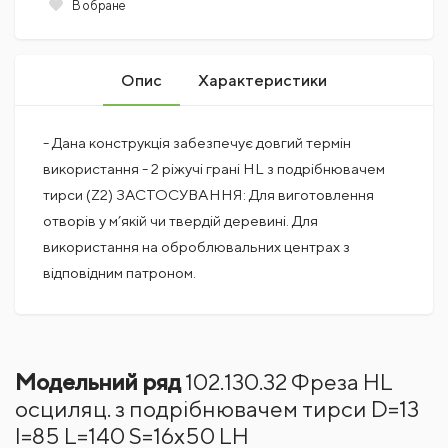
В обране
Опис
Характеристики
- Дана конструкція забезпечує довгий термін
використання - 2 ріжучі грані HL з подрібнювачем
тирси (Z2) ЗАСТОСУВАННЯ: Для виготовлення
отворів у м’якій чи твердій деревині. Для
використання на оброблювальних центрах з
відповідним патроном.
Поки немає коментарів
ДІАМЕТР ФРЕЗИ
13 мм
Модельний ряд
102.130.32 Фреза HL
ДОВЖИНА РОБОЧА
Написати відгук
140 мм
осциляц. з подрібнювачем тирси D=13
I=85 L=140 S=16x50 LH
ТИП