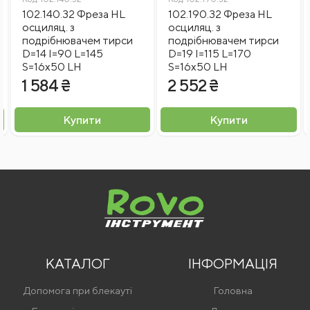
102.140.32 Фреза HL
102.190.32 Фреза HL
осциляц. з
осциляц. з
подрібнювачем тирси
подрібнювачем тирси
D=14 I=90 L=145
D=19 I=115 L=170
S=16x50 LH
S=16x50 LH
1 584 ₴
2 552 ₴
Купити
Купити
КАТАЛОГ
ІНФОРМАЦІЯ
Допомога при блекауті
Головна