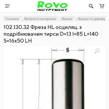
Головна
Витратні матеріали
Фрези
Фрези по дереву
102.130.32 Фреза HL осциляц. з
подрібнювачем тирси D=13 I=85 L=140
S=16x50 LH